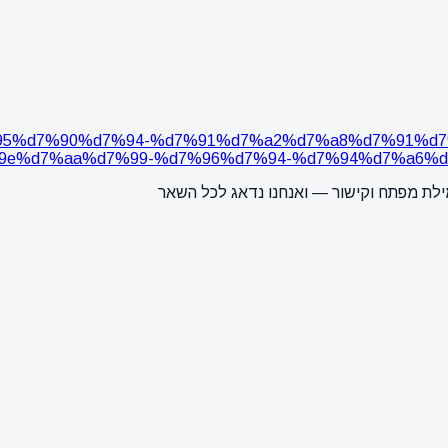
5%d7%95%d7%90%d7%94-%d7%91%d7%a2%d7%a8%d7%91
9e%d7%aa%d7%99-%d7%96%d7%94-%d7%94%d7%a6%d
ילת מפתח וקישור — ואנחנו נדאג לכל השאר