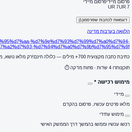
פרסום מיידי
פרסום מיידי
UR 7
UR 7
דוגמאות לכתבות שפורסמו
(1)
הלוואה בערבות מדינה
%d7%95%d7%aa-%d7%9e%d7%93%d7%99%d7%a0%d7%94-
7%a2%d7%93-%d7%94%d7%a0%d7%9b%d7%95%d7%9f/
כתיבת כתבה מקצועית 700+ מילים — כלולה חינם!
רק מלאו נושא, מ
תוכן
נותרו 4 שדות · פחות מדקה ⏱️
מימוש רכישה
*
מיידי
מלאו פרטים עכשיו, פרסום בהקדם
מימוש עתידי
רכשו עכשיו וממשו בהמשך דרך הממשק האישי