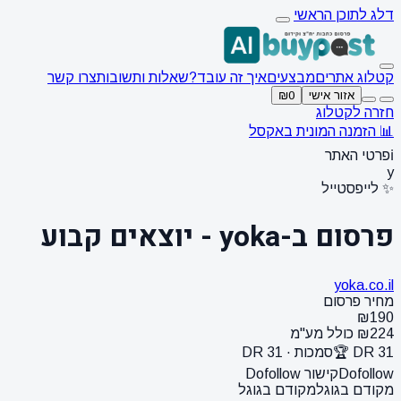
דלג לתוכן הראשי
קטלוג אתרים
מבצעים
איך זה עובד?
שאלות ותשובות
צרו קשר
אזור אישי
₪0
חזרה לקטלוג
📊 הזמנה המונית באקסל
ℹ️
פרטי האתר
y
✨ לייפסטייל
פרסום ב-yoka - יוצאים קבוע
yoka.co.il
מחיר פרסום
₪190
₪224 כולל מע"מ
DR 31 🏆
סמכות · DR 31
Dofollow
קישור Dofollow
מקודם בגוגל
מקודם בגוגל