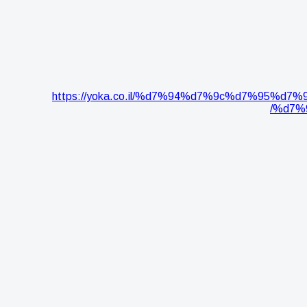
https://yoka.co.il/%d7%94%d7%9c%d7%9
%d7%