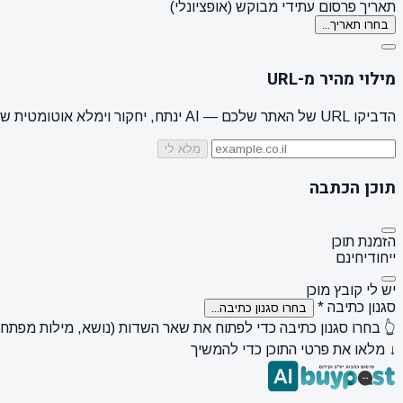
תאריך פרסום עתידי מבוקש (אופציונלי)
בחרו תאריך...
מילוי מהיר מ-URL
הדביקו URL של האתר שלכם — AI ינתח, יחקור וימלא אוטומטית שם מותג, קהל יעד, סגנון + 3 הצעות נושאים
מלא לי
תוכן הכתבה
הזמנת תוכן
ייחודי
חינם
יש לי קובץ מוכן
סגנון כתיבה
*
בחרו סגנון כתיבה...
👆 בחרו סגנון כתיבה כדי לפתוח את שאר השדות (נושא, מילות מפתח, ק
↓ מלאו את פרטי התוכן כדי להמשיך