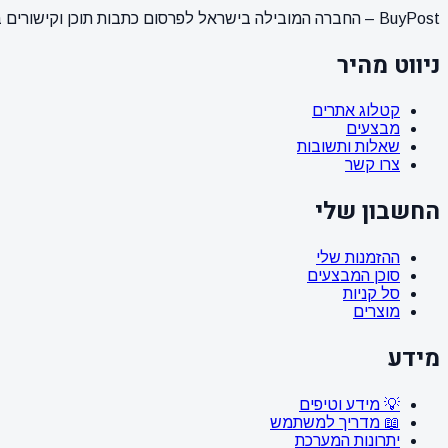
BuyPost – החברה המובילה בישראל לפרסום כתבות תוכן וקישורים באתרי חדשות ותוכן מובילים. מחירון מעודכן, כתיבת AI מתקדמת, קידום אתרים SEO מקצועי. 11 שנות ניסיון ואלפי לקוחות מרוצים.
ניווט מהיר
קטלוג אתרים
מבצעים
שאלות ותשובות
צרו קשר
החשבון שלי
ההזמנות שלי
סוכן המבצעים
סל קניות
מוצרים
מידע
💡 מידע וטיפים
📖 מדריך למשתמש
יתרונות המערכת