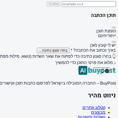
מלא לי
תוכן הכתבה
הזמנת תוכן
ייחודי
חינם
יש לי קובץ מוכן
1
איך נכתוב את הכתבה?
*
בחרו סגנון כתיבה...
👆 בחרו סגנון כתיבה כדי לפתוח את שאר השדות (נושא, מילות מפתח, 
↓ מלאו את פרטי התוכן כדי להמשיך
BuyPost – החברה המובילה בישראל לפרסום כתבות תוכן וקישורים באתרי חדשות ותוכן מובילים. מחירון מעודכן, כתיבת AI מתקדמת, קידום אתרים SEO מקצועי. 11 שנות ניסיון ואלפי לקוחות מרוצים.
ניווט מהיר
קטלוג אתרים
מבצעים
שאלות ותשובות