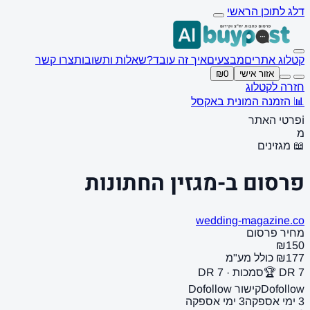
דלג לתוכן הראשי
קטלוג אתרים
מבצעים
איך זה עובד?
שאלות ותשובות
צרו קשר
אזור אישי
₪0
חזרה לקטלוג
📊 הזמנה המונית באקסל
ℹ️
פרטי האתר
מ
📖 מגזינים
פרסום ב-מגזין החתונות
wedding-magazine.co
מחיר פרסום
₪150
₪177 כולל מע"מ
DR 7 🏆
סמכות · DR 7
Dofollow
קישור Dofollow
3 ימי אספקה
3 ימי אספקה