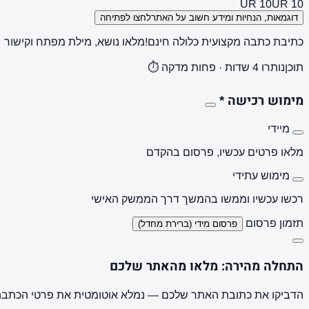
UR 10
UR 10
דוגמאות, הנחיות ומידע חשוב על האתר
לחצו לפתיחה
כתיבת כתבה מקצועית כלולה חינם!
מלאו נושא, מילת מפתח וקישור
תוכן
נותרו 4 שדות · פחות מדקה ⏱️
מימוש רכישה
*
מיידי
מלאו פרטים עכשיו, פרסום בהקדם
מימוש עתידי
רכשו עכשיו וממשו בהמשך דרך הממשק האישי
תזמון פרסום
פרסום מידי (ברירת מחדל)
התחלה מהירה: מלאו מהאתר שלכם
הדביקו את כתובת האתר שלכם — נמלא אוטומטית את פרטי הכתבה, 