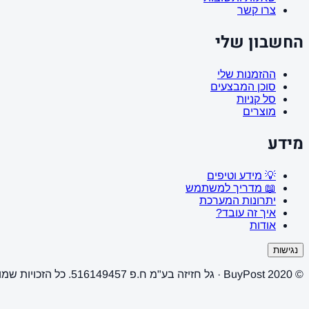
צרו קשר
החשבון שלי
ההזמנות שלי
סוכן המבצעים
סל קניות
מוצרים
מידע
💡 מידע וטיפים
📖 מדריך למשתמש
יתרונות המערכת
איך זה עובד?
אודות
נגישות
© 2020 BuyPost · גל חזיזה בע"מ ח.פ 516149457. כל הזכויות שמורות.