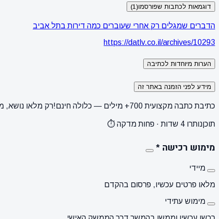
דוגמאות לכתבות שפורסמו
(1)
הדברים שמגלים רק אחרי שעוברים כמה דירות בתל אביב
https://datlv.co.il/archives/10293
הערות מיוחדות לכתיבה
מידע לפני הזמנה באתר זה
כתיבת כתבה מקצועית 700+ מילים — כלולה חינם!
רק מלאו נושא, מ
תוכן
נותרו 4 שדות · פחות מדקה ⏱️
מימוש רכישה
*
מיידי
מלאו פרטים עכשיו, פרסום בהקדם
מימוש עתידי
רכשו עכשיו וממשו בהמשך דרך הממשק האישי