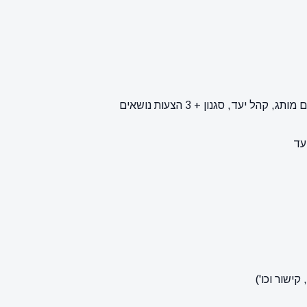
עד
ישור וכו')