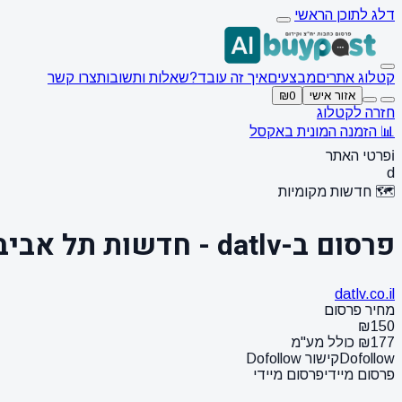
דלג לתוכן הראשי
קטלוג אתרים
מבצעים
איך זה עובד?
שאלות ותשובות
צרו קשר
אזור אישי
₪0
חזרה לקטלוג
📊 הזמנה המונית באקסל
ℹ️
פרטי האתר
d
🗺️ חדשות מקומיות
פרסום ב-datlv - חדשות תל אביב
datlv.co.il
מחיר פרסום
₪150
₪177 כולל מע"מ
Dofollow
קישור Dofollow
פרסום מיידי
פרסום מיידי