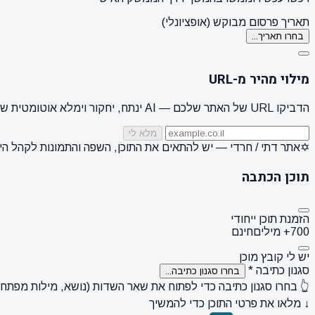
תאריך פרסום מבוקש (אופציונלי)
בחרו תאריך...
מילוי מהיר מ-URL
הדביקו URL של האתר שלכם — AI ינתח, יחקור וימלא אוטומטית שם מותג, קהל יעד, סגנון + 3 הצעות נושאים
מלא לי
✡️
אתר דתי / חרדי
— יש להתאים את התוכן, השפה והתמונות לקהל הי
תוכן הכתבה
הזמנת תוכן ייחודי
700+ מילים
חינם
יש לי קובץ מוכן
סגנון כתיבה
*
בחרו סגנון כתיבה...
👆 בחרו סגנון כתיבה כדי לפתוח את שאר השדות (נושא, מילות מפתח, ק
↓ מלאו את פרטי התוכן כדי להמשיך