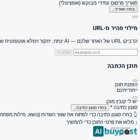
תאריך פרסום עתידי מבוקש (אופציונלי)
בחרו תאריך...
מילוי מהיר מ-URL
הדביקו URL של האתר שלכם — AI ינתח, יחקור וימלא אוטומטית שם מותג, קהל יעד, סגנון + 3 הצעות נושאים
מלא לי
תוכן הכתבה
הזמנת תוכן
ייחודי
חינם
יש לי קובץ מוכן
סגנון כתיבה
*
בחרו סגנון כתיבה...
👆 בחרו סגנון כתיבה כדי לפתוח את שאר השדות (נושא, מילות מפתח, ק
↓ מלאו את פרטי התוכן כדי להמשיך