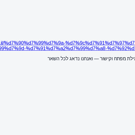
zer.co.il/%d7%90%d7%99%d7%9a-%d7%9c%d7%91%d7%9
9%d7%9d-%d7%91%d7%a2%d7%99%d7%a8-%d7%92%d7
ילת מפתח וקישור — ואנחנו נדאג לכל השאר