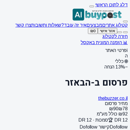
דלג לתוכן הראשי
קטלוג אתרים
מבצעים
איך זה עובד?
שאלות ותשובות
צרו קשר
אזור אישי
₪0
חזרה לקטלוג
📊 הזמנה המונית באקסל
ℹ️
פרטי האתר
ה
🌐 כללי
−13% הנחה
פרסום ב-הבאזר
thebuzzer.co.il
מחיר פרסום
₪90
₪78
₪92 כולל מע"מ
DR 12 🏆
סמכות · DR 12
Dofollow
קישור Dofollow