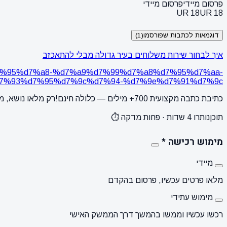
פרסום מיידי
פרסום מיידי
UR 18
UR 18
דוגמאות לכתבות שפורסמו
(1)
איך לבחור שירות משלוחים בעיר גדולה מבלי להתאכזב
7%d7%95%d7%a8-%d7%a9%d7%99%d7%a8%d7%95%d7%aa-
%93%d7%95%d7%9c%d7%94-%d7%9e%d7%91%d7%9c/
כתיבת כתבה מקצועית 700+ מילים — כלולה חינם!
רק מלאו נושא, מ
תוכן
נותרו 4 שדות · פחות מדקה ⏱️
מימוש רכישה
*
מיידי
מלאו פרטים עכשיו, פרסום בהקדם
מימוש עתידי
רכשו עכשיו וממשו בהמשך דרך הממשק האישי