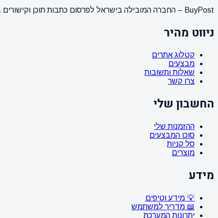
BuyPost – החברה המובילה בישראל לפרסום כתבות תוכן וקישורים באתרי חדשות ותוכן מובילים. מחירון מעודכן, כתיבת AI מתקדמת, קידום אתרים SEO מקצועי. 11 שנות ניסיון ואלפי לקוחות מרוצים.
ניווט מהיר
קטלוג אתרים
מבצעים
שאלות ותשובות
צרו קשר
החשבון שלי
ההזמנות שלי
סוכן המבצעים
סל קניות
מוצרים
מידע
💡 מידע וטיפים
📖 מדריך למשתמש
יתרונות המערכת