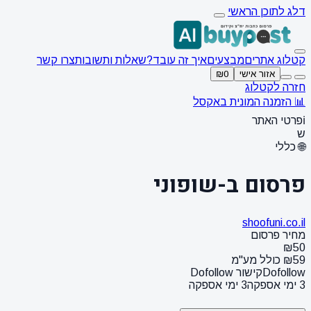
דלג לתוכן הראשי
קטלוג אתרים
מבצעים
איך זה עובד?
שאלות ותשובות
צרו קשר
אזור אישי
₪0
חזרה לקטלוג
📊 הזמנה המונית באקסל
ℹ️
פרטי האתר
ש
🌐 כללי
פרסום ב-שופוני
shoofuni.co.il
מחיר פרסום
₪50
₪59 כולל מע"מ
Dofollow
קישור Dofollow
3 ימי אספקה
3 ימי אספקה