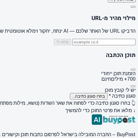
מילוי מהיר מ-URL
הדביקו URL של האתר שלכם — AI ינתח, יחקור וימלא אוטומטית שם מותג, קהל יעד, סגנון + 3 הצעות נושאים
מלא לי
תוכן הכתבה
הזמנת תוכן ייחודי
700+ מילים
חינם
יש לי קובץ מוכן
סגנון כתיבה
*
בחרו סגנון כתיבה...
👆 בחרו סגנון כתיבה כדי לפתוח את שאר השדות (נושא, מילות מפתח, ק
↓ מלאו את פרטי התוכן כדי להמשיך
BuyPost – החברה המובילה בישראל לפרסום כתבות תוכן וקישורים באתרי חדשות ותוכן מובילים. מחירון מעודכן, כתיבת AI מתקדמת, קידום אתרים SEO מקצועי. 11 שנות ניסיון ואלפי לקוחות מרוצים.