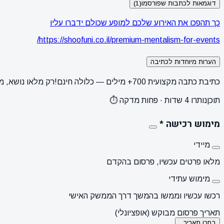
דוגמאות לכתבות שפורסמו
(1)
כך תהפכו את האירוע שלכם למופע שכולם ידברו עליו
https://shoofuni.co.il/premium-mentalism-for-events/
הערות מיוחדות לכתיבה
כתיבת כתבה מקצועית 700+ מילים — כלולה חינם!
רק מלאו נושא, מ
תוכן
נותרו 4 שדות · פחות מדקה ⏱️
מימוש רכישה
*
מיידי
מלאו פרטים עכשיו, פרסום בהקדם
מימוש עתידי
רכשו עכשיו וממשו בהמשך דרך הממשק האישי
תאריך פרסום מבוקש (אופציונלי)
בחרו תאריך...