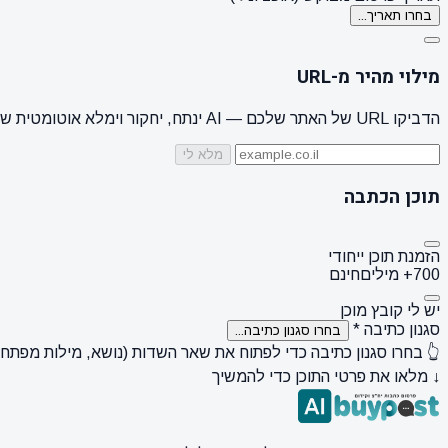
בחרו תאריך...
מילוי מהיר מ-URL
הדביקו URL של האתר שלכם — AI ינתח, יחקור וימלא אוטומטית שם מותג, קהל יעד, סגנון + 3 הצעות נושאים
מלא לי
תוכן הכתבה
הזמנת תוכן ייחודי
700+ מילים
חינם
יש לי קובץ מוכן
סגנון כתיבה
*
בחרו סגנון כתיבה...
👆 בחרו סגנון כתיבה כדי לפתוח את שאר השדות (נושא, מילות מפתח, ק
↓ מלאו את פרטי התוכן כדי להמשיך