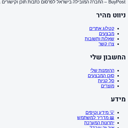
BuyPost – החברה המובילה בישראל לפרסום כתבות תוכן וקישורים באתרי חדשות ותוכן מובילים. מחירון מעודכן, כתיבת AI מתקדמת, קידום אתרים SEO מקצועי. 11 שנות ניסיון ואלפי לקוחות מרוצים.
ניווט מהיר
קטלוג אתרים
מבצעים
שאלות ותשובות
צרו קשר
החשבון שלי
ההזמנות שלי
סוכן המבצעים
סל קניות
מוצרים
מידע
💡 מידע וטיפים
📖 מדריך למשתמש
יתרונות המערכת
איך זה עובד?