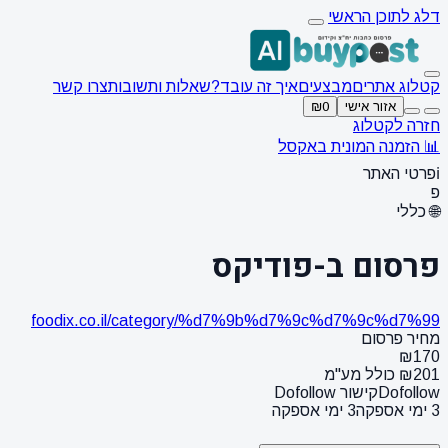
דלג לתוכן הראשי
קטלוג אתרים
מבצעים
איך זה עובד?
שאלות ותשובות
צרו קשר
אזור אישי
₪0
חזרה לקטלוג
📊 הזמנה המונית באקסל
ℹ️
פרטי האתר
פ
🌐 כללי
פרסום ב-פודיקס
foodix.co.il/category/%d7%9b%d7%9c%d7%9c%d7%99
מחיר פרסום
₪170
₪201 כולל מע"מ
Dofollow
קישור Dofollow
3 ימי אספקה
3 ימי אספקה