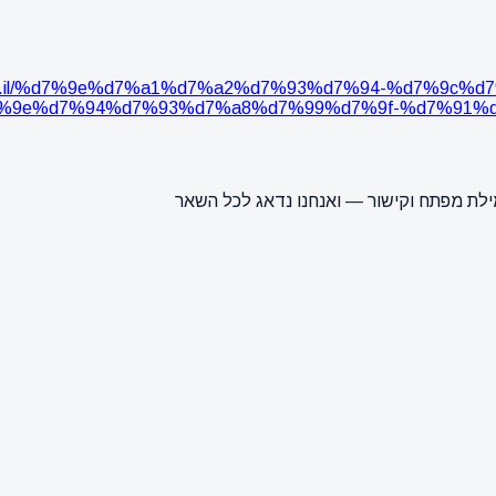
dix.co.il/%d7%9e%d7%a1%d7%a2%d7%93%d7%94-%d7%9
%9e%d7%94%d7%93%d7%a8%d7%99%d7%9f-%d7%91%d
ילת מפתח וקישור — ואנחנו נדאג לכל השאר