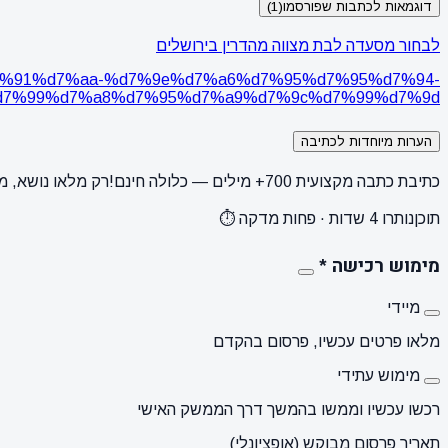
דוגמאות לכתבות שפורסמו
(1)
לבחור מסעדה לבת מצווה מהדרין בירושלים
c%d7%91%d7%aa-%d7%9e%d7%a6%d7%95%d7%95%d7%94-
7%99%d7%a8%d7%95%d7%a9%d7%9c%d7%99%d7%9d/
הערות מיוחדות לכתיבה
כתיבת כתבה מקצועית 700+ מילים — כלולה חינם!
רק מלאו נושא, מ
תוכן
נותרו 4 שדות · פחות מדקה ⏱️
מימוש רכישה
*
מיידי
מלאו פרטים עכשיו, פרסום בהקדם
מימוש עתידי
רכשו עכשיו וממשו בהמשך דרך הממשק האישי
תאריך פרסום מבוקש (אופציונלי)