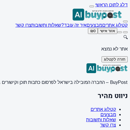
דלג לתוכן הראשי
קטלוג אתרים
מבצעים
איך זה עובד?
שאלות ותשובות
צרו קשר
אזור אישי
₪0
🔍
אתר לא נמצא
חזרה לקטלוג
BuyPost – החברה המובילה בישראל לפרסום כתבות תוכן וקישורים באתרי חדשות ותוכן מובילים. מחירון מעודכן, כתיבת AI מתקדמת, קידום אתרים SEO מקצועי. 11 שנות ניסיון ואלפי לקוחות מרוצים.
ניווט מהיר
קטלוג אתרים
מבצעים
שאלות ותשובות
צרו קשר