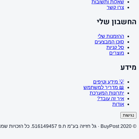
שאלות ותשובות
צרו קשר
החשבון שלי
ההזמנות שלי
סוכן המבצעים
סל קניות
מוצרים
מידע
💡 מידע וטיפים
📖 מדריך למשתמש
יתרונות המערכת
איך זה עובד?
אודות
נגישות
© 2020 BuyPost · גל חזיזה בע"מ ח.פ 516149457. כל הזכויות שמורות.