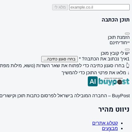
מלא לי
תוכן הכתבה
הזמנת תוכן
ייחודי
חינם
יש לי קובץ מוכן
1
איך נכתוב את הכתבה?
*
בחרו סגנון כתיבה...
👆 בחרו סגנון כתיבה כדי לפתוח את שאר השדות (נושא, מילות מפתח, 
↓ מלאו את פרטי התוכן כדי להמשיך
BuyPost – החברה המובילה בישראל לפרסום כתבות תוכן וקישורים באתרי חדשות ותוכן מובילים. מחירון מעודכן, כתיבת AI מתקדמת, קידום אתרים SEO מקצועי. 11 שנות ניסיון ואלפי לקוחות מרוצים.
ניווט מהיר
קטלוג אתרים
מבצעים