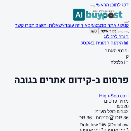
דלג לתוכן הראשי
קטלוג אתרים
מבצעים
איך זה עובד?
שאלות ותשובות
צרו קשר
אזור אישי
₪0
חזרה לקטלוג
📊 הזמנה המונית באקסל
ℹ️
פרטי האתר
ק
📈 כלכלה
פרסום ב-קידום אתרים בגובה
High-Seo.co.il
מחיר פרסום
₪120
₪142 כולל מע"מ
DR 36 🏆
סמכות · DR 36
Dofollow
קישור Dofollow
3 ימי אספקה
3 ימי אספקה