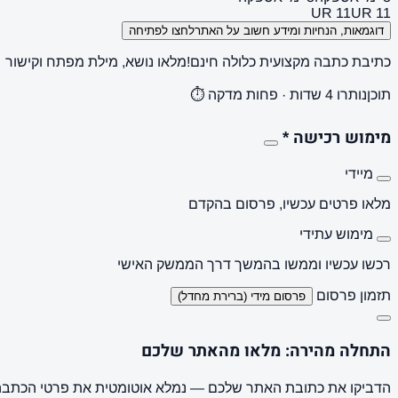
UR 11
UR 11
דוגמאות, הנחיות ומידע חשוב על האתר
לחצו לפתיחה
כתיבת כתבה מקצועית כלולה חינם!
מלאו נושא, מילת מפתח וקישור
תוכן
נותרו 4 שדות · פחות מדקה ⏱️
מימוש רכישה
*
מיידי
מלאו פרטים עכשיו, פרסום בהקדם
מימוש עתידי
רכשו עכשיו וממשו בהמשך דרך הממשק האישי
תזמון פרסום
פרסום מידי (ברירת מחדל)
התחלה מהירה: מלאו מהאתר שלכם
הדביקו את כתובת האתר שלכם — נמלא אוטומטית את פרטי הכתבה, 