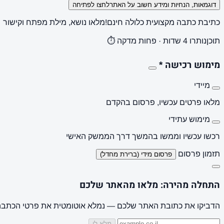
דוגמאות, הנחיות ומידע חשוב על האתר
לחצו לפתיחה
כתיבת כתבה מקצועית כלולה חינם!
מלאו נושא, מילת מפתח וקישור
תוכן
נותרו 4 שדות · פחות מדקה ⏱️
מימוש רכישה
*
מיידי
מלאו פרטים עכשיו, פרסום בהקדם
מימוש עתידי
רכשו עכשיו וממשו בהמשך דרך הממשק האישי
תזמון פרסום
פרסום מידי (ברירת מחדל)
התחלה מהירה: מלאו מהאתר שלכם
הדביקו את כתובת האתר שלכם — נמלא אוטומטית את פרטי הכתבה, 
מלא לי