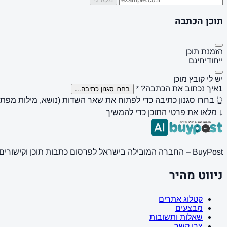
תוכן הכתבה
הזמנת תוכן
ייחודי
חינם
יש לי קובץ מוכן
1
איך נכתוב את הכתבה?
*
בחרו סגנון כתיבה...
👆 בחרו סגנון כתיבה כדי לפתוח את שאר השדות (נושא, מילות מפתח, 
↓ מלאו את פרטי התוכן כדי להמשיך
BuyPost – החברה המובילה בישראל לפרסום כתבות תוכן וקישורים באתרי חדשות ותוכן מובילים. מחירון מעודכן, כתיבת AI מתקדמת, קידום אתרים SEO מקצועי. 11 שנות ניסיון ואלפי לקוחות מרוצים.
ניווט מהיר
קטלוג אתרים
מבצעים
שאלות ותשובות
צרו קשר