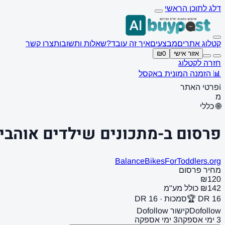
דלג לתוכן הראשי
קטלוג אתרים
מבצעים
איך זה עובד?
שאלות ותשובות
צרו קשר
אזור אישי
₪0
חזרה לקטלוג
📊 הזמנה המונית באקסל
ℹ️
פרטי האתר
מ
🌐 כללי
פרסום ב-מתכונים שילדים אוהבי
BalanceBikesForToddlers.org
מחיר פרסום
₪120
₪142 כולל מע"מ
DR 16 🏆
סמכות · DR 16
Dofollow
קישור Dofollow
3 ימי אספקה
3 ימי אספקה