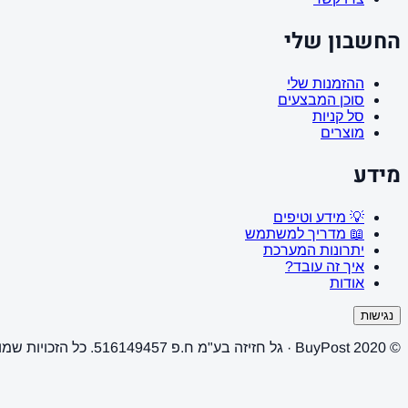
החשבון שלי
ההזמנות שלי
סוכן המבצעים
סל קניות
מוצרים
מידע
💡 מידע וטיפים
📖 מדריך למשתמש
יתרונות המערכת
איך זה עובד?
אודות
נגישות
© 2020 BuyPost · גל חזיזה בע"מ ח.פ 516149457. כל הזכויות שמורות.