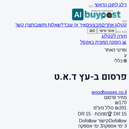
דלג לתוכן הראשי
קטלוג אתרים
מבצעים
איך זה עובד?
שאלות ותשובות
צרו קשר
אזור אישי
₪0
חזרה לקטלוג
📊 הזמנה המונית באקסל
ℹ️
פרטי האתר
ע
🌐 כללי
פרסום ב-עץ ד.א.ט
woodhouses.co.il
מחיר פרסום
₪170
₪201 כולל מע"מ
DR 15 🏆
סמכות · DR 15
Dofollow
קישור Dofollow
3 ימי אספקה
3 ימי אספקה