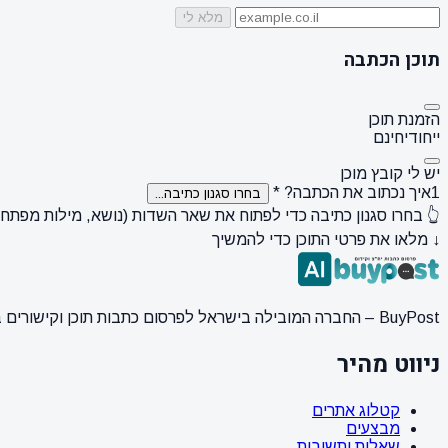
מלא לי
תוכן הכתבה
הזמנת תוכן
ייחודי
חינם
יש לי קובץ מוכן
1
איך נכתוב את הכתבה?
*
בחרו סגנון כתיבה...
👆 בחרו סגנון כתיבה כדי לפתוח את שאר השדות (נושא, מילות מפתח, ק
↓ מלאו את פרטי התוכן כדי להמשיך
BuyPost – החברה המובילה בישראל לפרסום כתבות תוכן וקישורים באתרי חדשות ותוכן מובילים. מחירון מעודכן, כתיבת AI מתקדמת, קידום אתרים SEO מקצועי. 11 שנות ניסיון ואלפי לקוחות מרוצים.
ניווט מהיר
קטלוג אתרים
מבצעים
שאלות ותשובות