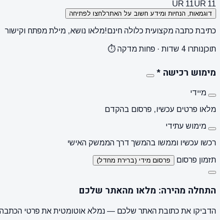
UR 11
UR 11
דוגמאות, הנחיות ומידע חשוב על האתר
לחצו לפתיחה
כתיבת כתבה מקצועית כלולה חינם!
מלאו נושא, מילת מפתח וקישור
תוכן
נותרו 4 שדות · פחות מדקה ⏱️
מימוש רכישה
*
מיידי
מלאו פרטים עכשיו, פרסום בהקדם
מימוש עתידי
רכשו עכשיו וממשו בהמשך דרך הממשק האישי
תזמון פרסום
פרסום מידי (ברירת מחדל)
התחלה מהירה: מלאו מהאתר שלכם
הדביקו את כתובת האתר שלכם — נמלא אוטומטית את פרטי הכתבה, ו