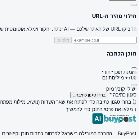
מילוי מהיר מ-URL
הדביקו URL של האתר שלכם — AI ינתח, יחקור וימלא אוטומטית שם מותג, קהל יעד, סגנון + 3 הצעות נושאים
מלא לי
תוכן הכתבה
הזמנת תוכן ייחודי
700+ מילים
חינם
יש לי קובץ מוכן
סגנון כתיבה
*
בחרו סגנון כתיבה...
👆 בחרו סגנון כתיבה כדי לפתוח את שאר השדות (נושא, מילות מפתח, ק
↓ מלאו את פרטי התוכן כדי להמשיך
BuyPost – החברה המובילה בישראל לפרסום כתבות תוכן וקישורים באתרי חדשות ותוכן מובילים. מחירון מעודכן, כתיבת AI מתקדמת, קידום אתרים SEO מקצועי. 11 שנות ניסיון ואלפי לקוחות מרוצים.