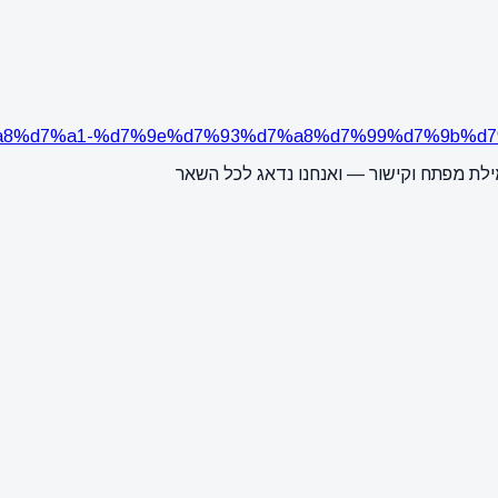
5%d7%a8%d7%a1-%d7%9e%d7%93%d7%a8%d7%99%d7%9b
ילת מפתח וקישור — ואנחנו נדאג לכל השאר