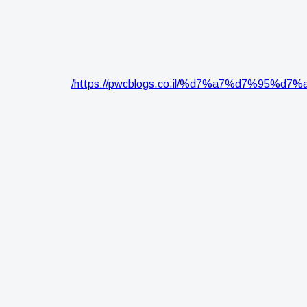
https://pwcblogs.co.il/%d7%a7%d7%9