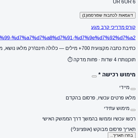
UR 6
UR 6
דוגמאות לכתבות שפורסמו
(1)
קורס מדריכי קרב מגע
%d7%99-%d7%a7%d7%a8%d7%91-%d7%9e%d7%92%d7%a2/
כתיבת כתבה מקצועית 700+ מילים — כלולה חינם!
רק מלאו נושא, מ
תוכן
נותרו 4 שדות · פחות מדקה ⏱️
מימוש רכישה
*
מיידי
מלאו פרטים עכשיו, פרסום בהקדם
מימוש עתידי
רכשו עכשיו וממשו בהמשך דרך הממשק האישי
תאריך פרסום מבוקש (אופציונלי)
בחרו תאריך...