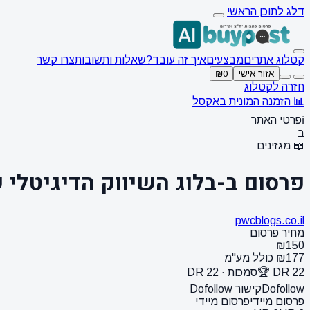
דלג לתוכן הראשי
קטלוג אתרים
מבצעים
איך זה עובד?
שאלות ותשובות
צרו קשר
אזור אישי
₪0
חזרה לקטלוג
📊 הזמנה המונית באקסל
ℹ️
פרטי האתר
ב
📖 מגזינים
פרסום ב-בלוג השיווק הדיגיטלי 
pwcblogs.co.il
מחיר פרסום
₪150
₪177 כולל מע"מ
DR 22 🏆
סמכות · DR 22
Dofollow
קישור Dofollow
פרסום מיידי
פרסום מיידי