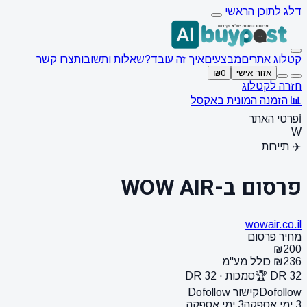
דלג לתוכן הראשי
קטלוג אתרים
מבצעים
איך זה עובד?
שאלות ותשובות
צרו קשר
אזור אישי
₪0
חזרה לקטלוג
📊 הזמנה המונית באקסל
ℹ️
פרטי האתר
W
✈️ תיירות
פרסום ב-WOW AIR
wowair.co.il
מחיר פרסום
₪200
₪236 כולל מע"מ
DR 32 🏆
סמכות · DR 32
Dofollow
קישור Dofollow
3 ימי אספקה
3 ימי אספקה