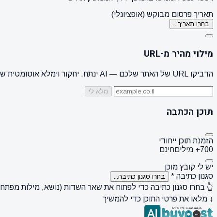
תאריך פרסום מבוקש (אופציונלי)
בחרו תאריך...
מילוי מהיר מ-URL
הדביקו URL של האתר שלכם — AI ינתח, יחקור וימלא אוטומטית שם מותג, קהל יעד, סגנון + 3 הצעות נושאים
מלא לי
תוכן הכתבה
הזמנת תוכן ייחודי
700+ מילים
חינם
יש לי קובץ מוכן
סגנון כתיבה
*
בחרו סגנון כתיבה...
👆 בחרו סגנון כתיבה כדי לפתוח את שאר השדות (נושא, מילות מפתח, ק
↓ מלאו את פרטי התוכן כדי להמשיך