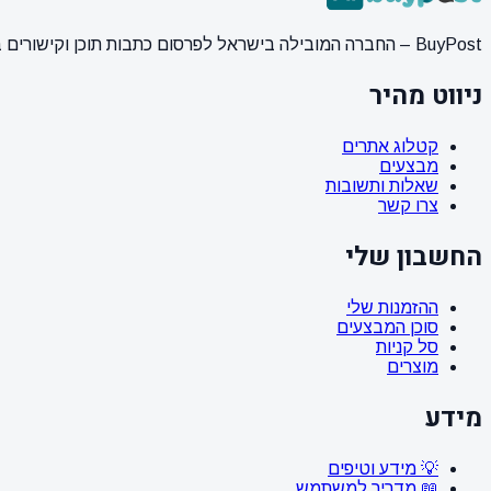
BuyPost – החברה המובילה בישראל לפרסום כתבות תוכן וקישורים באתרי חדשות ותוכן מובילים. מחירון מעודכן, כתיבת AI מתקדמת, קידום אתרים SEO מקצועי. 11 שנות ניסיון ואלפי לקוחות מרוצים.
ניווט מהיר
קטלוג אתרים
מבצעים
שאלות ותשובות
צרו קשר
החשבון שלי
ההזמנות שלי
סוכן המבצעים
סל קניות
מוצרים
מידע
💡 מידע וטיפים
📖 מדריך למשתמש