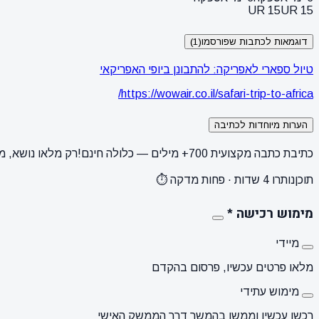
UR 15
UR 15
דוגמאות לכתבות שפורסמו
(1)
טיול ספארי לאפריקה: להתבונן ביופי האפריקאי
https://wowair.co.il/safari-trip-to-africa/
הערות מיוחדות לכתיבה
כתיבת כתבה מקצועית 700+ מילים — כלולה חינם!
רק מלאו נושא, מ
תוכן
נותרו 4 שדות · פחות מדקה ⏱️
מימוש רכישה
*
מיידי
מלאו פרטים עכשיו, פרסום בהקדם
מימוש עתידי
רכשו עכשיו וממשו בהמשך דרך הממשק האישי