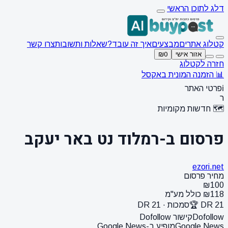
דלג לתוכן הראשי
קטלוג אתרים
מבצעים
איך זה עובד?
שאלות ותשובות
צרו קשר
אזור אישי
₪0
חזרה לקטלוג
📊 הזמנה המונית באקסל
ℹ️
פרטי האתר
ר
🗺️ חדשות מקומיות
פרסום ב-רמלוד נט באר יעקב
ezori.net
מחיר פרסום
₪100
₪118 כולל מע"מ
DR 21 🏆
סמכות · DR 21
Dofollow
קישור Dofollow
Google News
מופיע ב-Google News