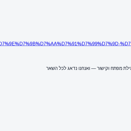
articles/%D7%9E%D7%9B%D7%AA%D7%91%D7%99%D7%9D
ילת מפתח וקישור — ואנחנו נדאג לכל השאר