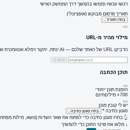
רכשו עכשיו וממשו בהמשך דרך הממשק האישי
תאריך פרסום מבוקש (אופציונלי)
בחרו תאריך...
מילוי מהיר מ-URL
הדביקו URL של האתר שלכם — AI ינתח, יחקור וימלא אוטומטית שם מותג, קהל יעד, סגנון + 3 הצעות נושאים
מלא לי
תוכן הכתבה
הזמנת תוכן ייחודי
700+ מילים
חינם
יש לי קובץ מוכן
סגנון כתיבה
*
בחרו סגנון כתיבה...
👆 בחרו סגנון כתיבה כדי לפתוח את שאר השדות (נושא, מילות מפתח, ק
↓ מלאו את פרטי התוכן כדי להמשיך