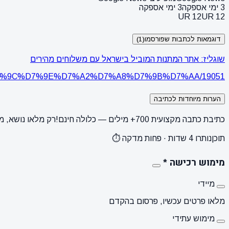
3 ימי אספקה
3 ימי אספקה
UR 12
UR 12
דוגמאות לכתבות שפורסמו
(1)
שוגליז: אתר המתנות המוביל בישראל עם משלוחים מהירים
-%D7%9C%D7%9E%D7%A2%D7%A8%D7%9B%D7%AA/19051/
הערות מיוחדות לכתיבה
כתיבת כתבה מקצועית 700+ מילים — כלולה חינם!
רק מלאו נושא, מ
תוכן
נותרו 4 שדות · פחות מדקה ⏱️
מימוש רכישה
*
מיידי
מלאו פרטים עכשיו, פרסום בהקדם
מימוש עתידי