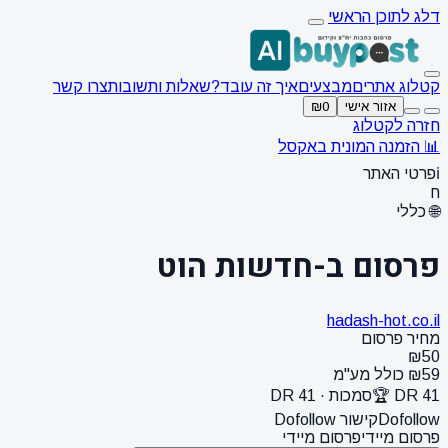
דלג לתוכן הראשי
קטלוג אתרים
מבצעים
איך זה עובד?
שאלות ותשובות
צרו קשר
אזור אישי
₪0
חזרה לקטלוג
📊 הזמנה המונית באקסל
ℹ️
פרטי האתר
ח
🌐 כללי
פרסום ב-חדשות הוט
hadash-hot.co.il
מחיר פרסום
₪50
₪59 כולל מע"מ
DR 41 🏆
סמכות · DR 41
Dofollow
קישור Dofollow
פרסום מיידי
פרסום מיידי