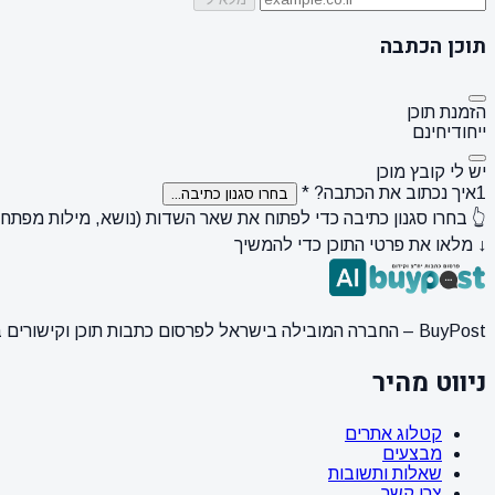
תוכן הכתבה
הזמנת תוכן
ייחודי
חינם
יש לי קובץ מוכן
1
איך נכתוב את הכתבה?
*
בחרו סגנון כתיבה...
👆 בחרו סגנון כתיבה כדי לפתוח את שאר השדות (נושא, מילות מפתח, ק
↓ מלאו את פרטי התוכן כדי להמשיך
BuyPost – החברה המובילה בישראל לפרסום כתבות תוכן וקישורים באתרי חדשות ותוכן מובילים. מחירון מעודכן, כתיבת AI מתקדמת, קידום אתרים SEO מקצועי. 11 שנות ניסיון ואלפי לקוחות מרוצים.
ניווט מהיר
קטלוג אתרים
מבצעים
שאלות ותשובות
צרו קשר