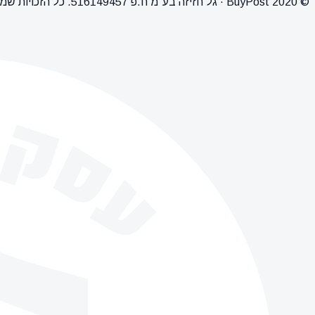
© 2020 BuyPost · גל חזיזה בע"מ ח.פ 516149457. כל הזכויות שמורות.