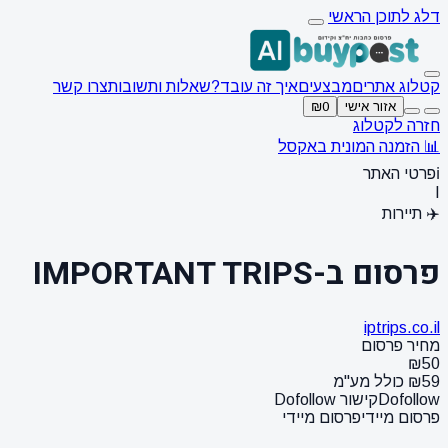
דלג לתוכן הראשי
קטלוג אתרים
מבצעים
איך זה עובד?
שאלות ותשובות
צרו קשר
אזור אישי
₪0
חזרה לקטלוג
📊 הזמנה המונית באקסל
ℹ️
פרטי האתר
I
✈️ תיירות
פרסום ב-IMPORTANT TRIPS
iptrips.co.il
מחיר פרסום
₪50
₪59 כולל מע"מ
Dofollow
קישור Dofollow
פרסום מיידי
פרסום מיידי