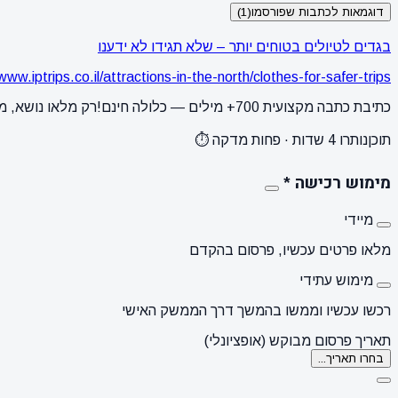
דוגמאות לכתבות שפורסמו
(1)
בגדים לטיולים בטוחים יותר – שלא תגידו לא ידענו
www.iptrips.co.il/attractions-in-the-north/clothes-for-safer-trips/
כתיבת כתבה מקצועית 700+ מילים — כלולה חינם!
רק מלאו נושא, מ
תוכן
נותרו 4 שדות · פחות מדקה ⏱️
מימוש רכישה
*
מיידי
מלאו פרטים עכשיו, פרסום בהקדם
מימוש עתידי
רכשו עכשיו וממשו בהמשך דרך הממשק האישי
תאריך פרסום מבוקש (אופציונלי)
בחרו תאריך...