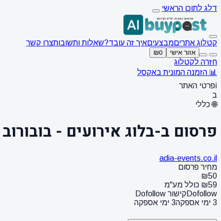
דלג לתוכן הראשי
קטלוג אתרים
מבצעים
איך זה עובד?
שאלות ותשובות
צרו קשר
אזור אישי
₪0
חזרה לקטלוג
📊 הזמנה המונית באקסל
ℹ️
פרטי האתר
ב
🌐 כללי
פרסום ב-בלוג אירועים - בובורוב
adia-events.co.il
מחיר פרסום
₪50
₪59 כולל מע"מ
Dofollow
קישור Dofollow
3 ימי אספקה
3 ימי אספקה