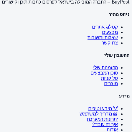
BuyPost – החברה המובילה בישראל לפרסום כתבות תוכן וקישורים באתרי חדשות ותוכן מובילים. מחירון מעודכן, כתיבת AI מתקדמת, קידום אתרים SEO מקצועי. 11 שנות ניסיון ואלפי לקוחות מרוצים.
ניווט מהיר
קטלוג אתרים
מבצעים
שאלות ותשובות
צרו קשר
החשבון שלי
ההזמנות שלי
סוכן המבצעים
סל קניות
מוצרים
מידע
💡 מידע וטיפים
📖 מדריך למשתמש
יתרונות המערכת
איך זה עובד?
אודות