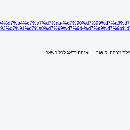
.il/%d7%94%d7%a4%d7%a7%d7%aa-%d7%90%d7%99%d7%a
93%d7%91%d7%a8%d7%99%d7%9d-%d7%a9%d7%9b%d7
ילת מפתח וקישור — ואנחנו נדאג לכל השאר