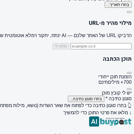
בחרו תאריך...
מילוי מהיר מ-URL
הדביקו URL של האתר שלכם — AI ינתח, יחקור וימלא אוטומטית שם מותג, קהל יעד, סגנון + 3 הצעות נושאים
מלא לי
תוכן הכתבה
הזמנת תוכן ייחודי
700+ מילים
חינם
יש לי קובץ מוכן
סגנון כתיבה
*
בחרו סגנון כתיבה...
👆 בחרו סגנון כתיבה כדי לפתוח את שאר השדות (נושא, מילות מפתח, ק
↓ מלאו את פרטי התוכן כדי להמשיך