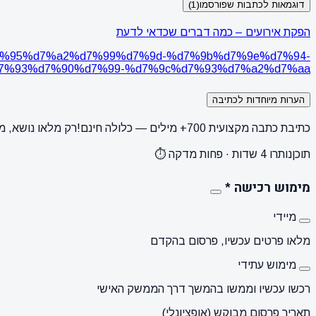
דוגמאות לכתבות שפורסמו
(1)
הפקת אירועים – כמה דברים שכדאי לדעת
8%d7%95%d7%a2%d7%99%d7%9d-%d7%9b%d7%9e%d7%94-
%93%d7%90%d7%99-%d7%9c%d7%93%d7%a2%d7%aa/
הערות מיוחדות לכתיבה
כתיבת כתבה מקצועית 700+ מילים — כלולה חינם!
רק מלאו נושא, מ
תוכן
נותרו 4 שדות · פחות מדקה ⏱️
מימוש רכישה
*
מיידי
מלאו פרטים עכשיו, פרסום בהקדם
מימוש עתידי
רכשו עכשיו וממשו בהמשך דרך הממשק האישי
תאריך פרסום מבוקש (אופציונלי)