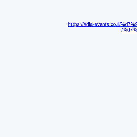
https://adia-events.co
%d7%