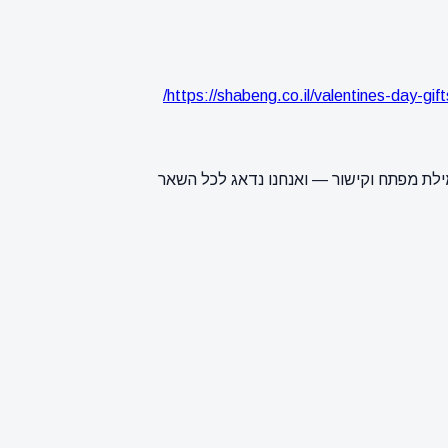
https://shabeng.co.il/valentines-day-gi
ילת מפתח וקישור — ואנחנו נדאג לכל השאר