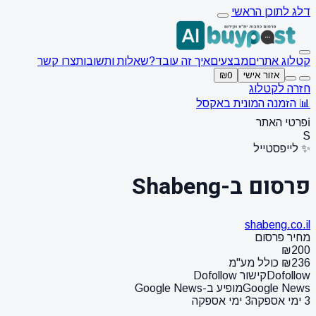
דלג לתוכן הראשי
קטלוג אתרים
מבצעים
איך זה עובד?
שאלות ותשובות
צרו קשר
אזור אישי
₪0
חזרה לקטלוג
📊 הזמנה המונית באקסל
ℹ️
פרטי האתר
S
✨ לייפסטייל
פרסום ב-Shabeng
shabeng.co.il
מחיר פרסום
₪200
₪236 כולל מע"מ
Dofollow
קישור Dofollow
Google News
מופיע ב-Google News
3 ימי אספקה
3 ימי אספקה