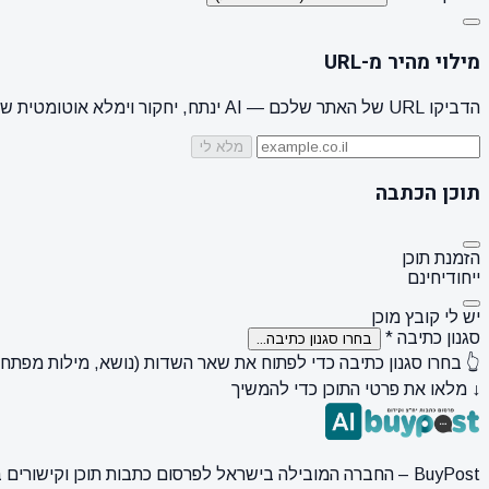
מילוי מהיר מ-URL
הדביקו URL של האתר שלכם — AI ינתח, יחקור וימלא אוטומטית שם מותג, קהל יעד, סגנון + 3 הצעות נושאים
מלא לי
תוכן הכתבה
הזמנת תוכן
ייחודי
חינם
יש לי קובץ מוכן
סגנון כתיבה
*
בחרו סגנון כתיבה...
👆 בחרו סגנון כתיבה כדי לפתוח את שאר השדות (נושא, מילות מפתח, ק
↓ מלאו את פרטי התוכן כדי להמשיך
BuyPost – החברה המובילה בישראל לפרסום כתבות תוכן וקישורים באתרי חדשות ותוכן מובילים. מחירון מעודכן, כתיבת AI מתקדמת, קידום אתרים SEO מקצועי. 11 שנות ניסיון ואלפי לקוחות מרוצים.