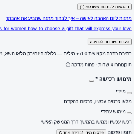
דוגמאות לכתבות שפורסמו
(1)
מתנות ליום האהבה לאישה – איך לבחור מתנה שתביע את אהבתך
fts-for-women-how-to-choose-a-gift-that-will-express-your-love/
הערות מיוחדות לכתיבה
כתיבת כתבה מקצועית 700+ מילים — כלולה חינם!
רק מלאו נושא, מ
תוכן
נותרו 4 שדות · פחות מדקה ⏱️
מימוש רכישה
*
מיידי
מלאו פרטים עכשיו, פרסום בהקדם
מימוש עתידי
רכשו עכשיו וממשו בהמשך דרך הממשק האישי
תזמון פרסום
פרסום מידי (ברירת מחדל)