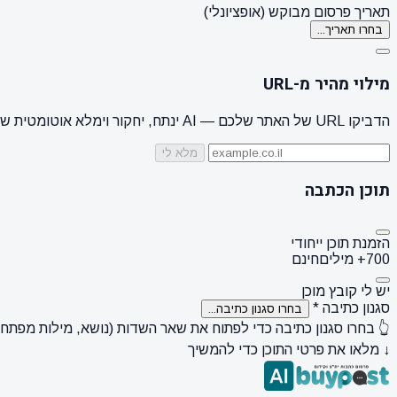
תאריך פרסום מבוקש (אופציונלי)
בחרו תאריך...
מילוי מהיר מ-URL
הדביקו URL של האתר שלכם — AI ינתח, יחקור וימלא אוטומטית שם מותג, קהל יעד, סגנון + 3 הצעות נושאים
מלא לי
תוכן הכתבה
הזמנת תוכן ייחודי
700+ מילים
חינם
יש לי קובץ מוכן
סגנון כתיבה
*
בחרו סגנון כתיבה...
👆 בחרו סגנון כתיבה כדי לפתוח את שאר השדות (נושא, מילות מפתח, ק
↓ מלאו את פרטי התוכן כדי להמשיך