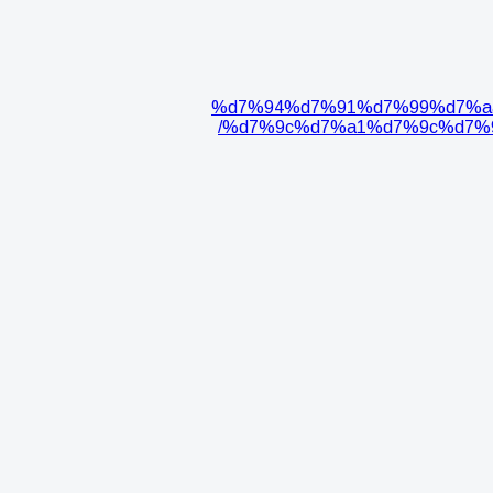
%d7%94%d7%91%d7%99%d7%a
%d7%9c%d7%a1%d7%9c%d7%