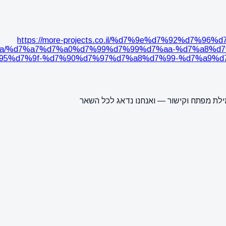
https://more-projects.co.il/%d7%9e%d7%92%d7
a/%d7%a7%d7%a0%d7%99%d7%99%d7%aa-%d7%a8%d7
95%d7%9f-%d7%90%d7%97%d7%a8%d7%99-%d7%a9%d
ילת מפתח וקישור — ואנחנו נדאג לכל השאר