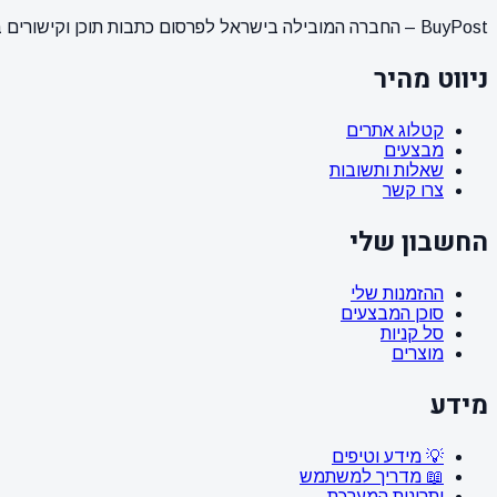
BuyPost – החברה המובילה בישראל לפרסום כתבות תוכן וקישורים באתרי חדשות ותוכן מובילים. מחירון מעודכן, כתיבת AI מתקדמת, קידום אתרים SEO מקצועי. 11 שנות ניסיון ואלפי לקוחות מרוצים.
ניווט מהיר
קטלוג אתרים
מבצעים
שאלות ותשובות
צרו קשר
החשבון שלי
ההזמנות שלי
סוכן המבצעים
סל קניות
מוצרים
מידע
💡 מידע וטיפים
📖 מדריך למשתמש
יתרונות המערכת