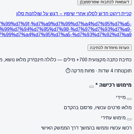
דוגמאות לכתבות שפורסמו
(1)
קניית ריהוט חדש לסלון אחרי שיפוץ – דגש על שולחנות סלון
%96%d7%99%d7%9f-%d7%a9%d7%99%d7%a4%d7%95%d7%a5-
%99%d7%94%d7%95%d7%98-%d7%97%d7%93%d7%a9-
7%99%d7%a4%d7%95%d7%a5-%d7%93%d7%92%d7%a9/
הערות מיוחדות לכתיבה
כתיבת כתבה מקצועית 700+ מילים — כלולה חינם!
רק מלאו נושא, מ
תוכן
נותרו 4 שדות · פחות מדקה ⏱️
מימוש רכישה
*
מיידי
מלאו פרטים עכשיו, פרסום בהקדם
מימוש עתידי
רכשו עכשיו וממשו בהמשך דרך הממשק האישי