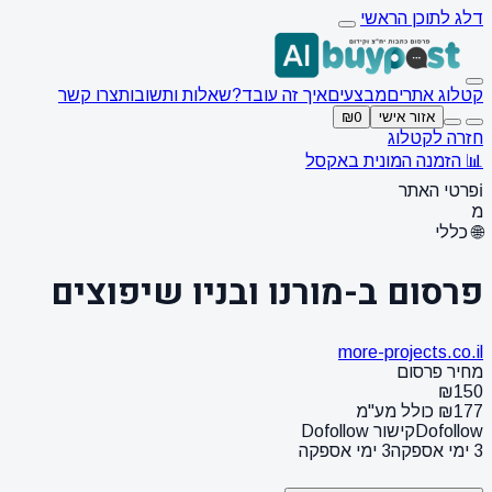
דלג לתוכן הראשי
קטלוג אתרים
מבצעים
איך זה עובד?
שאלות ותשובות
צרו קשר
אזור אישי
₪0
חזרה לקטלוג
📊 הזמנה המונית באקסל
ℹ️
פרטי האתר
מ
🌐 כללי
פרסום ב-מורנו ובניו שיפוצים
more-projects.co.il
מחיר פרסום
₪150
₪177 כולל מע"מ
Dofollow
קישור Dofollow
3 ימי אספקה
3 ימי אספקה