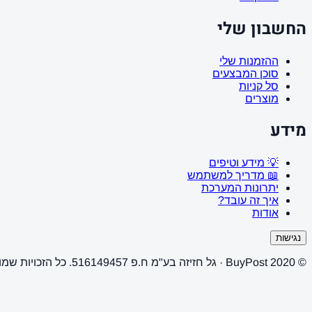
החשבון שלי
ההזמנות שלי
סוכן המבצעים
סל קניות
מוצרים
מידע
💡 מידע וטיפים
📖 מדריך למשתמש
יתרונות המערכת
איך זה עובד?
אודות
נגישות
© 2020 BuyPost · גל חזיזה בע"מ ח.פ 516149457. כל הזכויות שמורות.