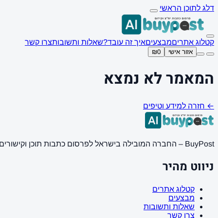
דלג לתוכן הראשי
קטלוג אתרים
מבצעים
איך זה עובד?
שאלות ותשובות
צרו קשר
אזור אישי
₪0
המאמר לא נמצא
← חזרה למידע וטיפים
BuyPost – החברה המובילה בישראל לפרסום כתבות תוכן וקישורים באתרי חדשות ותוכן מובילים. מחירון מעודכן, כתיבת AI מתקדמת, קידום אתרים SEO מקצועי. 11 שנות ניסיון ואלפי לקוחות מרוצים.
ניווט מהיר
קטלוג אתרים
מבצעים
שאלות ותשובות
צרו קשר