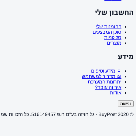
החשבון שלי
ההזמנות שלי
סוכן המבצעים
סל קניות
מוצרים
מידע
💡 מידע וטיפים
📖 מדריך למשתמש
יתרונות המערכת
איך זה עובד?
אודות
נגישות
© 2020 BuyPost · גל חזיזה בע"מ ח.פ 516149457. כל הזכויות שמורות.