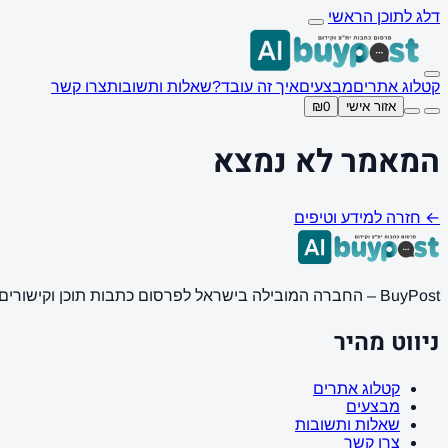
דלג לתוכן הראשי
קטלוג אתרים
מבצעים
איך זה עובד?
שאלות ותשובות
צרו קשר
אזור אישי
₪0
המאמר לא נמצא
← חזרה למידע וטיפים
BuyPost – החברה המובילה בישראל לפרסום כתבות תוכן וקישורים באתרי חדשות ותוכן מובילים. מחירון מעודכן, כתיבת AI מתקדמת, קידום אתרים SEO מקצועי. 11 שנות ניסיון ואלפי לקוחות מרוצים.
ניווט מהיר
קטלוג אתרים
מבצעים
שאלות ותשובות
צרו קשר