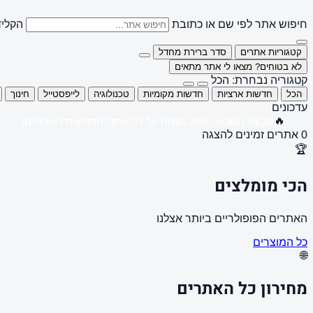
חיפוש אתר לפי שם או כתובת
הקליד
קטגוריות אתרים
סדר ברירת מחדל
לא בטוחים? מצאו לי אתר מתאים
קטגוריה נבחרת: הכל
הכל
חדשות ארציות
חדשות מקומיות
טכנולוגיה
לייפסטייל
חינוך
עדכונים
🔥
מבצע השבוע: 20% הנחה על כל אתרי החדשות הארציים!
0 אתרים זמינים להצגה
🏆
הכי מומלצים
האתרים הפופולריים ביותר אצלנו
כל המוצרים
🌐
מחירון כל האתרים