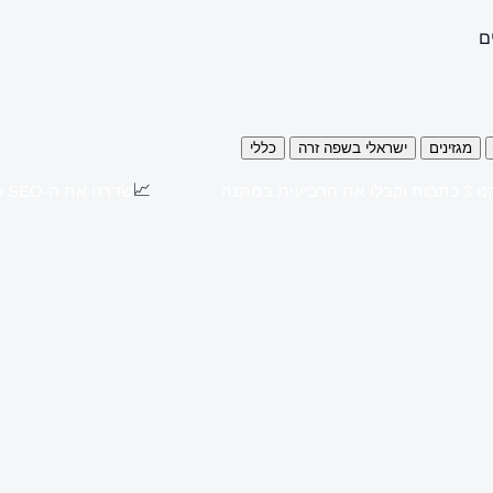
ם
מגזינים
ישראלי בשפה זרה
כללי
📈
כתבות וקבלו את הרביעית במתנה
שדרגו את ה-SEO שלכם עם כתבות יח"צ באתרים מובילים