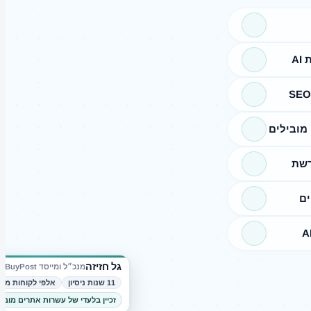
A
מובילים
רשת
ים
גל חזיזה
מנכ״ל ומייסד BuyPost
11 שנות ניסיון
אלפי לקוחות מרו
זכיין בלעדי של עשרות אתרים מובי