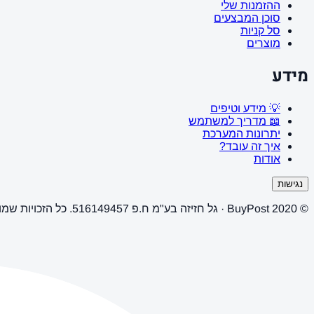
ההזמנות שלי
סוכן המבצעים
סל קניות
מוצרים
מידע
💡 מידע וטיפים
📖 מדריך למשתמש
יתרונות המערכת
איך זה עובד?
אודות
נגישות
© 2020 BuyPost · גל חזיזה בע"מ ח.פ 516149457. כל הזכויות שמורות.