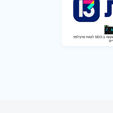
ב-SEO לטווח ארוך
לפני
יים