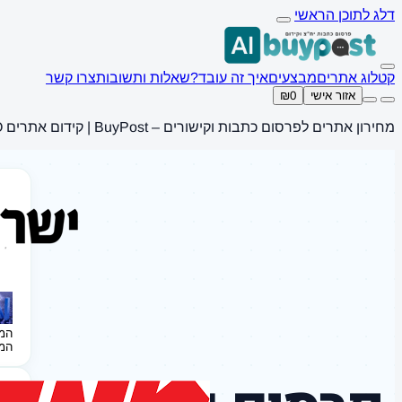
דלג לתוכן הראשי
קטלוג אתרים
מבצעים
איך זה עובד?
שאלות ותשובות
צרו קשר
אזור אישי
₪0
מחירון אתרים לפרסום כתבות וקישורים – BuyPost | קידום אתרים SEO
המ
המ