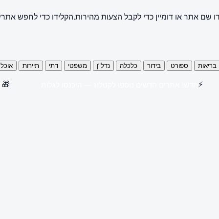
ו שם אתר או דומיין כדי לקבל הצעות מהירות.
הקלידו כדי לחפש אתרי
בריאות
ספורט
בידור
כלכלה
נדל"ן
משפטי
דתי
תיירות
אוכל
🎁
⚡
חדש! אתרים חדשים נוספו לקטלוג — היכנסו לגלות
קנו 3 