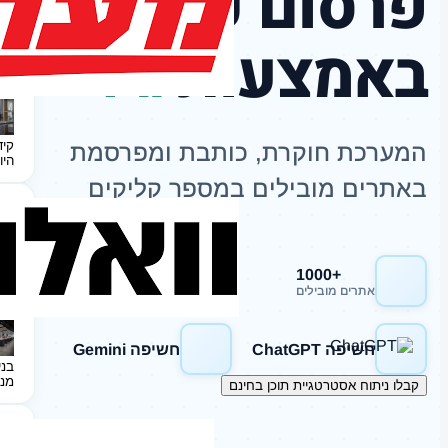
פרסום כתבות
באמצעות
AI
קיד
המערכת חוקרת, כותבת ומפרסמת
היו
באתרים מובילים במספר קליקים
+1000
חשיפה Google
אתרים מובילים
חשיפה ChatGPT
חשיפה Gemini
בני
מנ
קבלו ניתוח אסטרטגיית תוכן בחינם