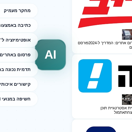
מחקר מעמיק
כתיבה באמצעות I
אופטימיזציה ל־SEO
ום אתרים: המדריך ל-2024
פורסם
ם
AI
פרסום באתרים 
תדמית נכונה ב
קישורים איכותי
חשיפה במנועי AI
ית אסטרטגיית תוכן
צחת
אתמול