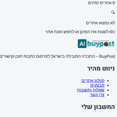
0 אתרים זמינים
🔍
לא נמצאו אתרים
נסו לשנות את הסינון או לחפש מונח אחר
BuyPost – החברה המובילה בישראל לפרסום כתבות תוכן וקישורים באתרי חדשות ותוכן מובילים. מחירון מעודכן, כתיבת AI מתקדמת, קידום אתרים SEO מקצועי. 11 שנות ניסיון ואלפי לקוחות מרוצים.
ניווט מהיר
קטלוג אתרים
מבצעים
שאלות ותשובות
צרו קשר
החשבון שלי