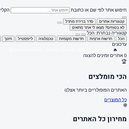
חיפוש אתר לפי שם או כתובת
הקליד
קטגוריות אתרים
סדר ברירת מחדל
לא בטוחים? מצאו לי אתר מתאים
קטגוריה נבחרת: הכל
הכל
חדשות ארציות
חדשות מקומיות
טכנולוגיה
לייפסטייל
חינוך
עדכונים
🔥
מבצע השבוע: 20% הנחה על כל אתרי החדשות הארציים!
0 אתרים זמינים להצגה
🏆
הכי מומלצים
האתרים הפופולריים ביותר אצלנו
כל המוצרים
🌐
מחירון כל האתרים