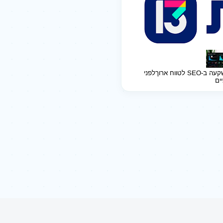
ב-SEO לטווח ארוך
לפני
יים