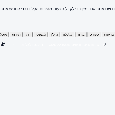
ו שם אתר או דומיין כדי לקבל הצעות מהירות.
הקלידו כדי לחפש אתרי
בריאות
ספורט
בידור
כלכלה
נדל"ן
משפטי
דתי
תיירות
אוכל
🎁
⚡
חדש! אתרים חדשים נוספו לקטלוג — היכנסו לגלות
קנו 3 