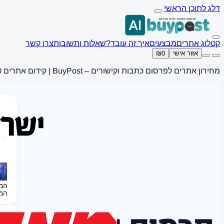
דלג לתוכן הראשי
קטלוג אתרים
מבצעים
איך זה עובד?
שאלות ותשובות
צרו קשר
אזור אישי
₪0
מחירון אתרים לפרסום כתבות וקישורים – BuyPost | קידום אתרים SEO
המ
המ