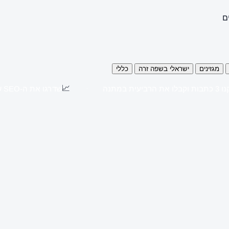
ם
מגזינים
ישראלי בשפה זרה
כללי
📈
כתבות וקבלו את הרביעית במתנה
שדרגו את ה-SEO שלכם עם כתבות יח"צ באתרים מובילים