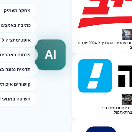
מחקר מעמיק
כתיבה באמצעות I
אופטימיזציה ל־SEO
ום אתרים: המדריך ל-2024
פורסם
ם
AI
פרסום באתרים 
תדמית נכונה ב
קישורים איכותי
חשיפה במנועי AI
ית אסטרטגיית תוכן
צחת
אתמול