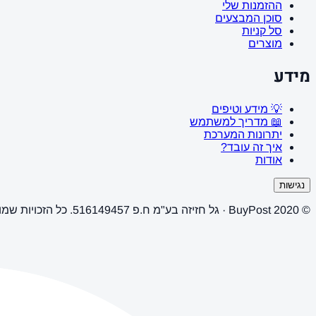
ההזמנות שלי
סוכן המבצעים
סל קניות
מוצרים
מידע
💡 מידע וטיפים
📖 מדריך למשתמש
יתרונות המערכת
איך זה עובד?
אודות
נגישות
© 2020 BuyPost · גל חזיזה בע"מ ח.פ 516149457. כל הזכויות שמורות.