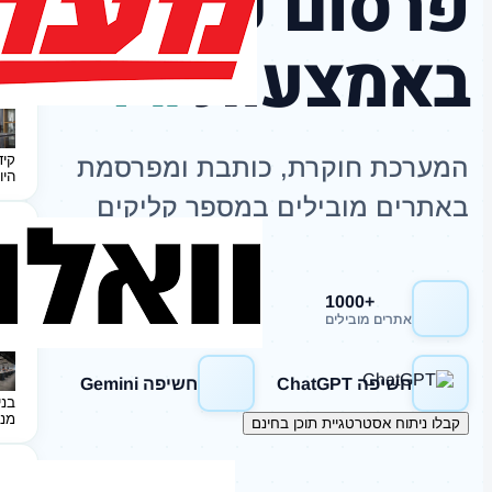
פרסום כתבות
באמצעות
AI
קיד
המערכת חוקרת, כותבת ומפרסמת
היו
באתרים מובילים במספר קליקים
+1000
חשיפה Google
אתרים מובילים
חשיפה ChatGPT
חשיפה Gemini
בני
מנ
קבלו ניתוח אסטרטגיית תוכן בחינם