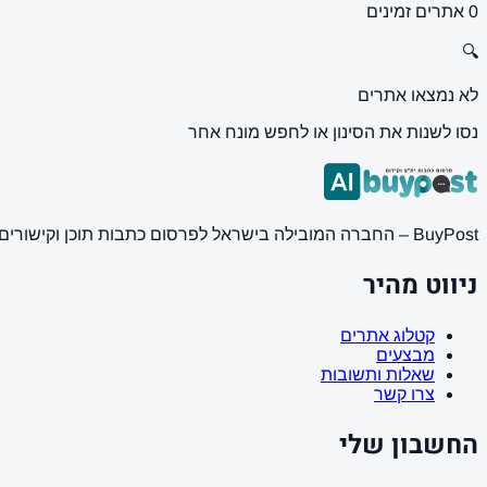
0 אתרים זמינים
🔍
לא נמצאו אתרים
נסו לשנות את הסינון או לחפש מונח אחר
BuyPost – החברה המובילה בישראל לפרסום כתבות תוכן וקישורים באתרי חדשות ותוכן מובילים. מחירון מעודכן, כתיבת AI מתקדמת, קידום אתרים SEO מקצועי. 11 שנות ניסיון ואלפי לקוחות מרוצים.
ניווט מהיר
קטלוג אתרים
מבצעים
שאלות ותשובות
צרו קשר
החשבון שלי