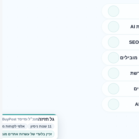
A
מובילים
רשת
ים
גל חזיזה
מנכ״ל ומייסד BuyPost
11 שנות ניסיון
אלפי לקוחות מרו
זכיין בלעדי של עשרות אתרים מובי