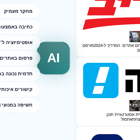
מחקר מעמיק
כתיבה באמצעות I
אופטימיזציה ל־SEO
ום אתרים: המדריך ל-2024
פורסם
ם
AI
פרסום באתרים 
תדמית נכונה ב
קישורים איכותי
חשיפה במנועי AI
ית אסטרטגיית תוכן
צחת
אתמול