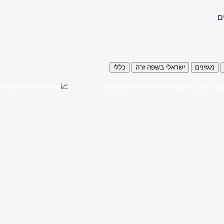
ם
מגזינים
ישראלי בשפה זרה
כללי
📈
כתבות וקבלו את הרביעית במתנה
שדרגו את ה-SEO שלכם עם כתבות יח"צ באתרים מובילים