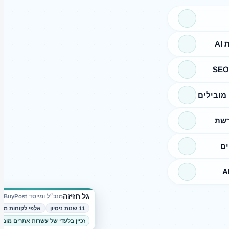
A
מובילים
רשת
ים
גל חזיזה
מנכ״ל ומייסד BuyPost
11 שנות ניסיון
אלפי לקוחות מרו
זכיין בלעדי של עשרות אתרים מובי