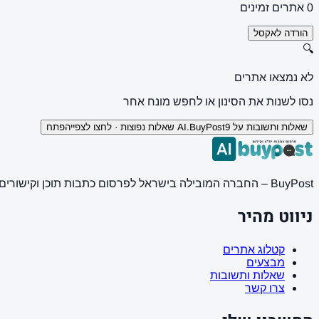
0 אתרים זמינים
הורדה לאקסל
🔍
לא נמצאו אתרים
נסו לשנות את הסינון או לחפש מונח אחר
שאלות ותשובות על AI.BuyPost
9 שאלות נפוצות · לחצו לצפייה
פתח
BuyPost – החברה המובילה בישראל לפרסום כתבות תוכן וקישורים באתרי חדשות ותוכן מובילים. מחירון מעודכן, כתיבת AI מתקדמת, קידום אתרים SEO מקצועי. 11 שנות ניסיון ואלפי לקוחות מרוצים.
ניווט מהיר
קטלוג אתרים
מבצעים
שאלות ותשובות
צרו קשר