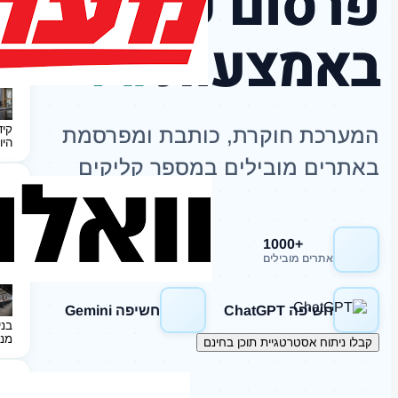
פרסום כתבות
באמצעות
AI
קיד
המערכת חוקרת, כותבת ומפרסמת
היו
באתרים מובילים במספר קליקים
+1000
חשיפה Google
אתרים מובילים
חשיפה ChatGPT
חשיפה Gemini
בני
מנ
קבלו ניתוח אסטרטגיית תוכן בחינם