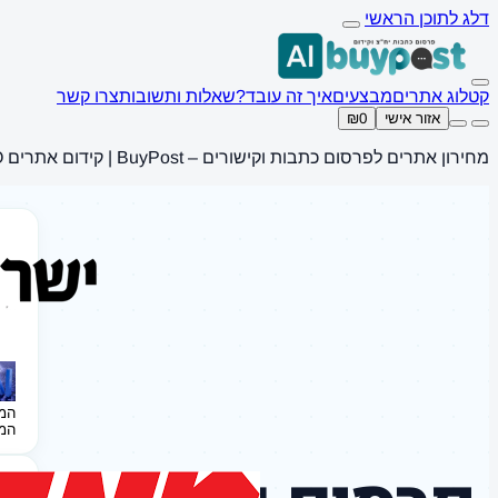
דלג לתוכן הראשי
קטלוג אתרים
מבצעים
איך זה עובד?
שאלות ותשובות
צרו קשר
אזור אישי
₪0
מחירון אתרים לפרסום כתבות וקישורים – BuyPost | קידום אתרים SEO
המ
המ