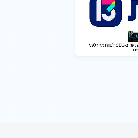
ב-SEO לטווח ארוך
לפני
יים