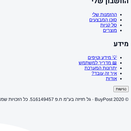
החשבון שלי
ההזמנות שלי
סוכן המבצעים
סל קניות
מוצרים
מידע
💡 מידע וטיפים
📖 מדריך למשתמש
יתרונות המערכת
איך זה עובד?
אודות
נגישות
© 2020 BuyPost · גל חזיזה בע"מ ח.פ 516149457. כל הזכויות שמורות.