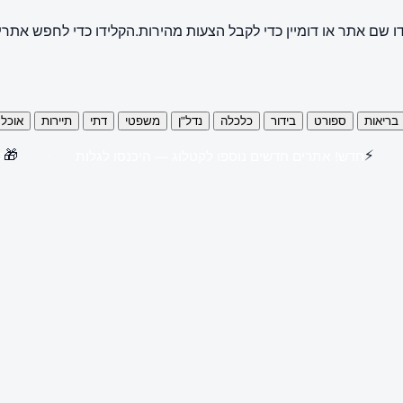
ו שם אתר או דומיין כדי לקבל הצעות מהירות.
הקלידו כדי לחפש אתרי
בריאות
ספורט
בידור
כלכלה
נדל"ן
משפטי
דתי
תיירות
אוכל
🎁
⚡
חדש! אתרים חדשים נוספו לקטלוג — היכנסו לגלות
קנו 3 