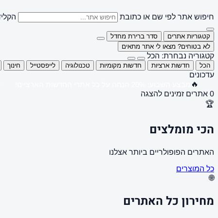
חיפוש אתר לפי שם או כתובת
הקליד
קטגוריות אתרים
סדר ברירת מחדל
לא בטוחים? מצאו לי אתר מתאים
קטגוריה נבחרת: הכל
הכל
חדשות ארציות
חדשות מקומיות
טכנולוגיה
לייפסטייל
חינוך
עדכונים
🔥
מבצע השבוע: 20% הנחה על כל אתרי החדשות הארציים!
0 אתרים זמינים להצגה
🏆
הכי מומלצים
האתרים הפופולריים ביותר אצלנו
כל המוצרים
🌐
מחירון כל האתרים