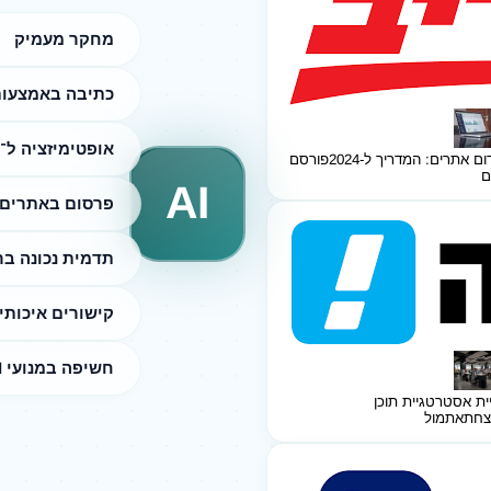
מחקר מעמיק
כתיבה באמצעות I
אופטימיזציה ל־SEO
ום אתרים: המדריך ל-2024
פורסם
ם
AI
פרסום באתרים 
תדמית נכונה ב
קישורים איכותי
חשיפה במנועי AI
ית אסטרטגיית תוכן
צחת
אתמול