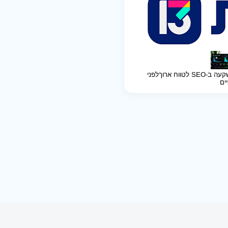
ב-SEO לטווח ארוך
לפני
יים