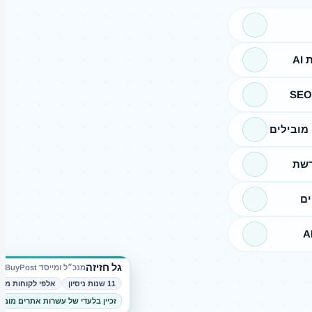
A
מובילים
רשת
ים
גל חזיזה
מנכ״ל ומייסד BuyPost
11 שנות ניסיון
אלפי לקוחות מרו
זכיין בלעדי של עשרות אתרים מובי