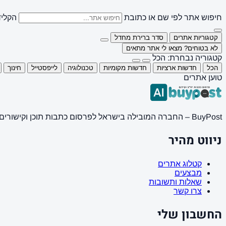
חיפוש אתר לפי שם או כתובת
הקליד
קטגוריות אתרים
סדר ברירת מחדל
לא בטוחים? מצאו לי אתר מתאים
קטגוריה נבחרת: הכל
הכל
חדשות ארציות
חדשות מקומיות
טכנולוגיה
לייפסטייל
חינוך
טוען אתרים
BuyPost – החברה המובילה בישראל לפרסום כתבות תוכן וקישורים באתרי חדשות ותוכן מובילים. מחירון מעודכן, כתיבת AI מתקדמת, קידום אתרים SEO מקצועי. 11 שנות ניסיון ואלפי לקוחות מרוצים.
ניווט מהיר
קטלוג אתרים
מבצעים
שאלות ותשובות
צרו קשר
החשבון שלי