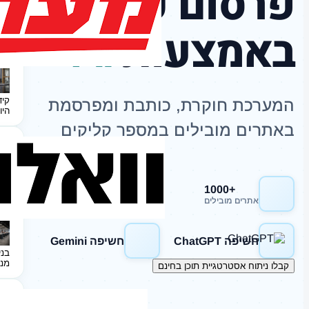
פרסום כתבות
באמצעות
AI
קיד
המערכת חוקרת, כותבת ומפרסמת
היו
באתרים מובילים במספר קליקים
+1000
חשיפה Google
אתרים מובילים
חשיפה ChatGPT
חשיפה Gemini
בני
מנ
קבלו ניתוח אסטרטגיית תוכן בחינם