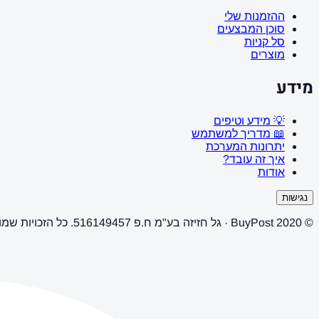
ההזמנות שלי
סוכן המבצעים
סל קניות
מוצרים
מידע
💡 מידע וטיפים
📖 מדריך למשתמש
יתרונות המערכת
איך זה עובד?
אודות
נגישות
© 2020 BuyPost · גל חזיזה בע"מ ח.פ 516149457. כל הזכויות שמורות.