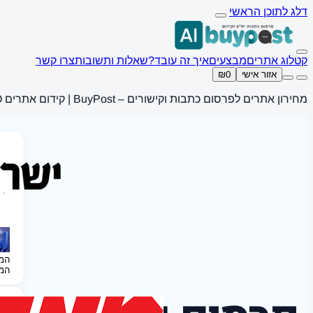
דלג לתוכן הראשי
קטלוג אתרים
מבצעים
איך זה עובד?
שאלות ותשובות
צרו קשר
אזור אישי
₪0
מחירון אתרים לפרסום כתבות וקישורים – BuyPost | קידום אתרים SEO
המ
המ