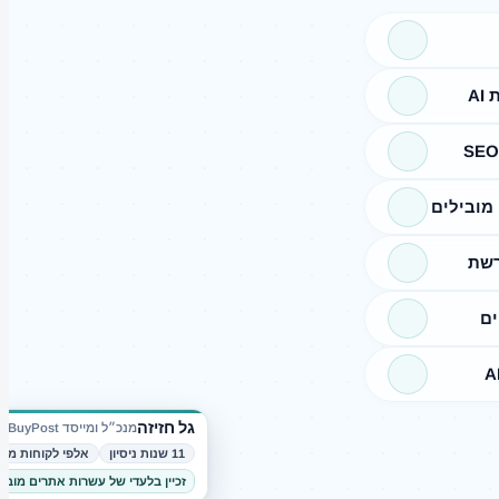
A
מובילים
רשת
ים
גל חזיזה
מנכ״ל ומייסד BuyPost
11 שנות ניסיון
אלפי לקוחות מרו
זכיין בלעדי של עשרות אתרים מובי