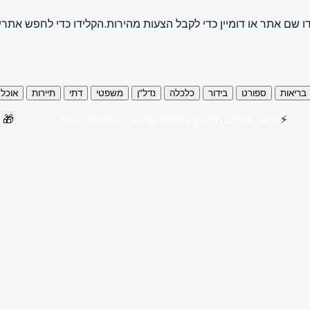
ו שם אתר או דומיין כדי לקבל הצעות מהירות.
הקלידו כדי לחפש אתרי
בריאות
ספורט
בידור
כלכלה
נדל"ן
משפטי
דתי
תיירות
אוכל
🎁
⚡
חדש! אתרים חדשים נוספו לקטלוג — היכנסו לגלות
קנו 3 