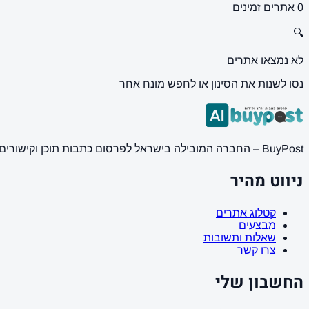
0 אתרים זמינים
🔍
לא נמצאו אתרים
נסו לשנות את הסינון או לחפש מונח אחר
BuyPost – החברה המובילה בישראל לפרסום כתבות תוכן וקישורים באתרי חדשות ותוכן מובילים. מחירון מעודכן, כתיבת AI מתקדמת, קידום אתרים SEO מקצועי. 11 שנות ניסיון ואלפי לקוחות מרוצים.
ניווט מהיר
קטלוג אתרים
מבצעים
שאלות ותשובות
צרו קשר
החשבון שלי