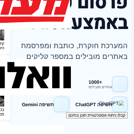
פרסום כתבות
באמצעות
AI
קיד
המערכת חוקרת, כותבת ומפרסמת
היו
באתרים מובילים במספר קליקים
+1000
חשיפה Google
אתרים מובילים
חשיפה ChatGPT
חשיפה Gemini
בני
מנ
קבלו ניתוח אסטרטגיית תוכן בחינם