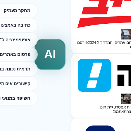
מחקר מעמיק
כתיבה באמצעות I
אופטימיזציה ל־SEO
ום אתרים: המדריך ל-2024
פורסם
ם
AI
פרסום באתרים 
תדמית נכונה ב
קישורים איכותי
חשיפה במנועי AI
ית אסטרטגיית תוכן
צחת
אתמול