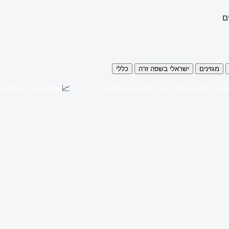
ם
מגזינים
ישראלי בשפה זרה
כללי
📈
כתבות וקבלו את הרביעית במתנה
שדרגו את ה-SEO שלכם עם כתבות יח"צ באתרים מובילים