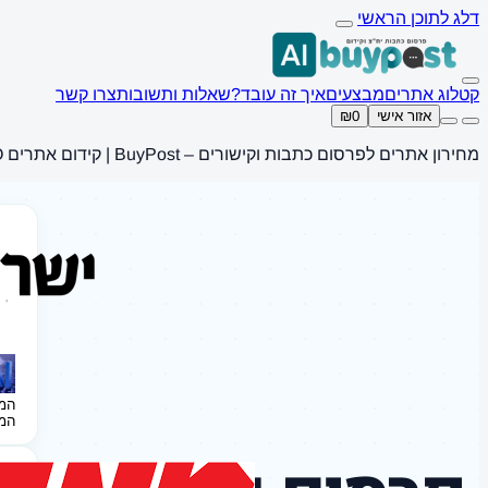
דלג לתוכן הראשי
קטלוג אתרים
מבצעים
איך זה עובד?
שאלות ותשובות
צרו קשר
אזור אישי
₪0
מחירון אתרים לפרסום כתבות וקישורים – BuyPost | קידום אתרים SEO
המ
המ