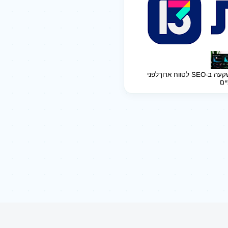
ב-SEO לטווח ארוך
לפני
יים