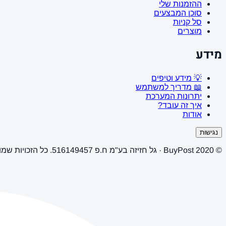
ההזמנות שלי
סוכן המבצעים
סל קניות
מוצרים
מידע
💡 מידע וטיפים
📖 מדריך למשתמש
יתרונות המערכת
איך זה עובד?
אודות
נגישות
© 2020 BuyPost · גל חזיזה בע"מ ח.פ 516149457. כל הזכויות שמורות.