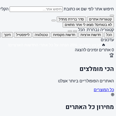
חיפוש אתר לפי שם או כתובת
הקליד
קטגוריות אתרים
סדר ברירת מחדל
לא בטוחים? מצאו לי אתר מתאים
קטגוריה נבחרת: הכל
הכל
חדשות ארציות
חדשות מקומיות
טכנולוגיה
לייפסטייל
חינוך
עדכונים
🔥
מבצע השבוע: 20% הנחה על כל אתרי החדשות הארציים!
0 אתרים זמינים להצגה
🏆
הכי מומלצים
האתרים הפופולריים ביותר אצלנו
כל המוצרים
🌐
מחירון כל האתרים