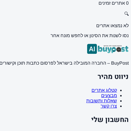
0 אתרים זמינים
🔍
לא נמצאו אתרים
נסו לשנות את הסינון או לחפש מונח אחר
BuyPost – החברה המובילה בישראל לפרסום כתבות תוכן וקישורים באתרי חדשות ותוכן מובילים. מחירון מעודכן, כתיבת AI מתקדמת, קידום אתרים SEO מקצועי. 11 שנות ניסיון ואלפי לקוחות מרוצים.
ניווט מהיר
קטלוג אתרים
מבצעים
שאלות ותשובות
צרו קשר
החשבון שלי