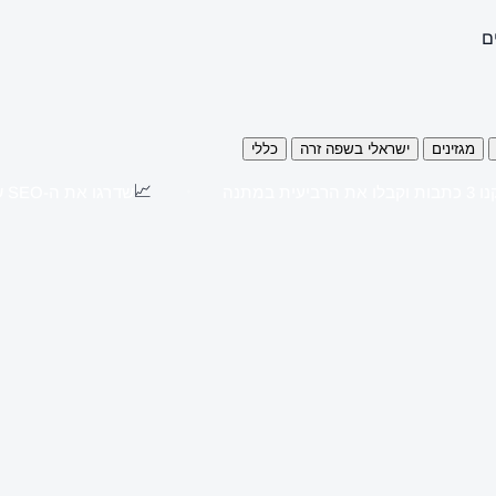
ם
מגזינים
ישראלי בשפה זרה
כללי
📈
כתבות וקבלו את הרביעית במתנה
שדרגו את ה-SEO שלכם עם כתבות יח"צ באתרים מובילים