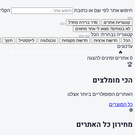
חיפוש אתר לפי שם או כתובת
הקליד
קטגוריות אתרים
סדר ברירת מחדל
לא בטוחים? מצאו לי אתר מתאים
קטגוריה נבחרת: הכל
הכל
חדשות ארציות
חדשות מקומיות
טכנולוגיה
לייפסטייל
חינוך
עדכונים
🔥
מבצע השבוע: 20% הנחה על כל אתרי החדשות הארציים!
0 אתרים זמינים להצגה
🏆
הכי מומלצים
האתרים הפופולריים ביותר אצלנו
כל המוצרים
🌐
מחירון כל האתרים