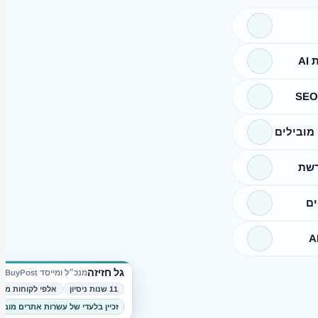
A
מובילים
רשת
ים
גל חזיזה
מנכ״ל ומייסד BuyPost
11 שנות ניסיון
אלפי לקוחות מרו
זכיין בלעדי של עשרות אתרים מובי