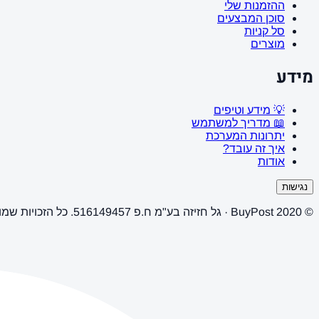
ההזמנות שלי
סוכן המבצעים
סל קניות
מוצרים
מידע
💡 מידע וטיפים
📖 מדריך למשתמש
יתרונות המערכת
איך זה עובד?
אודות
נגישות
© 2020 BuyPost · גל חזיזה בע"מ ח.פ 516149457. כל הזכויות שמורות.