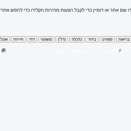
ו שם אתר או דומיין כדי לקבל הצעות מהירות.
הקלידו כדי לחפש אתרי
בריאות
ספורט
בידור
כלכלה
נדל"ן
משפטי
דתי
תיירות
אוכל
🎁
⚡
חדש! אתרים חדשים נוספו לקטלוג — היכנסו לגלות
קנו 3 