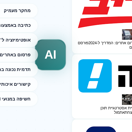
מחקר מעמיק
כתיבה באמצעות I
אופטימיזציה ל־SEO
ום אתרים: המדריך ל-2024
פורסם
ם
AI
פרסום באתרים 
תדמית נכונה ב
קישורים איכותי
חשיפה במנועי AI
ית אסטרטגיית תוכן
צחת
אתמול