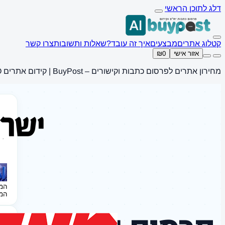
דלג לתוכן הראשי
קטלוג אתרים
מבצעים
איך זה עובד?
שאלות ותשובות
צרו קשר
אזור אישי
₪0
מחירון אתרים לפרסום כתבות וקישורים – BuyPost | קידום אתרים SEO
המ
המ