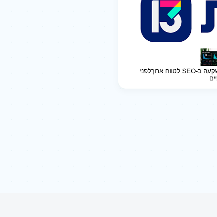
ב-SEO לטווח ארוך
לפני
יים