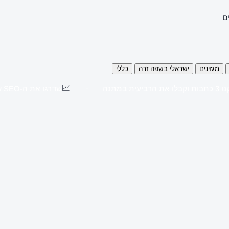
ם
מגזינים
ישראלי בשפה זרה
כללי
📈
כתבות וקבלו את הרביעית במתנה
שדרגו את ה-SEO שלכם עם כתבות יח"צ באתרים מובילים