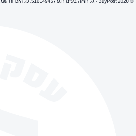
© 2020 BuyPost · גל חזיזה בע"מ ח.פ 516149457. כל הזכויות שמורות.