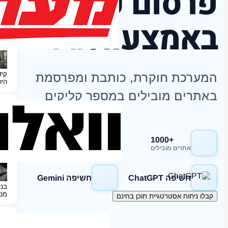
פרסום כתבות
באמצעות
AI
קיד
המערכת חוקרת, כותבת ומפרסמת
היו
באתרים מובילים במספר קליקים
+1000
חשיפה Google
אתרים מובילים
חשיפה ChatGPT
חשיפה Gemini
בני
מנ
קבלו ניתוח אסטרטגיית תוכן בחינם