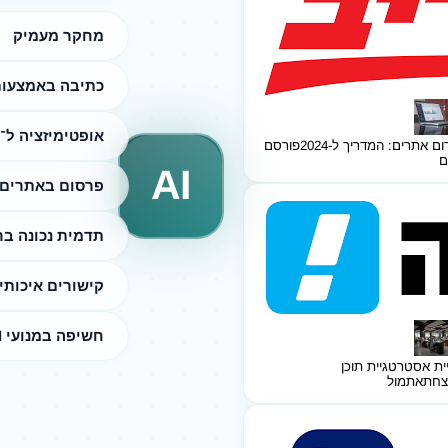
מחקר מעמיק
כתיבה באמצעות I
אופטימיזציה ל־SEO
ום אתרים: המדריך ל-2024
פורסם
ם
AI
פרסום באתרים 
תדמית נכונה ב
קישורים איכותי
חשיפה במנועי AI
ית אסטרטגיית תוכן
צחת
אתמול