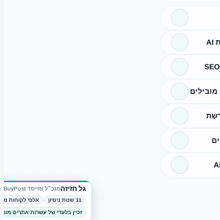
A
מובילים
רשת
ים
גל חזיזה
מנכ״ל ומייסד BuyPost
11 שנות ניסיון
אלפי לקוחות מרו
זכיין בלעדי של עשרות אתרים מובי