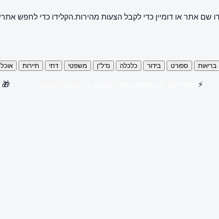
ו שם אתר או דומיין כדי לקבל הצעות מהירות.
הקלידו כדי לחפש אתרי
בריאות
ספורט
בידור
כלכלה
נדל"ן
משפטי
דתי
תיירות
אוכל
🎁
⚡
חדש! אתרים חדשים נוספו לקטלוג — היכנסו לגלות
קנו 3 