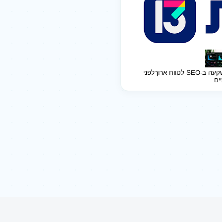
ב-SEO לטווח ארוך
לפני
יים