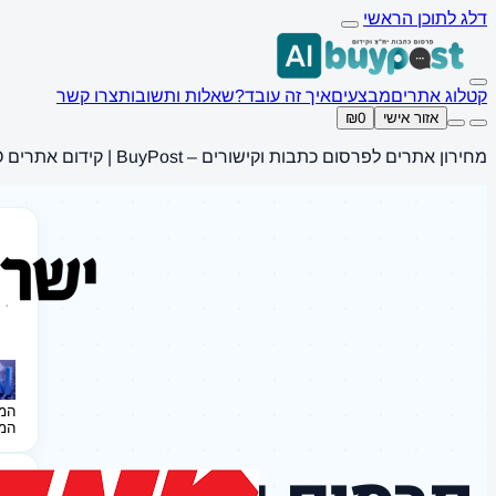
דלג לתוכן הראשי
קטלוג אתרים
מבצעים
איך זה עובד?
שאלות ותשובות
צרו קשר
אזור אישי
₪0
מחירון אתרים לפרסום כתבות וקישורים – BuyPost | קידום אתרים SEO
המ
המ