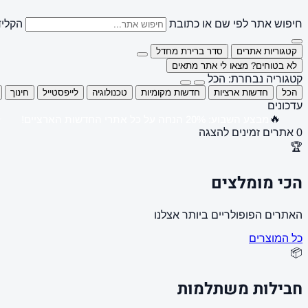
חיפוש אתר לפי שם או כתובת
הקליד
קטגוריות אתרים
סדר ברירת מחדל
לא בטוחים? מצאו לי אתר מתאים
קטגוריה נבחרת: הכל
הכל
חדשות ארציות
חדשות מקומיות
טכנולוגיה
לייפסטייל
חינוך
עדכונים
🔥
מבצע השבוע: 20% הנחה על כל אתרי החדשות הארציים!
0 אתרים זמינים להצגה
🏆
הכי מומלצים
האתרים הפופולריים ביותר אצלנו
כל המוצרים
📦
חבילות משתלמות