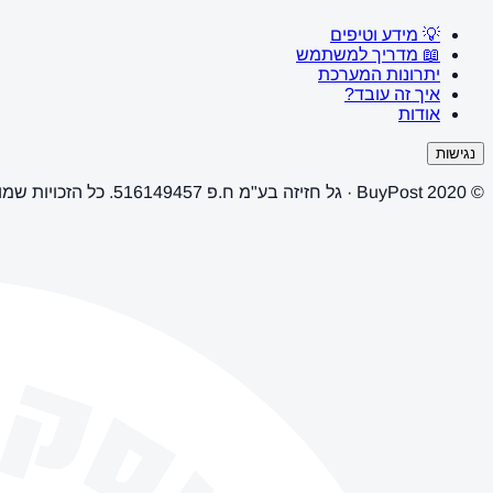
💡 מידע וטיפים
📖 מדריך למשתמש
יתרונות המערכת
איך זה עובד?
אודות
נגישות
© 2020 BuyPost · גל חזיזה בע"מ ח.פ 516149457. כל הזכויות שמורות.