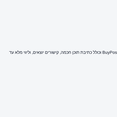
כאן ניתן לרכוש פרסום של כתבת יחסי ציבור וקידום אתרים (SEO) באתר חדשוניוז קריית מלאכי והסביבה. השירות מבוצע על ידי מערכת BuyPost וכולל כתיבת תוכן חכמה, קישורים יוצאים, וליווי מלא עד