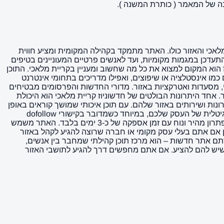
לאכי והאזור כולו. האתר מתמקד בקהילה המקומית ומציע חווית
עדכן במגמות מקומיות, ועד לאנשים פרטיים המעוניינים בטיפים
 הוא המקום למצוא את כל מה שחשוב ומעניין בקריית מלאכי. התוכן
כמו אינסטלציה או שיפוצים, ואפילו מדריכים בתחומי אינטרנט
י, מסעדות ואטרקציות באזור. מדורי החדשות והפרסומים מבטיחים
 אחד היתרונות הבולטים של חדשוניוז קריית מלאכי הוא היכולת
ות ושירותים באזור שלהם. עם תוכן איכותי שמושך קוראים באופן
קבוע, האתר מהווה במה מצוינת לחשיפה של עסקים קטנים וגדולים כאחד. יתרה מכך, קישורים מהאתר יכולים לתרום לחיזוק הנוכחות הדיגיטלית של העסק שלכם, במיוחד כשמדובר בקישורי dofollow
שתומכים במאמצי קידום אורגני במנועי חיפוש. למפרסמים שמעוניינים להגיע לקהילה המקומית בצורה ישירה ואפקטיבית, חדשוניוז מציע פתרון מהיר ונוח עם זמן אספקה של כ-3 ימים בלבד. האתר משמש
 אם אתם בעלי עסק מקומי או חברה שרוצה להגיע לקהל באזור
תם אתר חדשות – הוא מרכז תוכן קהילתי שמחבר בין אנשים,
ה שיש להם להציע. אם אתם מחפשים דרך להגיע לתושבי האזור