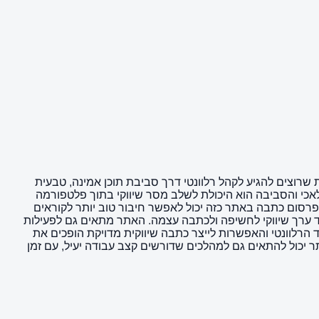
 שרוצים להגיע לקהל רלוונטי דרך סביבת תוכן אמינה, טבעית
מלאכי והסביבה הוא היכולת לשלב מסר שיווקי בתוך פלטפורמה
 פרסום כתבה באתר כזה יכול לאפשר חיבור טוב יותר לקוראים
ת של המותג. בנוסף, האתר מציע מאפיינים בולטים כמו dofollow, מה שיכול להוסיף עוד ערך שיווקי לחשיפה ולכתבה עצמה. האתר מתאים גם לפעילות
 אורגנית, יצירת תדמית איכותית והעברת מסר בצורה טבעית יותר. השילוב בין אתר מוכר, נתון DR 6, קהל היעד הרלוונטי והאפשרות לייצר כתבה שיווקית מדויקת הופכים את
יכול להתאים גם למהלכים שדורשים קצב עבודה יעיל, עם זמן