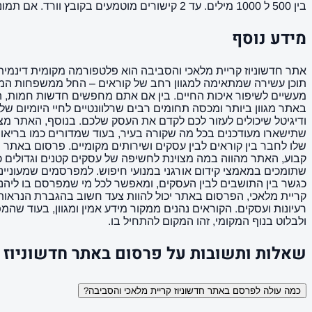
בין 500 ל 1000 מילים. עד 2 קישורים מוטמעים בקובץ וורד. אם תמונה ממך תמונה מאושרת לשימוש. הקישורים לא יופיעו בפסקה הראשונה של המאמר ( כותרת המשנה ).
מידע נוסף
אתר חדשוניוז קריית מלאכי והסביבה הוא פלטפורמה מקומית דינמית 
תוכן עשירה שמתאימה למגוון רחב של קוראים – החל ממשפחות המחפש
מעשיים לשיפור איכות החיים. בין אם אתם מחפשים חדשות חמות, המל
באתר מגוון ביותר ומכסה תחומים רבים שרלוונטיים לחיי היומיום של
ודיגיטל שיכולים לעזור לכם לקדם את העסק שלכם. בנוסף, האתר מצי
שתישארו מעודכנים בכל מה שקורה בעיר, בעוד שמדורים כמו בריאות, 
שלו לחבר בין קוראים לבין עסקים ושירותים מקומיים. פרסום באתר
כגשר בין התושבים לבין העסקים, ומאפשר לכל מי שמפרסם בו ליהנ
קריית מלאכי, הפרסום באתר יכול להוות צעד חשוב בהגברת הנראות 
רעיונות ועסקים. הקוראים נהנים ממקור מידע אמין ומגוון, בעוד ש
ולבלוט בנוף המקומי, זהו המקום להתחיל בו.
שאלות ותשובות על פרסום באתר חדשוניוז 
כמה עולה לפרסם באתר חדשוניוז קריית מלאכי והסביבה?