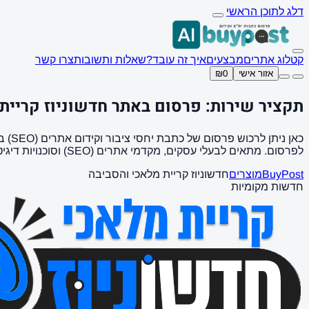
דלג לתוכן הראשי
קטלוג אתרים
מבצעים
איך זה עובד?
שאלות ותשובות
צרו קשר
אזור אישי
₪0
תקציר שירות: פרסום באתר חדשוניוז קריית
לפרסום. מתאים לבעלי עסקים, מקדמי אתרים (SEO) וסוכנויות דיגיטל המחפשים קישורים איכותיים (Backlinks).
BuyPost
מוצרים
חדשוניוז קריית מלאכי והסביבה
חדשות מקומיות