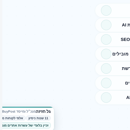
A
מובילים
רשת
ים
גל חזיזה
מנכ״ל ומייסד BuyPost
11 שנות ניסיון
אלפי לקוחות מרו
זכיין בלעדי של עשרות אתרים מובי