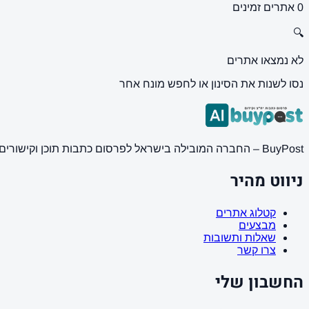
0 אתרים זמינים
🔍
לא נמצאו אתרים
נסו לשנות את הסינון או לחפש מונח אחר
BuyPost – החברה המובילה בישראל לפרסום כתבות תוכן וקישורים באתרי חדשות ותוכן מובילים. מחירון מעודכן, כתיבת AI מתקדמת, קידום אתרים SEO מקצועי. 11 שנות ניסיון ואלפי לקוחות מרוצים.
ניווט מהיר
קטלוג אתרים
מבצעים
שאלות ותשובות
צרו קשר
החשבון שלי