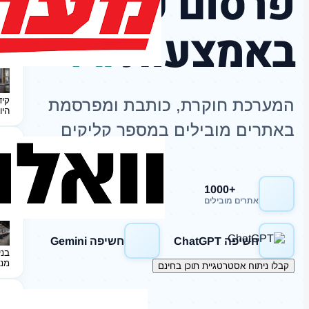
פרסום כתבות
באמצעות
AI
קיד
המערכת חוקרת, כותבת ומפרסמת
היו
באתרים מובילים במספר קליקים
+1000
חשיפה Google
אתרים מובילים
חשיפה ChatGPT
חשיפה Gemini
בני
מנ
קבלו ניתוח אסטרטגיית תוכן בחינם