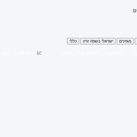
ם
מגזינים
ישראלי בשפה זרה
כללי
📈
כתבות וקבלו את הרביעית במתנה
שדרגו את ה-SEO שלכם עם כתבות יח"צ באתרים מובילים