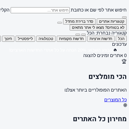
חיפוש אתר לפי שם או כתובת
הקליד
קטגוריות אתרים
סדר ברירת מחדל
לא בטוחים? מצאו לי אתר מתאים
קטגוריה נבחרת: הכל
הכל
חדשות ארציות
חדשות מקומיות
טכנולוגיה
לייפסטייל
חינוך
עדכונים
🔥
מבצע השבוע: 20% הנחה על כל אתרי החדשות הארציים!
0 אתרים זמינים להצגה
🏆
הכי מומלצים
האתרים הפופולריים ביותר אצלנו
כל המוצרים
🌐
מחירון כל האתרים