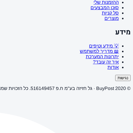
ההזמנות שלי
סוכן המבצעים
סל קניות
מוצרים
מידע
💡 מידע וטיפים
📖 מדריך למשתמש
יתרונות המערכת
איך זה עובד?
אודות
נגישות
© 2020 BuyPost · גל חזיזה בע"מ ח.פ 516149457. כל הזכויות שמורות.