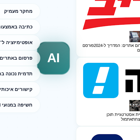
מחקר מעמיק
כתיבה באמצעות I
אופטימיזציה ל־SEO
ום אתרים: המדריך ל-2024
פורסם
ם
AI
פרסום באתרים 
תדמית נכונה ב
קישורים איכותי
חשיפה במנועי AI
ית אסטרטגיית תוכן
צחת
אתמול