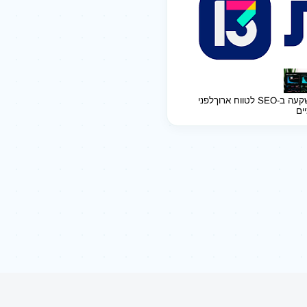
ב-SEO לטווח ארוך
לפני
יים