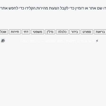
ו שם אתר או דומיין כדי לקבל הצעות מהירות.
הקלידו כדי לחפש אתרי
בריאות
ספורט
בידור
כלכלה
נדל"ן
משפטי
דתי
תיירות
אוכל
🎁
⚡
חדש! אתרים חדשים נוספו לקטלוג — היכנסו לגלות
קנו 3 