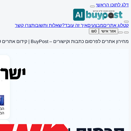
דלג לתוכן הראשי
קטלוג אתרים
מבצעים
איך זה עובד?
שאלות ותשובות
צרו קשר
אזור אישי
₪0
מחירון אתרים לפרסום כתבות וקישורים – BuyPost | קידום אתרים SEO
המ
המ