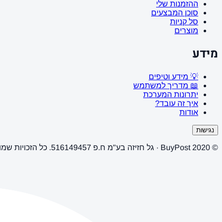
ההזמנות שלי
סוכן המבצעים
סל קניות
מוצרים
מידע
💡 מידע וטיפים
📖 מדריך למשתמש
יתרונות המערכת
איך זה עובד?
אודות
נגישות
© 2020 BuyPost · גל חזיזה בע"מ ח.פ 516149457. כל הזכויות שמורות.