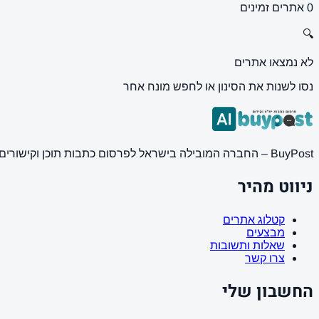
0 אתרים זמינים
🔍
לא נמצאו אתרים
נסו לשנות את הסינון או לחפש מונח אחר
BuyPost – החברה המובילה בישראל לפרסום כתבות תוכן וקישורים באתרי חדשות ותוכן מובילים. מחירון מעודכן, כתיבת AI מתקדמת, קידום אתרים SEO מקצועי. 11 שנות ניסיון ואלפי לקוחות מרוצים.
ניווט מהיר
קטלוג אתרים
מבצעים
שאלות ותשובות
צרו קשר
החשבון שלי