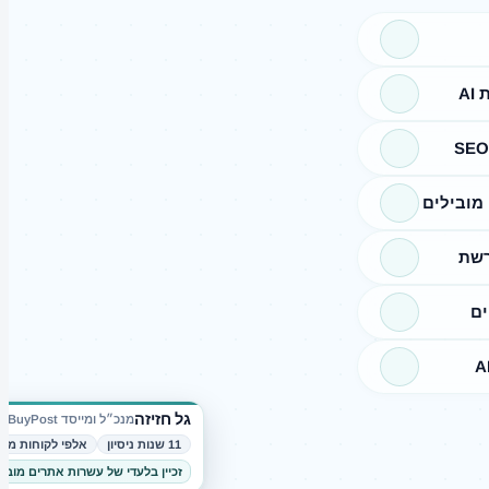
A
מובילים
רשת
ים
גל חזיזה
מנכ״ל ומייסד BuyPost
11 שנות ניסיון
אלפי לקוחות מרו
זכיין בלעדי של עשרות אתרים מובי