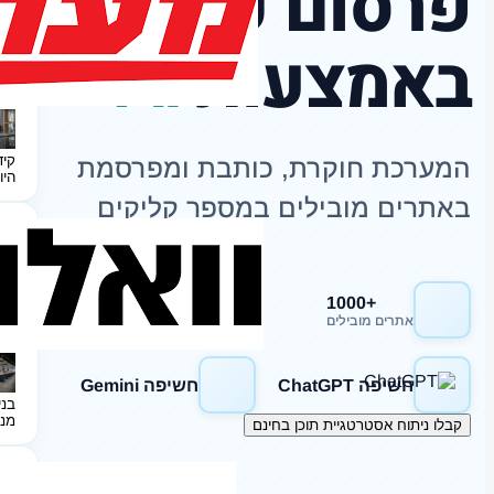
פרסום כתבות
באמצעות
AI
קיד
המערכת חוקרת, כותבת ומפרסמת
היו
באתרים מובילים במספר קליקים
+1000
חשיפה Google
אתרים מובילים
חשיפה ChatGPT
חשיפה Gemini
בני
מנ
קבלו ניתוח אסטרטגיית תוכן בחינם