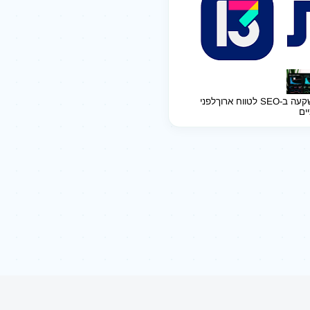
ב-SEO לטווח ארוך
לפני
יים