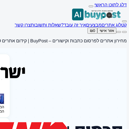
דלג לתוכן הראשי
קטלוג אתרים
מבצעים
איך זה עובד?
שאלות ותשובות
צרו קשר
אזור אישי
₪0
מחירון אתרים לפרסום כתבות וקישורים – BuyPost | קידום אתרים SEO
המ
המ