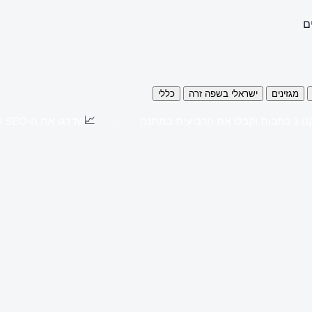
ם
מגזינים
ישראלי בשפה זרה
כללי
📈
כתבות וקבלו את הרביעית במתנה
שדרגו את ה-SEO שלכם עם כתבות יח"צ באתרים מובילים