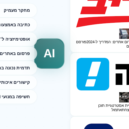
מחקר מעמיק
כתיבה באמצעות I
אופטימיזציה ל־SEO
ום אתרים: המדריך ל-2024
פורסם
ם
AI
פרסום באתרים 
תדמית נכונה ב
קישורים איכותי
חשיפה במנועי AI
ית אסטרטגיית תוכן
צחת
אתמול