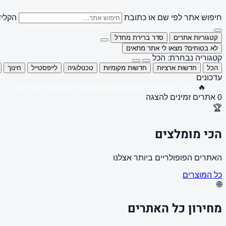
חיפוש אתר לפי שם או כתובת
הקליד
קטגוריות אתרים
סדר ברירת מחדל
לא בטוחים? מצאו לי אתר מתאים
קטגוריה נבחרת: הכל
הכל
חדשות ארציות
חדשות מקומיות
טכנולוגיה
לייפסטייל
חינוך
עדכונים
🔥
מבצע השבוע: 20% הנחה על כל אתרי החדשות הארציים!
0 אתרים זמינים להצגה
🏆
הכי מומלצים
האתרים הפופולריים ביותר אצלנו
כל המוצרים
🌐
מחירון כל האתרים