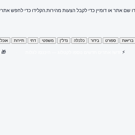
ו שם אתר או דומיין כדי לקבל הצעות מהירות.
הקלידו כדי לחפש אתרי
בריאות
ספורט
בידור
כלכלה
נדל"ן
משפטי
דתי
תיירות
אוכל
🎁
⚡
חדש! אתרים חדשים נוספו לקטלוג — היכנסו לגלות
קנו 3 