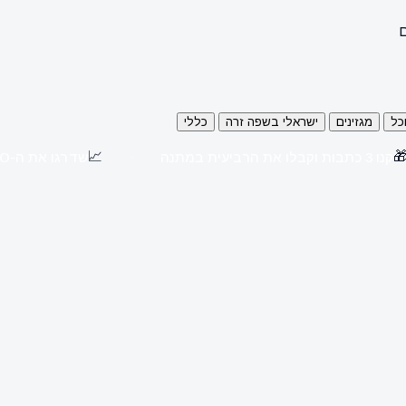
ה
כללי
ישראלי בשפה זרה
מגזינים
או
📈

שדרגו את ה-SEO שלכם עם כתבות יח"צ באתרים מובילים
קנו 3 כתבות וקבלו את הרביעית במתנה