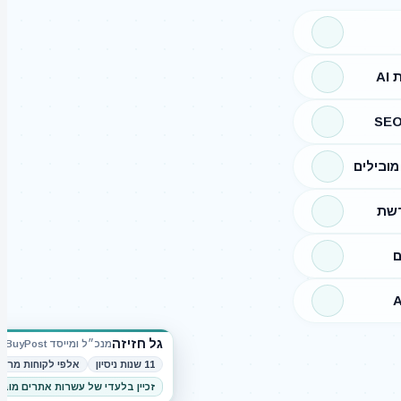
A
ובילים
רשת
ם
גל חזיזה
מנכ״ל ומייסד BuyPost
11 שנות ניסיון
אלפי לקוחות מרוצ
זכיין בלעדי של עשרות אתרים מוב