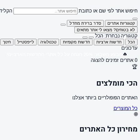
חיפוש אתר לפי שם או כתובת
הקלידו
קטגוריות אתרים
סדר ברירת מחדל
לא בטוחים? מצאו לי אתר מתאים
קטגוריה נבחרת: הכל
הכל
חדשות ארציות
חדשות מקומיות
טכנולוגיה
לייפסטייל
חינוך
עדכונים
🔥
מבצע השבוע: 20% הנחה על כל אתרי החדשות הארציים!
0 אתרים זמינים להצגה
🏆
הכי מומלצים
האתרים הפופולריים ביותר אצלנו
כל המוצרים
🌐
מחירון כל האתרים