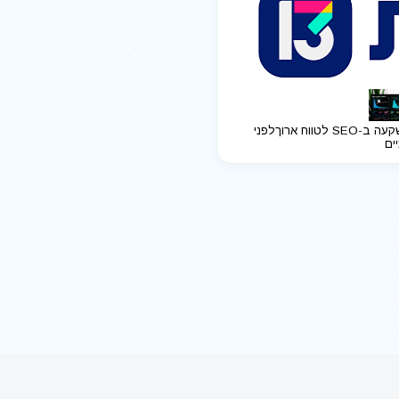
ב-SEO לטווח ארוך
לפני
יים