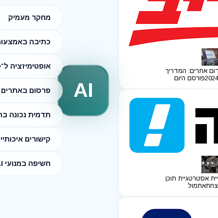
מחקר מעמיק
כתיבה באמצעות I
אופטימיזציה ל־SEO
ום אתרים: המדריך
פורסם היום
AI
פרסום באתרים מ
תדמית נכונה ב
קישורים איכותיי
חשיפה במנועי AI
ית אסטרטגיית תוכן
צחת
אתמול