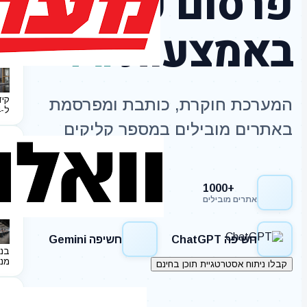
פרסום כתבות
באמצעות
AI
קיד
המערכת חוקרת, כותבת ומפרסמת
ל-2024
באתרים מובילים במספר קליקים
+1000
חשיפה Google
אתרים מובילים
חשיפה ChatGPT
חשיפה Gemini
בני
מנ
קבלו ניתוח אסטרטגיית תוכן בחינם