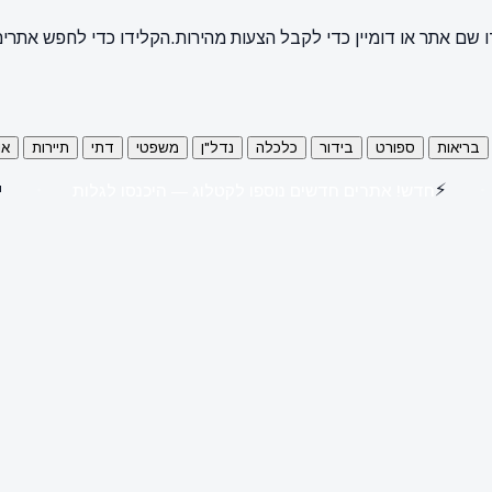
קלידו כדי לחפש אתרים
הקלידו שם אתר או דומיין כדי לקבל הצעות מ
כל
תיירות
דתי
משפטי
נדל"ן
כלכלה
בידור
ספורט
בריאות

⚡
חדש! אתרים חדשים נוספו לקטלוג — היכנסו לגלות