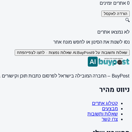
0 אתרים זמינים
הורדה לאקסל
🔍
לא נמצאו אתרים
נסו לשנות את הסינון או לחפש מונח אחר
שאלות ותשובות על AI.BuyPost
9 שאלות נפוצות · לחצו לצפייה
פתח
BuyPost – החברה המובילה בישראל לפרסום כתבות תוכן וקישורים באתרי חדשות ותוכן מובילים. מחירון מעודכן, כתיבת AI מתקדמת, קידום אתרים SEO מקצועי. 11 שנות ניסיון ואלפי לקוחות מרוצים.
ניווט מהיר
קטלוג אתרים
מבצעים
שאלות ותשובות
צרו קשר