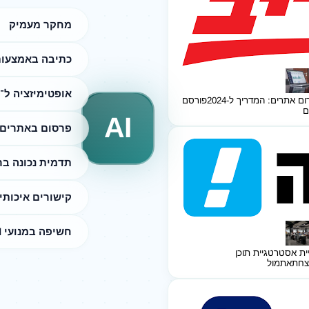
מחקר מעמיק
כתיבה באמצעות I
אופטימיזציה ל־SEO
ום אתרים: המדריך ל-2024
פורסם
ם
AI
פרסום באתרים 
תדמית נכונה ב
קישורים איכותי
חשיפה במנועי AI
ית אסטרטגיית תוכן
צחת
אתמול