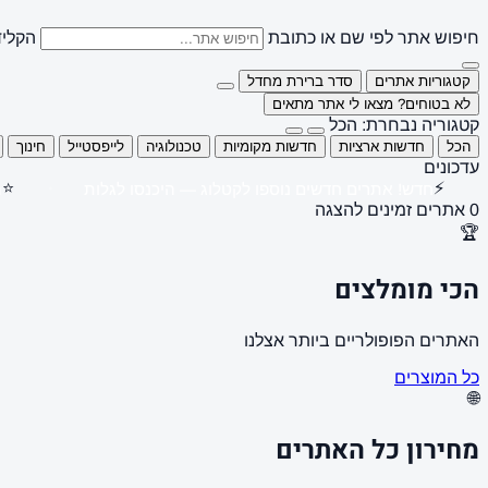
חיפוש אתר לפי שם או כתובת
הקליד
קטגוריות אתרים
סדר ברירת מחדל
לא בטוחים? מצאו לי אתר מתאים
קטגוריה נבחרת: הכל
הכל
חדשות ארציות
חדשות מקומיות
טכנולוגיה
לייפסטייל
חינוך
עדכונים
⭐
⚡
חדש! אתרים חדשים נוספו לקטלוג — היכנסו לגלות
ה
0 אתרים זמינים להצגה
🏆
הכי מומלצים
האתרים הפופולריים ביותר אצלנו
כל המוצרים
🌐
מחירון כל האתרים