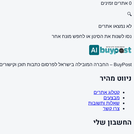
0 אתרים זמינים
🔍
לא נמצאו אתרים
נסו לשנות את הסינון או לחפש מונח אחר
BuyPost – החברה המובילה בישראל לפרסום כתבות תוכן וקישורים באתרי חדשות ותוכן מובילים. מחירון מעודכן, כתיבת AI מתקדמת, קידום אתרים SEO מקצועי. 11 שנות ניסיון ואלפי לקוחות מרוצים.
ניווט מהיר
קטלוג אתרים
מבצעים
שאלות ותשובות
צרו קשר
החשבון שלי