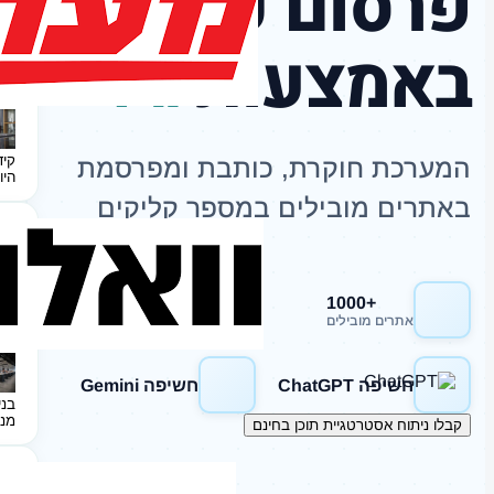
פרסום כתבות
באמצעות
AI
קיד
המערכת חוקרת, כותבת ומפרסמת
היו
באתרים מובילים במספר קליקים
+1000
חשיפה Google
אתרים מובילים
חשיפה ChatGPT
חשיפה Gemini
בני
מנ
קבלו ניתוח אסטרטגיית תוכן בחינם