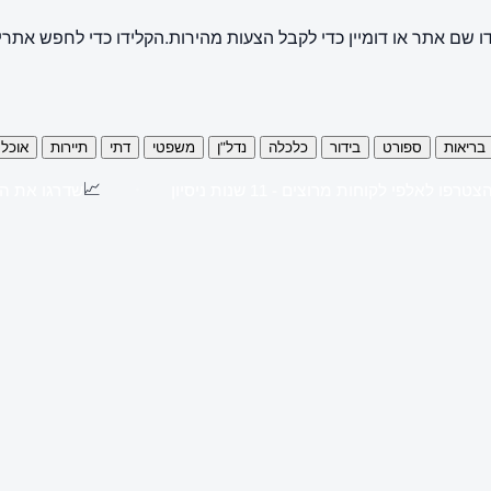
ו שם אתר או דומיין כדי לקבל הצעות מהירות.
הקלידו כדי לחפש אתרי
בריאות
ספורט
בידור
כלכלה
נדל"ן
משפטי
דתי
תיירות
אוכל
📈
צטרפו לאלפי לקוחות מרוצים - 11 שנות ניסיון
שדרגו את ה