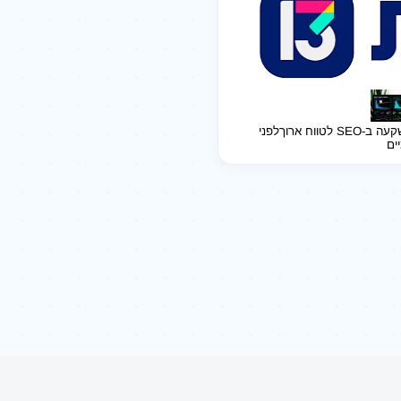
ב-SEO לטווח ארוך
לפני
יים