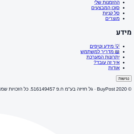
ההזמנות שלי
סוכן המבצעים
סל קניות
מוצרים
מידע
💡 מידע וטיפים
📖 מדריך למשתמש
יתרונות המערכת
איך זה עובד?
אודות
נגישות
© 2020 BuyPost · גל חזיזה בע"מ ח.פ 516149457. כל הזכויות שמורות.