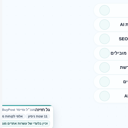
A
מובילים
רשת
ים
גל חזיזה
מנכ״ל ומייסד BuyPost
11 שנות ניסיון
אלפי לקוחות מרו
זכיין בלעדי של עשרות אתרים מובי