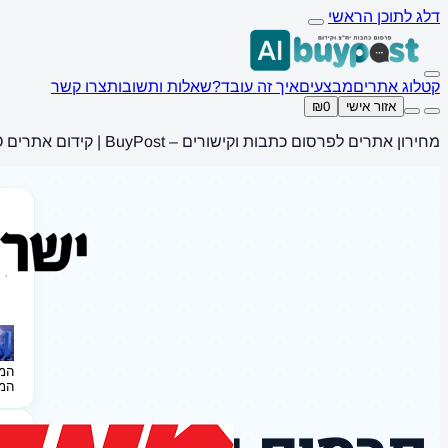
דלג לתוכן הראשי
קטלוג אתרים
מבצעים
איך זה עובד?
שאלות ותשובות
צרו קשר
אזור אישי
₪0
מחירון אתרים לפרסום כתבות וקישורים – BuyPost | קידום אתרים SEO
המ
המ