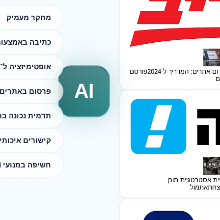
מחקר מעמיק
כתיבה באמצעות I
אופטימיזציה ל־SEO
ום אתרים: המדריך ל-2024
פורסם
ם
AI
פרסום באתרים 
תדמית נכונה ב
קישורים איכותי
חשיפה במנועי AI
ית אסטרטגיית תוכן
צחת
אתמול