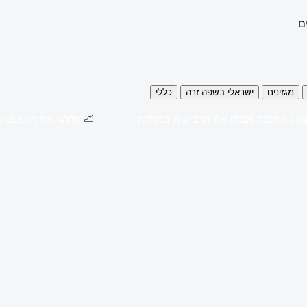
ם
מגזינים
ישראלי בשפה זרה
כללי
📈
כתבות וקבלו את הרביעית במתנה
שדרגו את ה-SEO שלכם עם כתבות יח"צ באתרים מובילים