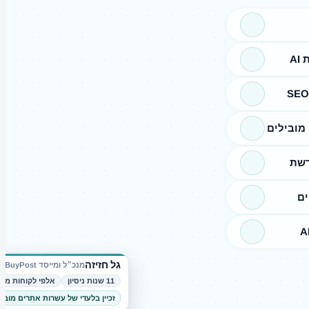
A
מובילים
רשת
ים
גל חזיזה
מנכ״ל ומייסד BuyPost
11 שנות ניסיון
אלפי לקוחות מרו
זכיין בלעדי של עשרות אתרים מובי