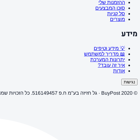
ההזמנות שלי
סוכן המבצעים
סל קניות
מוצרים
מידע
💡 מידע וטיפים
📖 מדריך למשתמש
יתרונות המערכת
איך זה עובד?
אודות
נגישות
© 2020 BuyPost · גל חזיזה בע"מ ח.פ 516149457. כל הזכויות שמורות.