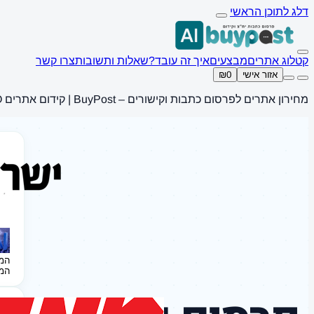
דלג לתוכן הראשי
קטלוג אתרים
מבצעים
איך זה עובד?
שאלות ותשובות
צרו קשר
אזור אישי
₪0
מחירון אתרים לפרסום כתבות וקישורים – BuyPost | קידום אתרים SEO
המ
המ