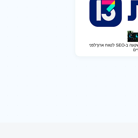
ב-SEO לטווח ארוך
לפני
יים