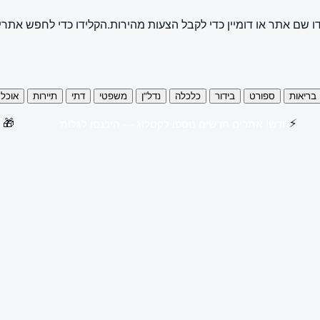
ו שם אתר או דומיין כדי לקבל הצעות מהירות.
הקלידו כדי לחפש אתרי
בריאות
ספורט
בידור
כלכלה
נדל"ן
משפטי
דתי
תיירות
אוכל
🎁
⚡
חדש! אתרים חדשים נוספו לקטלוג — היכנסו לגלות
קנו 3 