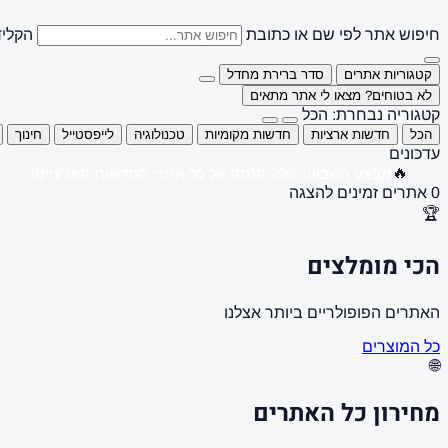
חיפוש אתר לפי שם או כתובת
הקליד
קטגוריות אתרים
סדר ברירת מחדל
לא בטוחים? מצאו לי אתר מתאים
קטגוריה נבחרת: הכל
הכל
חדשות ארציות
חדשות מקומיות
טכנולוגיה
לייפסטייל
חינוך
עדכונים
🔥
מבצע השבוע: 20% הנחה על כל אתרי החדשות הארציים!
0 אתרים זמינים להצגה
🏆
הכי מומלצים
האתרים הפופולריים ביותר אצלנו
כל המוצרים
🌐
מחירון כל האתרים