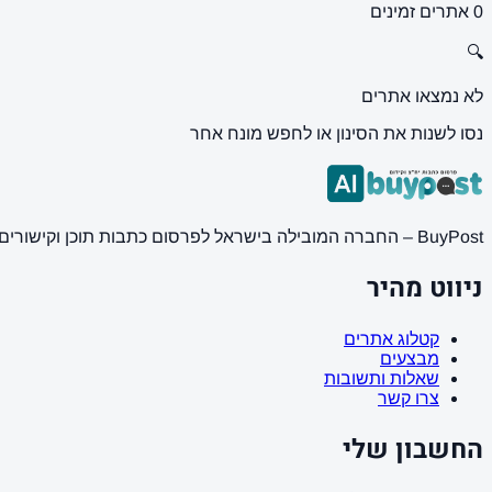
0 אתרים זמינים
🔍
לא נמצאו אתרים
נסו לשנות את הסינון או לחפש מונח אחר
BuyPost – החברה המובילה בישראל לפרסום כתבות תוכן וקישורים באתרי חדשות ותוכן מובילים. מחירון מעודכן, כתיבת AI מתקדמת, קידום אתרים SEO מקצועי. 11 שנות ניסיון ואלפי לקוחות מרוצים.
ניווט מהיר
קטלוג אתרים
מבצעים
שאלות ותשובות
צרו קשר
החשבון שלי