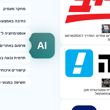
מחקר מעמיק
כתיבה באמצעות I
אופטימיזציה ל־SEO
ום אתרים: המדריך ל-2024
פורסם
ם
AI
פרסום באתרים 
תדמית נכונה ב
קישורים איכותי
חשיפה במנועי AI
ית אסטרטגיית תוכן
צחת
אתמול