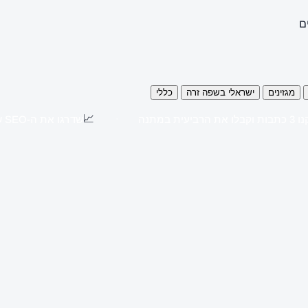
ם
מגזינים
ישראלי בשפה זרה
כללי
📈
כתבות וקבלו את הרביעית במתנה
שדרגו את ה-SEO שלכם עם כתבות יח"צ באתרים מובילים