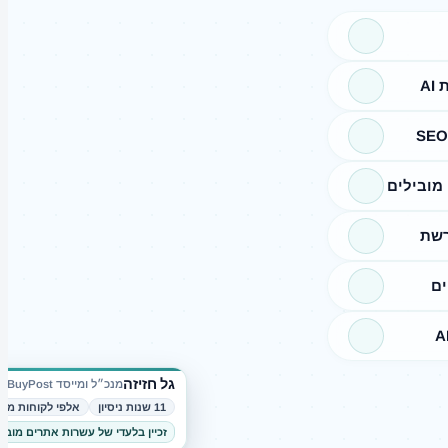
A
מובילים
רשת
ים
גל חזיזה
מנכ״ל ומייסד BuyPost
11 שנות ניסיון
אלפי לקוחות מרו
זכיין בלעדי של עשרות אתרים מובי