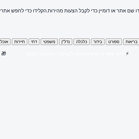
ו שם אתר או דומיין כדי לקבל הצעות מהירות.
הקלידו כדי לחפש אתרי
בריאות
ספורט
בידור
כלכלה
נדל"ן
משפטי
דתי
תיירות
אוכל
🎁
⚡
חדש! אתרים חדשים נוספו לקטלוג — היכנסו לגלות
קנו 3 