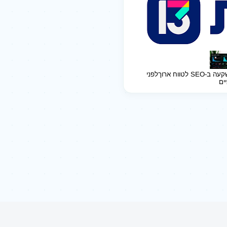
ב-SEO לטווח ארוך
לפני
יים