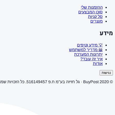
ההזמנות שלי
סוכן המבצעים
סל קניות
מוצרים
מידע
💡 מידע וטיפים
📖 מדריך למשתמש
יתרונות המערכת
איך זה עובד?
אודות
נגישות
© 2020 BuyPost · גל חזיזה בע"מ ח.פ 516149457. כל הזכויות שמורות.