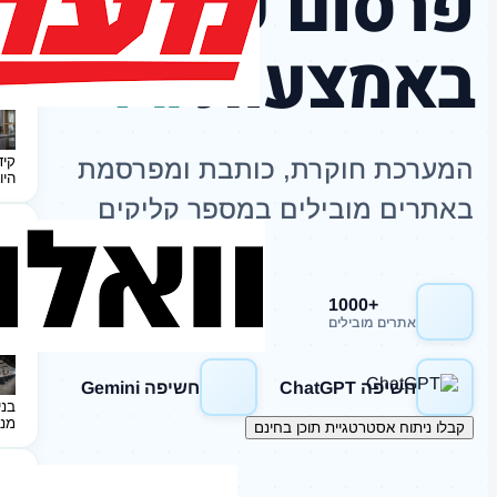
פרסום כתבות
באמצעות
AI
קיד
המערכת חוקרת, כותבת ומפרסמת
היו
באתרים מובילים במספר קליקים
+1000
חשיפה Google
אתרים מובילים
חשיפה ChatGPT
חשיפה Gemini
בני
מנ
קבלו ניתוח אסטרטגיית תוכן בחינם