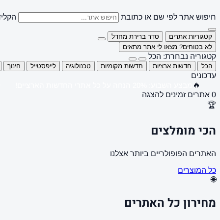
חיפוש אתר לפי שם או כתובת
הקליד
קטגוריות אתרים
סדר ברירת מחדל
לא בטוחים? מצאו לי אתר מתאים
קטגוריה נבחרת: הכל
הכל
חדשות ארציות
חדשות מקומיות
טכנולוגיה
לייפסטייל
חינוך
עדכונים
🔥
מבצע השבוע: 20% הנחה על כל אתרי החדשות הארציים!
0 אתרים זמינים להצגה
🏆
הכי מומלצים
האתרים הפופולריים ביותר אצלנו
כל המוצרים
🌐
מחירון כל האתרים