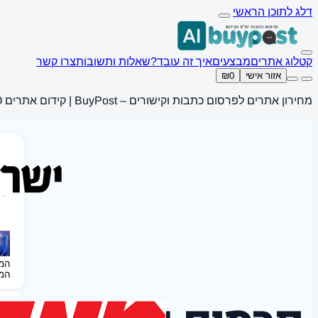
דלג לתוכן הראשי
קטלוג אתרים
מבצעים
איך זה עובד?
שאלות ותשובות
צרו קשר
אזור אישי
₪0
מחירון אתרים לפרסום כתבות וקישורים – BuyPost | קידום אתרים SEO
המ
המ