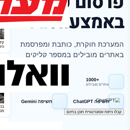
פרסום כתבות
באמצעות
AI
קיד
המערכת חוקרת, כותבת ומפרסמת
היו
באתרים מובילים במספר קליקים
+1000
חשיפה Google
אתרים מובילים
חשיפה ChatGPT
חשיפה Gemini
בני
מנ
קבלו ניתוח אסטרטגיית תוכן בחינם