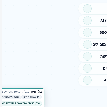
A
מובילים
רשת
ים
גל חזיזה
מנכ״ל ומייסד BuyPost
11 שנות ניסיון
אלפי לקוחות מרו
זכיין בלעדי של עשרות אתרים מובי