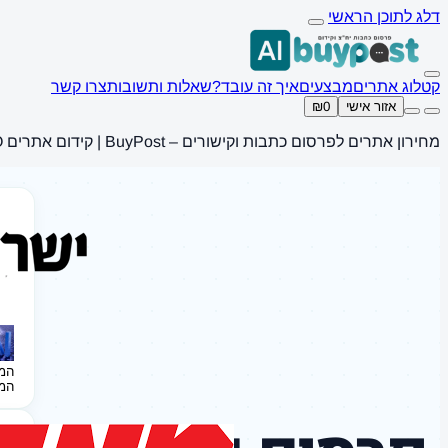
דלג לתוכן הראשי
קטלוג אתרים
מבצעים
איך זה עובד?
שאלות ותשובות
צרו קשר
אזור אישי
₪0
מחירון אתרים לפרסום כתבות וקישורים – BuyPost | קידום אתרים SEO
המ
המ