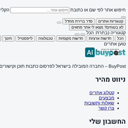
חיפוש אתר לפי שם או כתובת
הקליד
קטגוריות אתרים
סדר ברירת מחדל
לא בטוחים? מצאו לי אתר מתאים
קטגוריה נבחרת: הכל
הכל
חדשות ארציות
חדשות מקומיות
טכנולוגיה
לייפסטייל
חינוך
טוען אתרים
BuyPost – החברה המובילה בישראל לפרסום כתבות תוכן וקישורים באתרי חדשות ותוכן מובילים. מחירון מעודכן, כתיבת AI מתקדמת, קידום אתרים SEO מקצועי. 11 שנות ניסיון ואלפי לקוחות מרוצים.
ניווט מהיר
קטלוג אתרים
מבצעים
שאלות ותשובות
צרו קשר
החשבון שלי