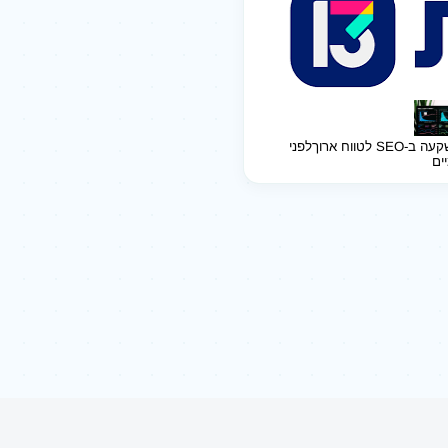
ב-SEO לטווח ארוך
לפני
יים