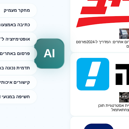
מחקר מעמיק
כתיבה באמצעות I
אופטימיזציה ל־SEO
ום אתרים: המדריך ל-2024
פורסם
ם
AI
פרסום באתרים 
תדמית נכונה ב
קישורים איכותי
חשיפה במנועי AI
ית אסטרטגיית תוכן
צחת
אתמול