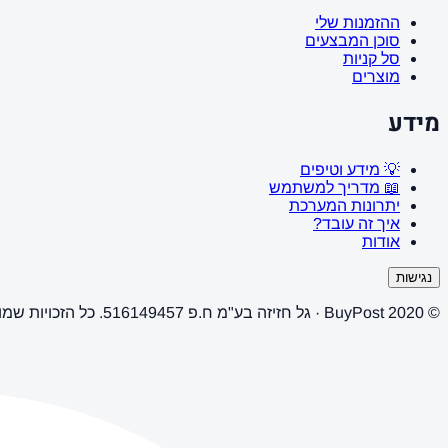
ההזמנות שלי
סוכן המבצעים
סל קניות
מוצרים
מידע
💡 מידע וטיפים
📖 מדריך למשתמש
יתרונות המערכת
איך זה עובד?
אודות
נגישות
© 2020 BuyPost · גל חזיזה בע"מ ח.פ 516149457. כל הזכויות שמורות.