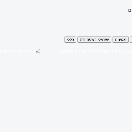
ם
מגזינים
ישראלי בשפה זרה
כללי
📈
כתבות וקבלו את הרביעית במתנה
שדרגו את ה-SEO שלכם עם כתבות יח"צ באתרים מובילים