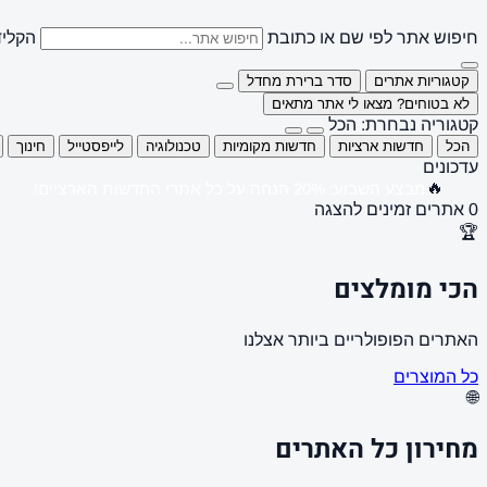
חיפוש אתר לפי שם או כתובת
הקליד
קטגוריות אתרים
סדר ברירת מחדל
לא בטוחים? מצאו לי אתר מתאים
קטגוריה נבחרת: הכל
הכל
חדשות ארציות
חדשות מקומיות
טכנולוגיה
לייפסטייל
חינוך
עדכונים
🔥
מבצע השבוע: 20% הנחה על כל אתרי החדשות הארציים!
0 אתרים זמינים להצגה
🏆
הכי מומלצים
האתרים הפופולריים ביותר אצלנו
כל המוצרים
🌐
מחירון כל האתרים