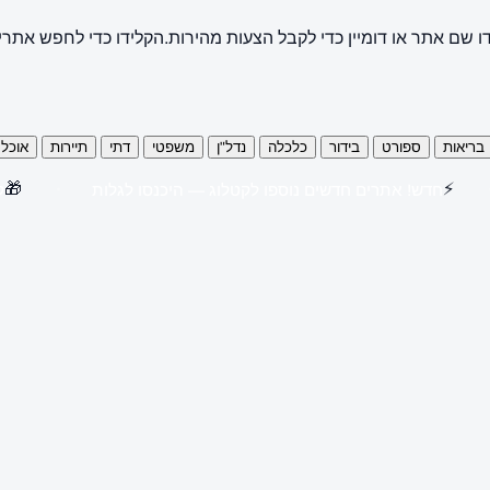
ו שם אתר או דומיין כדי לקבל הצעות מהירות.
הקלידו כדי לחפש אתרי
בריאות
ספורט
בידור
כלכלה
נדל"ן
משפטי
דתי
תיירות
אוכל
🎁
⚡
חדש! אתרים חדשים נוספו לקטלוג — היכנסו לגלות
קנו 3 