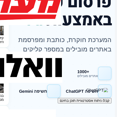
פרסום כתבות
באמצעות
AI
קיד
המערכת חוקרת, כותבת ומפרסמת
היו
באתרים מובילים במספר קליקים
+1000
חשיפה Google
אתרים מובילים
חשיפה ChatGPT
חשיפה Gemini
בני
מנ
קבלו ניתוח אסטרטגיית תוכן בחינם