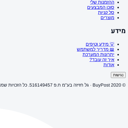
ההזמנות שלי
סוכן המבצעים
סל קניות
מוצרים
מידע
💡 מידע וטיפים
📖 מדריך למשתמש
יתרונות המערכת
איך זה עובד?
אודות
נגישות
© 2020 BuyPost · גל חזיזה בע"מ ח.פ 516149457. כל הזכויות שמורות.