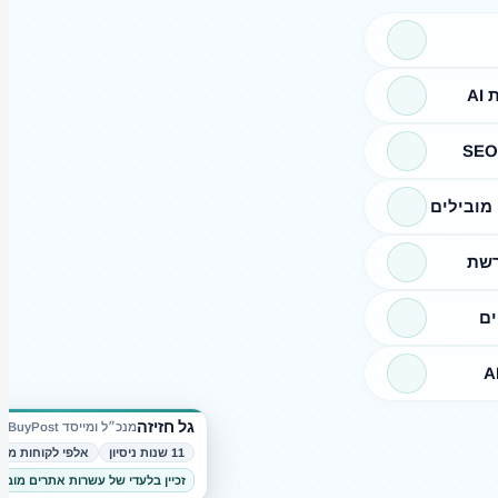
A
מובילים
רשת
ים
גל חזיזה
מנכ״ל ומייסד BuyPost
11 שנות ניסיון
אלפי לקוחות מרו
זכיין בלעדי של עשרות אתרים מובי