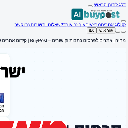
דלג לתוכן הראשי
קטלוג אתרים
מבצעים
איך זה עובד?
שאלות ותשובות
צרו קשר
אזור אישי
₪0
מחירון אתרים לפרסום כתבות וקישורים – BuyPost | קידום אתרים SEO
המ
המ