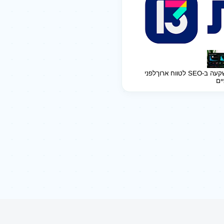
ב-SEO לטווח ארוך
לפני
יים