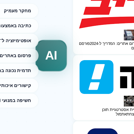
מחקר מעמיק
כתיבה באמצעות I
אופטימיזציה ל־SEO
ום אתרים: המדריך ל-2024
פורסם
ם
AI
פרסום באתרים 
תדמית נכונה ב
קישורים איכותי
חשיפה במנועי AI
ית אסטרטגיית תוכן
צחת
אתמול