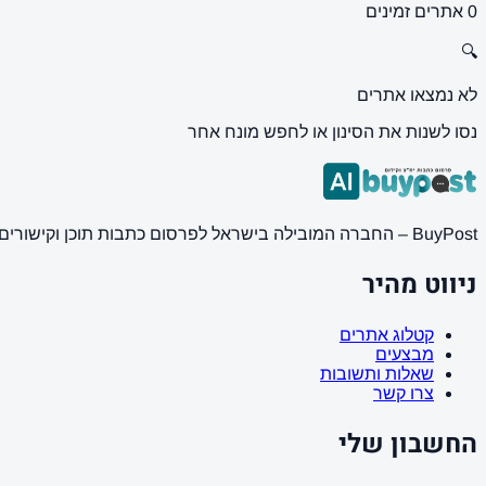
0 אתרים זמינים
🔍
לא נמצאו אתרים
נסו לשנות את הסינון או לחפש מונח אחר
BuyPost – החברה המובילה בישראל לפרסום כתבות תוכן וקישורים באתרי חדשות ותוכן מובילים. מחירון מעודכן, כתיבת AI מתקדמת, קידום אתרים SEO מקצועי. 11 שנות ניסיון ואלפי לקוחות מרוצים.
ניווט מהיר
קטלוג אתרים
מבצעים
שאלות ותשובות
צרו קשר
החשבון שלי