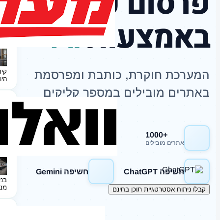
פרסום כתבות
באמצעות
AI
קיד
המערכת חוקרת, כותבת ומפרסמת
היו
באתרים מובילים במספר קליקים
+1000
חשיפה Google
אתרים מובילים
חשיפה ChatGPT
חשיפה Gemini
בני
מנ
קבלו ניתוח אסטרטגיית תוכן בחינם