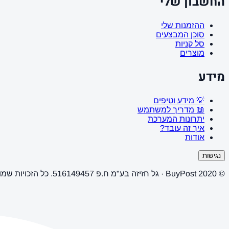
החשבון שלי
ההזמנות שלי
סוכן המבצעים
סל קניות
מוצרים
מידע
💡 מידע וטיפים
📖 מדריך למשתמש
יתרונות המערכת
איך זה עובד?
אודות
נגישות
© 2020 BuyPost · גל חזיזה בע"מ ח.פ 516149457. כל הזכויות שמורות.