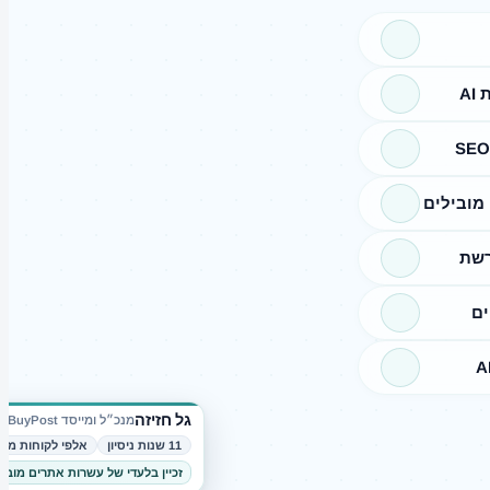
A
מובילים
רשת
ים
גל חזיזה
מנכ״ל ומייסד BuyPost
11 שנות ניסיון
אלפי לקוחות מרו
זכיין בלעדי של עשרות אתרים מובי