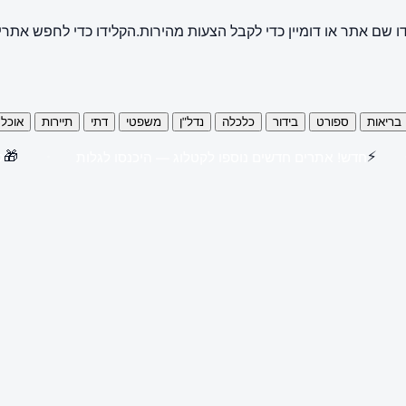
ו שם אתר או דומיין כדי לקבל הצעות מהירות.
הקלידו כדי לחפש אתרי
בריאות
ספורט
בידור
כלכלה
נדל"ן
משפטי
דתי
תיירות
אוכל
🎁
⚡
חדש! אתרים חדשים נוספו לקטלוג — היכנסו לגלות
קנו 3 