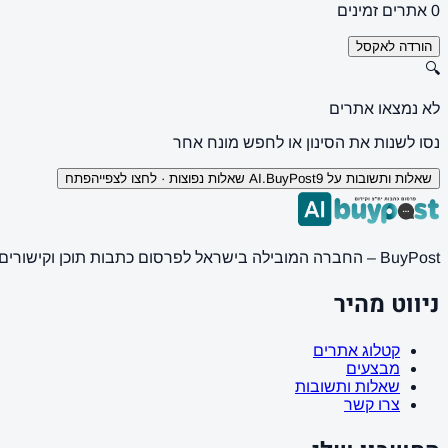
0 אתרים זמינים
הורדה לאקסל
🔍
לא נמצאו אתרים
נסו לשנות את הסינון או לחפש מונח אחר
שאלות ותשובות על AI.BuyPost
9 שאלות נפוצות · לחצו לצפייה
פתח
BuyPost – החברה המובילה בישראל לפרסום כתבות תוכן וקישורים באתרי חדשות ותוכן מובילים. מחירון מעודכן, כתיבת AI מתקדמת, קידום אתרים SEO מקצועי. 11 שנות ניסיון ואלפי לקוחות מרוצים.
ניווט מהיר
קטלוג אתרים
מבצעים
שאלות ותשובות
צרו קשר