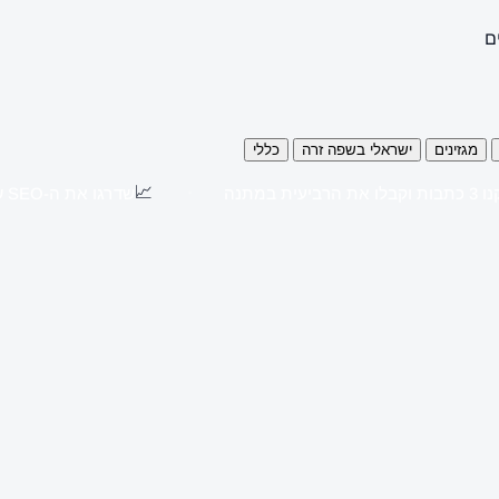
ם
מגזינים
ישראלי בשפה זרה
כללי
📈
כתבות וקבלו את הרביעית במתנה
שדרגו את ה-SEO שלכם עם כתבות יח"צ באתרים מובילים