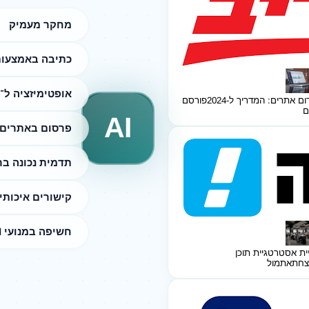
מחקר מעמיק
כתיבה באמצעות I
אופטימיזציה ל־SEO
ום אתרים: המדריך ל-2024
פורסם
ם
AI
פרסום באתרים 
תדמית נכונה ב
קישורים איכותי
חשיפה במנועי AI
ית אסטרטגיית תוכן
צחת
אתמול