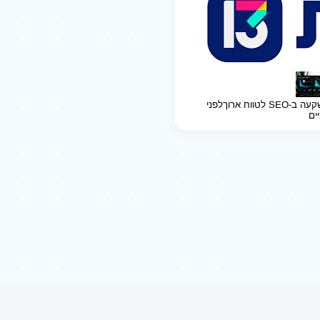
ב-SEO לטווח ארוך
לפני
יים