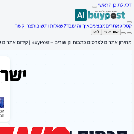
דלג לתוכן הראשי
קטלוג אתרים
מבצעים
איך זה עובד?
שאלות ותשובות
צרו קשר
אזור אישי
₪0
מחירון אתרים לפרסום כתבות וקישורים – BuyPost | קידום אתרים SEO
המ
המ