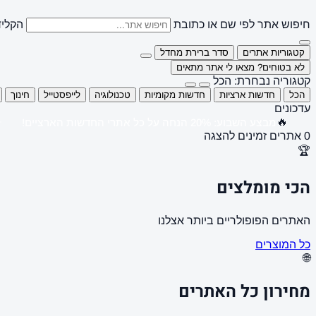
חיפוש אתר לפי שם או כתובת
הקליד
קטגוריות אתרים
סדר ברירת מחדל
לא בטוחים? מצאו לי אתר מתאים
קטגוריה נבחרת: הכל
הכל
חדשות ארציות
חדשות מקומיות
טכנולוגיה
לייפסטייל
חינוך
עדכונים
🔥
מבצע השבוע: 20% הנחה על כל אתרי החדשות הארציים!
0 אתרים זמינים להצגה
🏆
הכי מומלצים
האתרים הפופולריים ביותר אצלנו
כל המוצרים
🌐
מחירון כל האתרים