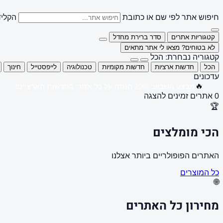
חיפוש אתר לפי שם או כתובת
הקליד
קטגוריות אתרים
סדר ברירת מחדל
לא בטוחים? מצאו לי אתר מתאים
קטגוריה נבחרת: הכל
הכל
חדשות ארציות
חדשות מקומיות
טכנולוגיה
לייפסטייל
חינוך
עדכונים
🔥
מבצע השבוע: 20% הנחה על כל אתרי החדשות הארציים!
0 אתרים זמינים להצגה
🏆
הכי מומלצים
האתרים הפופולריים ביותר אצלנו
כל המוצרים
🌐
מחירון כל האתרים