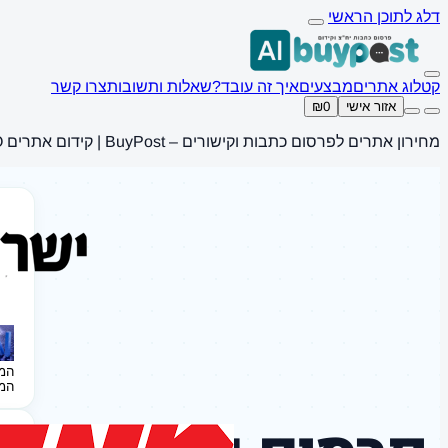
דלג לתוכן הראשי
קטלוג אתרים
מבצעים
איך זה עובד?
שאלות ותשובות
צרו קשר
אזור אישי
₪0
מחירון אתרים לפרסום כתבות וקישורים – BuyPost | קידום אתרים SEO
המ
המ