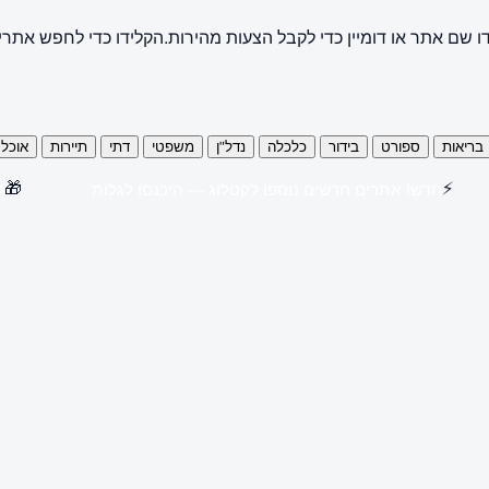
ו שם אתר או דומיין כדי לקבל הצעות מהירות.
הקלידו כדי לחפש אתרי
בריאות
ספורט
בידור
כלכלה
נדל"ן
משפטי
דתי
תיירות
אוכל
🎁
⚡
חדש! אתרים חדשים נוספו לקטלוג — היכנסו לגלות
קנו 3 