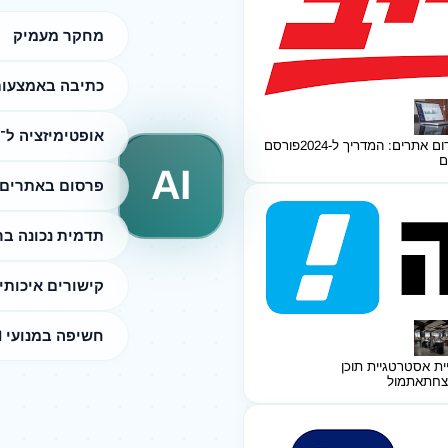
מחקר מעמיק
כתיבה באמצעות I
אופטימיזציה ל־SEO
ום אתרים: המדריך ל-2024
פורסם
ם
AI
פרסום באתרים 
תדמית נכונה ב
קישורים איכותי
חשיפה במנועי AI
ית אסטרטגיית תוכן
צחת
אתמול