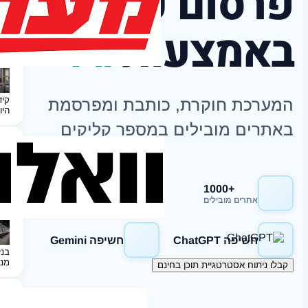
פרסום כתבות
באמצעות
AI
קיד
המערכת חוקרת, כותבת ומפרסמת
היו
באתרים מובילים במספר קליקים
+1000
חשיפה Google
אתרים מובילים
חשיפה ChatGPT
חשיפה Gemini
בני
מנ
קבלו ניתוח אסטרטגיית תוכן בחינם