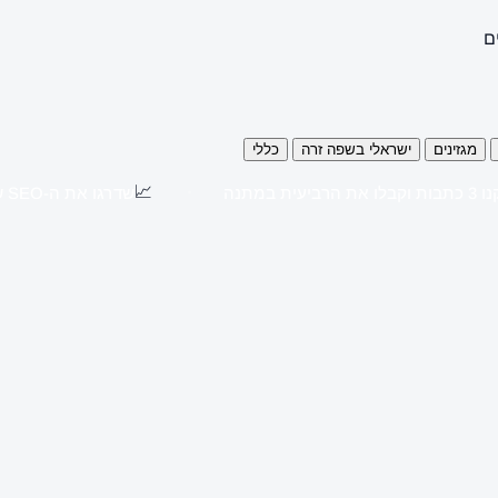
ם
מגזינים
ישראלי בשפה זרה
כללי
📈
כתבות וקבלו את הרביעית במתנה
שדרגו את ה-SEO שלכם עם כתבות יח"צ באתרים מובילים