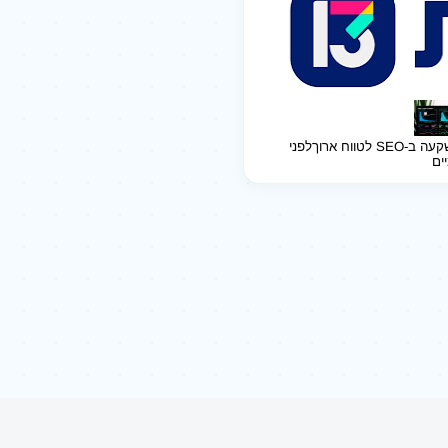
ב-SEO לטווח ארוך
לפני
יים