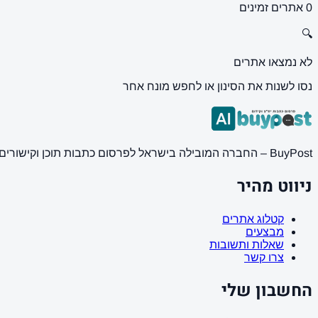
0 אתרים זמינים
🔍
לא נמצאו אתרים
נסו לשנות את הסינון או לחפש מונח אחר
BuyPost – החברה המובילה בישראל לפרסום כתבות תוכן וקישורים באתרי חדשות ותוכן מובילים. מחירון מעודכן, כתיבת AI מתקדמת, קידום אתרים SEO מקצועי. 11 שנות ניסיון ואלפי לקוחות מרוצים.
ניווט מהיר
קטלוג אתרים
מבצעים
שאלות ותשובות
צרו קשר
החשבון שלי