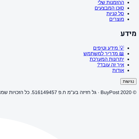
ההזמנות שלי
סוכן המבצעים
סל קניות
מוצרים
מידע
💡 מידע וטיפים
📖 מדריך למשתמש
יתרונות המערכת
איך זה עובד?
אודות
נגישות
© 2020 BuyPost · גל חזיזה בע"מ ח.פ 516149457. כל הזכויות שמורות.