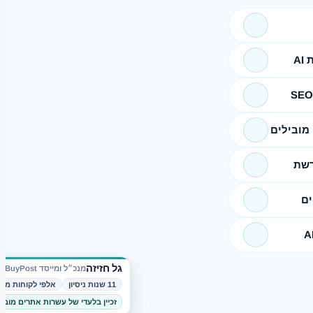
A
מובילים
רשת
ים
גל חזיזה
מנכ״ל ומייסד BuyPost
11 שנות ניסיון
אלפי לקוחות מרו
זכיין בלעדי של עשרות אתרים מובי