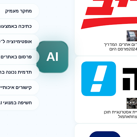
מחקר מעמיק
כתיבה באמצעות I
אופטימיזציה ל־SEO
ום אתרים: המדריך
פורסם היום
AI
פרסום באתרים מ
תדמית נכונה ב
קישורים איכותיי
חשיפה במנועי AI
ית אסטרטגיית תוכן
צחת
אתמול