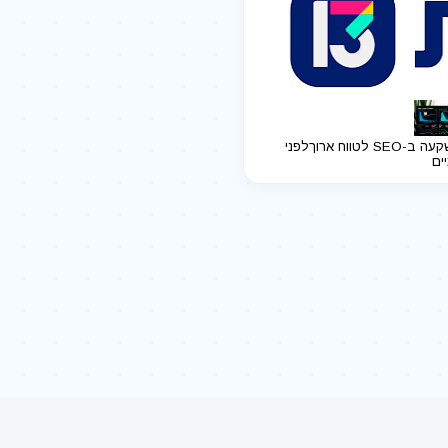
ב-SEO לטווח ארוך
לפני
יים