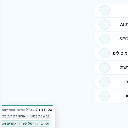
A
ובילים
רשת
ם
גל חזיזה
מנכ״ל ומייסד BuyPost
11 שנות ניסיון
אלפי לקוחות מרוצ
זכיין בלעדי של עשרות אתרים מוב