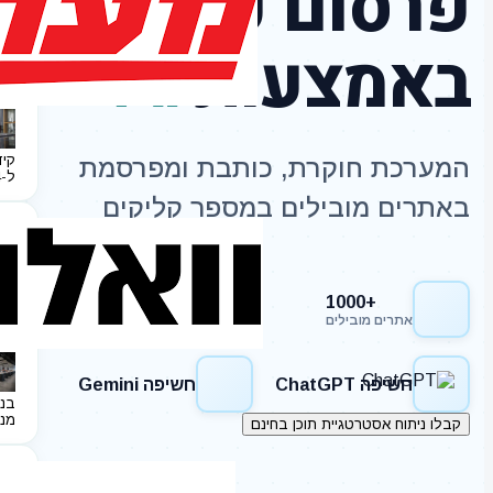
פרסום כתבות
באמצעות
AI
קיד
המערכת חוקרת, כותבת ומפרסמת
ל-2024
באתרים מובילים במספר קליקים
+1000
חשיפה Google
אתרים מובילים
חשיפה ChatGPT
חשיפה Gemini
בני
מנ
קבלו ניתוח אסטרטגיית תוכן בחינם