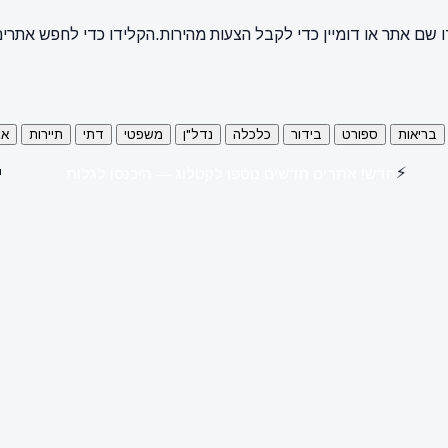
קלידו כדי לחפש אתרים
הקלידו שם אתר או דומיין כדי לקבל הצעות מ
כל
תיירות
דתי
משפטי
נדל"ן
כלכלה
בידור
ספורט
בריאות

⚡
חדש! אתרים חדשים נוספו לקטלוג — היכנסו לגלות