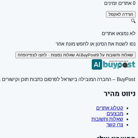
0 אתרים זמינים
הורדה לאקסל
🔍
לא נמצאו אתרים
נסו לשנות את הסינון או לחפש מונח אחר
שאלות ותשובות על AI.BuyPost
9 שאלות נפוצות · לחצו לצפייה
פתח
BuyPost – החברה המובילה בישראל לפרסום כתבות תוכן וקישורים באתרי חדשות ותוכן מובילים. מחירון מעודכן, כתיבת AI מתקדמת, קידום אתרים SEO מקצועי. 11 שנות ניסיון ואלפי לקוחות מרוצים.
ניווט מהיר
קטלוג אתרים
מבצעים
שאלות ותשובות
צרו קשר