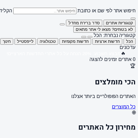
חיפוש אתר לפי שם או כתובת
הקלידו
קטגוריות אתרים
סדר ברירת מחדל
לא בטוחים? מצאו לי אתר מתאים
קטגוריה נבחרת: הכל
הכל
חדשות ארציות
חדשות מקומיות
טכנולוגיה
לייפסטייל
חינוך
עדכונים
🔥
מבצע השבוע: 20% הנחה על כל אתרי החדשות הארציים!
0 אתרים זמינים להצגה
🏆
הכי מומלצים
האתרים הפופולריים ביותר אצלנו
כל המוצרים
🌐
מחירון כל האתרים