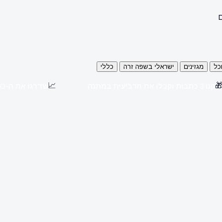
ה
כללי
ישראלי בשפה זרה
מגזינים
או
📈

שדרגו את ה-SEO שלכם עם כתבות יח"צ באתרים מובילים
קנו 3 כתבות וקבלו את הרביעית במתנה