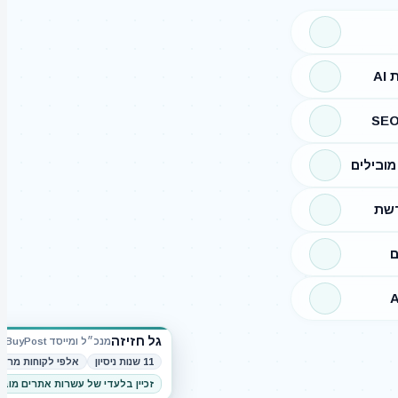
A
ובילים
רשת
ם
גל חזיזה
מנכ״ל ומייסד BuyPost
11 שנות ניסיון
אלפי לקוחות מרוצ
זכיין בלעדי של עשרות אתרים מוב