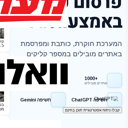
פרסום כתבות
באמצעות
AI
קיד
המערכת חוקרת, כותבת ומפרסמת
ל-2024
באתרים מובילים במספר קליקים
+1000
חשיפה Google
אתרים מובילים
חשיפה ChatGPT
חשיפה Gemini
בני
מנ
קבלו ניתוח אסטרטגיית תוכן בחינם