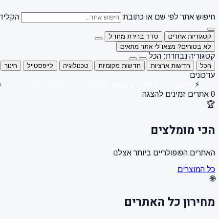
חיפוש אתר לפי שם או כתובת
הקלידו
קטגוריות אתרים
סדר ברירת מחדל
לא בטוחים? מצאו לי אתר מתאים
קטגוריה נבחרת: הכל
הכל
חדשות ארציות
חדשות מקומיות
טכנולוגיה
לייפסטייל
חינוך
עדכונים
⭐
⚡
חדש! אתרים חדשים נוספו לקטלוג — היכנסו לגלות
0 אתרים זמינים להצגה
🏆
הכי מומלצים
האתרים הפופולריים ביותר אצלנו
כל המוצרים
🌐
מחירון כל האתרים