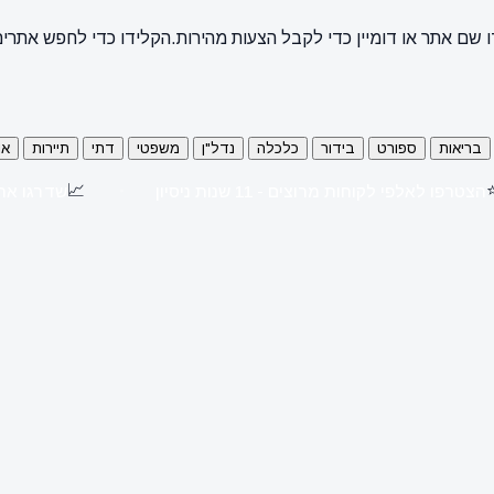
 שם אתר או דומיין כדי לקבל הצעות מהירות.
הקלידו כדי לחפש אתרי
בריאות
ספורט
בידור
כלכלה
נדל"ן
משפטי
דתי
תיירות
או
📈
הצטרפו לאלפי לקוחות מרוצים - 11 שנות ניסיון
שדרגו את