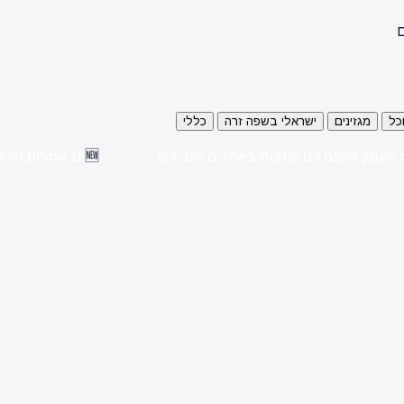
ם
כל
מגזינים
ישראלי בשפה זרה
כללי
🆕
 העסק שלכם עם כתבות באתרים מובילים
15 אתרים חדשים נוספו השבוע לקטלוג!