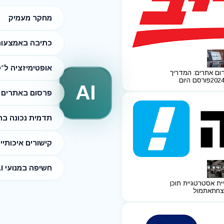
מחקר מעמיק
כתיבה באמצעות I
אופטימיזציה ל־SEO
ום אתרים: המדריך
פורסם היום
AI
פרסום באתרים מ
תדמית נכונה ב
קישורים איכותיי
חשיפה במנועי AI
ית אסטרטגיית תוכן
צחת
אתמול