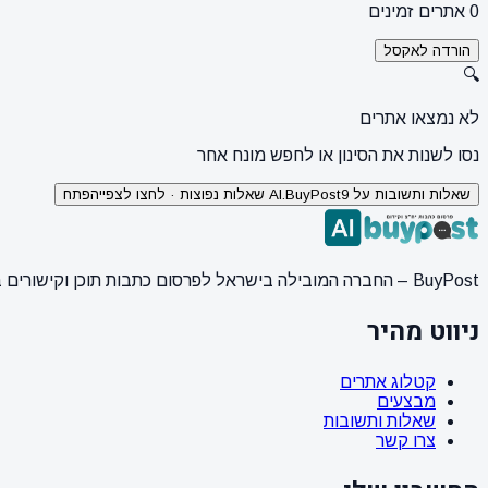
0 אתרים זמינים
הורדה לאקסל
🔍
לא נמצאו אתרים
נסו לשנות את הסינון או לחפש מונח אחר
שאלות ותשובות על AI.BuyPost
9 שאלות נפוצות · לחצו לצפייה
פתח
BuyPost – החברה המובילה בישראל לפרסום כתבות תוכן וקישורים באתרי חדשות ותוכן מובילים. מחירון מעודכן, כתיבת AI מתקדמת, קידום אתרים SEO מקצועי. 11 שנות ניסיון ואלפי לקוחות מרוצים.
ניווט מהיר
קטלוג אתרים
מבצעים
שאלות ותשובות
צרו קשר