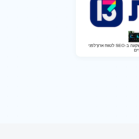
ב-SEO לטווח ארוך
לפני
יים