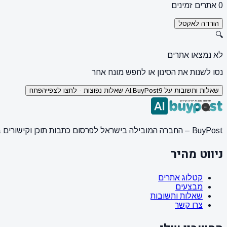
0 אתרים זמינים
הורדה לאקסל
🔍
לא נמצאו אתרים
נסו לשנות את הסינון או לחפש מונח אחר
שאלות ותשובות על AI.BuyPost
9 שאלות נפוצות · לחצו לצפייה
פתח
BuyPost – החברה המובילה בישראל לפרסום כתבות תוכן וקישורים באתרי חדשות ותוכן מובילים. מחירון מעודכן, כתיבת AI מתקדמת, קידום אתרים SEO מקצועי. 11 שנות ניסיון ואלפי לקוחות מרוצים.
ניווט מהיר
קטלוג אתרים
מבצעים
שאלות ותשובות
צרו קשר