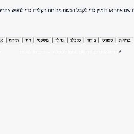
קלידו כדי לחפש אתרים
הקלידו שם אתר או דומיין כדי לקבל הצעות מ
כל
תיירות
דתי
משפטי
נדל"ן
כלכלה
בידור
ספורט
בריאות

⚡
חדש! אתרים חדשים נוספו לקטלוג — היכנסו לגלות