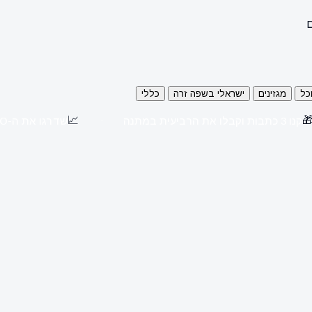
ה
כללי
ישראלי בשפה זרה
מגזינים
או
📈

שדרגו את ה-SEO שלכם עם כתבות יח"צ באתרים מובילים
קנו 3 כתבות וקבלו את הרביעית במתנה