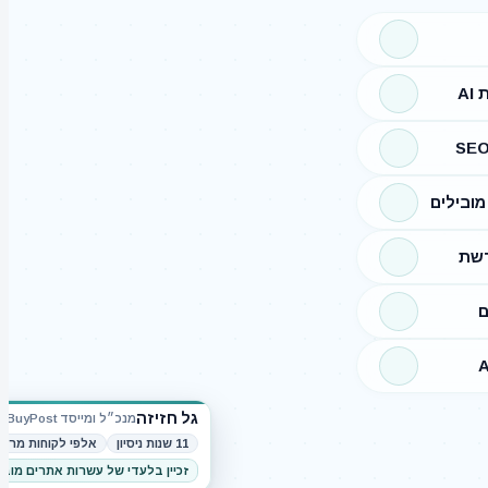
A
ובילים
רשת
ם
גל חזיזה
מנכ״ל ומייסד BuyPost
11 שנות ניסיון
אלפי לקוחות מרוצ
זכיין בלעדי של עשרות אתרים מוב