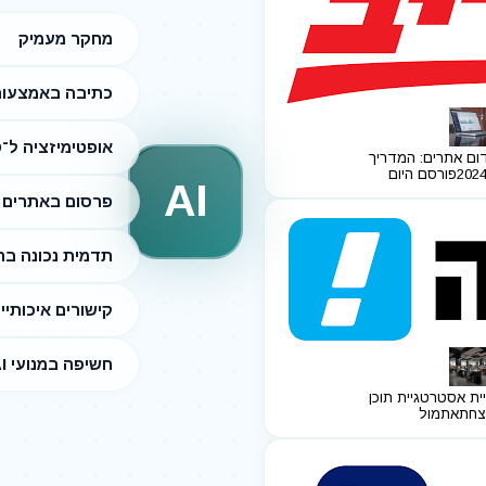
מחקר מעמיק
כתיבה באמצעות I
אופטימיזציה ל־SEO
ום אתרים: המדריך
פורסם היום
AI
פרסום באתרים מ
תדמית נכונה ב
קישורים איכותיי
חשיפה במנועי AI
ית אסטרטגיית תוכן
צחת
אתמול