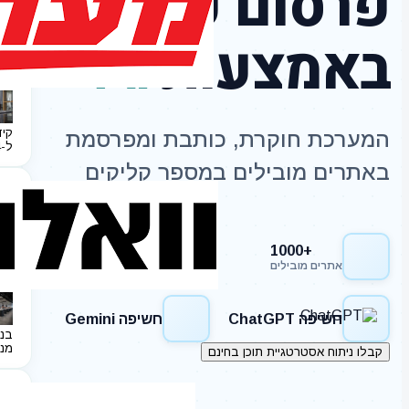
פרסום כתבות
באמצעות
AI
קיד
המערכת חוקרת, כותבת ומפרסמת
ל-2024
באתרים מובילים במספר קליקים
+1000
חשיפה Google
אתרים מובילים
חשיפה ChatGPT
חשיפה Gemini
בני
מנ
קבלו ניתוח אסטרטגיית תוכן בחינם