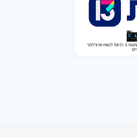
ב-SEO לטווח ארוך
לפני
יים