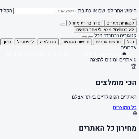
חיפוש אתר לפי שם או כתובת
הקלידו
קטגוריות אתרים
סדר ברירת מחדל
לא בטוחים? מצאו לי אתר מתאים
קטגוריה נבחרת: הכל
הכל
חדשות ארציות
חדשות מקומיות
טכנולוגיה
לייפסטייל
חינוך
עדכונים
🔥
מבצע השבוע: 20% הנחה על כל אתרי החדשות הארציים!
0 אתרים זמינים להצגה
🏆
הכי מומלצים
האתרים הפופולריים ביותר אצלנו
כל המוצרים
🌐
מחירון כל האתרים