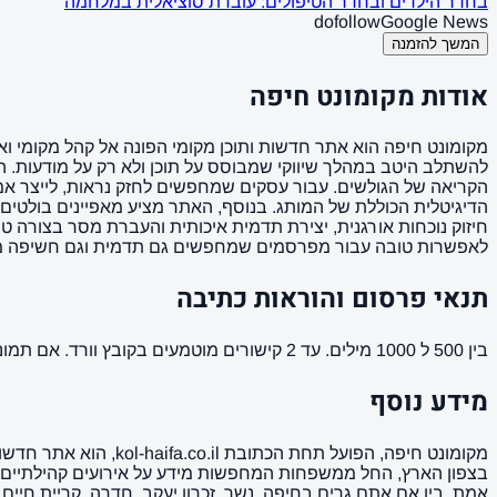
בחדר הילדים ובחדר הטיפולים: עובדת סוציאלית במלחמה
dofollow
Google News
המשך להזמנה
אודות מקומונט חיפה
מקומונט חיפה הוא אתר חדשות ותוכן מקומי הפונה אל קהל מקומי ואיכ
להשתלב היטב במהלך שיווקי שמבוסס על תוכן ולא רק על מודעות. ה
הקריאה של הגולשים. עבור עסקים שמחפשים לחזק נראות, לייצר אמון
לאפשרות טובה עבור מפרסמים שמחפשים גם תדמית וגם חשיפה ממוקדת
תנאי פרסום והוראות כתיבה
בין 500 ל 1000 מילים. עד 2 קישורים מוטמעים בקובץ וורד. אם תמונה ממך תמונה מאושרת לשימוש. הקישורים לא יופיעו בפסקה הראשונה של המאמר ( כותרת המשנה ).
מידע נוסף
מקומונט חיפה, הפועל 
בצפון הארץ, החל ממשפחות המחפשות מידע על אירועים קהילתיים ו
אמת. בין אם אתם גרים בחיפה, נשר, זכרון יעקב, חדרה, קריית חיי