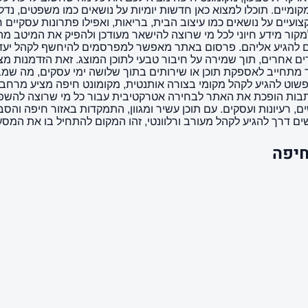
יים. תוכלו למצוא כאן חדשות יומיות על נושאים כמו משפטים, נדל"ן 
ם על נושאים כמו עיצוב הבית, בריאות, ואפילו פתרונות עסקיים חכ
למקור מידע חיוני לכל מי שרוצה להישאר מעודכן ולהפיק את המיטב מ
נים להגיע אליהם. פרסום באתר מאפשר למפרסמים להיחשף לקהל יעד ממ
ל אתרים אחרים, תוך שמירה על חיבור טבעי לתוכן המוצג. זאת הזדמנות 
ר מתחייב לאספקת תוכן או שירותים בתוך שלושה ימי עסקים, מה שמב
 להגיע לקהל מקומי בצורה אותנטית, מקומונט חיפה מציע מרחב ד
כתבות הופכת את האתר לבחירה אטרקטיבית עבור כל מי שרוצה להשפי
 רעיונות ועסקים. עם תוכן עשיר ומגוון, התמקדות באזור חיפה והס
 דרך להגיע לקהל מעורב ורלוונטי, זהו המקום להתחיל בו את המסע
חיפה