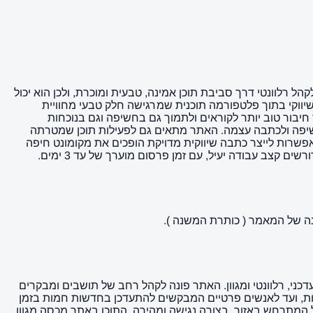
ל רלוונטי דרך סביבת תוכן אמינה, טבעית ומוכרת, ולכן הוא יכול
יווקי בתוך פלטפורמה תוכנית שמרגישה חלק טבעי מחוויית
חיבור טוב יותר לקוראים ולתמוך גם בחשיפה וגם בנוכחות
dofoll ו-Google News, מה שיכול להוסיף עוד ערך שיווקי לחשיפה ולכתבה עצמה. האתר מתאים גם לפעילות תוכן שמטרתה
מסר בצורה טבעית יותר. השילוב בין אתר מוכר, נתון DR 26, קהל היעד הרלוונטי והאפשרות לייצר כתבה שיווקית מדויקת הופכים את מקומונט חיפה
ב עבודה יעיל, עם זמן פרסום מוערך של עד 3 ימים.
מספק לקוראיו תוכן עדכני, רלוונטי ומגוון. האתר פונה לקהל רחב של תושבים ומבקרים
נות, ועד לאנשים פרטיים המבקשים להתעדכן בחדשות חמות בזמן
ל המתרחש באזור, בצורה נגישה ומהירה. התוכן באתר מכסה מגוון