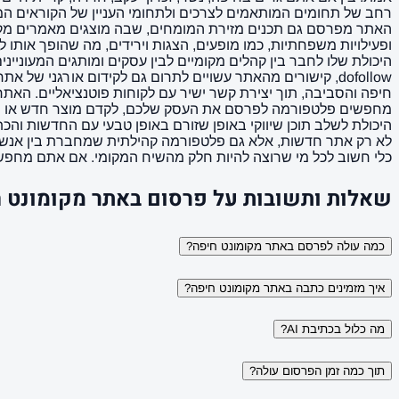
רחב של תחומים המותאמים לצרכים ולתחומי העניין של הקוראים המקומ
האתר מפרסם גם תכנים מזירת המומחים, שבה מוצגים מאמרים מקצועיי
ופעילויות משפחתיות, כמו מופעים, הצגות וירידים, מה שהופך אותו 
היכולת שלו לחבר בין קהלים מקומיים לבין עסקים ומותגים המעוניי
dofollow, קישורים מהאתר עשויים לתרום גם לקידום אורגני ש
חיפה והסביבה, תוך יצירת קשר ישיר עם לקוחות פוטנציאליים. האת
מחפשים פלטפורמה לפרסם את העסק שלכם, לקדם מוצר חדש או פשוט
היכולת לשלב תוכן שיווקי באופן שזורם באופן טבעי עם החדשות וה
לא רק אתר חדשות, אלא גם פלטפורמה קהילתית שמחברת בין אנשים,
כלי חשוב לכל מי שרוצה להיות חלק מהשיח המקומי. אם אתם מחפשים
שאלות ותשובות על פרסום באתר מקומונט 
כמה עולה לפרסם באתר מקומונט חיפה?
איך מזמינים כתבה באתר מקומונט חיפה?
מה כלול בכתיבת AI?
תוך כמה זמן הפרסום עולה?