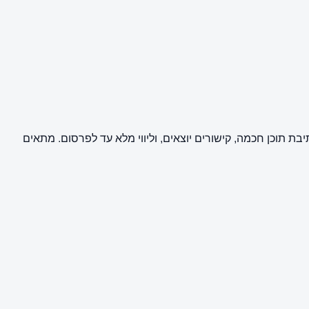
של כתבת יחסי ציבור וקידום אתרים (SEO) באתר מקומונט חיפה. השירות מבוצע על ידי מערכת BuyPost וכולל כתיבת תוכן חכמה, קישורים יוצאים, וליווי מלא עד לפרסום. מתאים