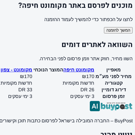
מוכנים לפרסם באתר מקומונט חיפה?
לחצו על הכפתור כדי להמשיך לעמוד ההזמנה
המשך להזמנה
השוואה לאתרים דומים
השוו מחיר, חוזק אתר וזמן פרסום לפני הבחירה.
מאפיין
מקומונט חיפה
המוצר הנוכחי
מקומונט - צפון
מחיר לפני מע״מ
₪170
₪170
קטגוריה
חדשות מקומיות
חדשות מקומיות
דירוג דומיין
DR 26
DR 33
זמן פרסום
3 ימי עסקים
3 ימי עסקים
BuyPost – החברה המובילה בישראל לפרסום כתבות תוכן וקישורים באתרי חדשות ותוכן מובילים. מחירון מעודכן, כתיבת AI מתקדמת, קידום אתרים SEO מקצועי. 11 שנות ניסיון ואלפי לקוחות מרוצים.
ניווט מהיר