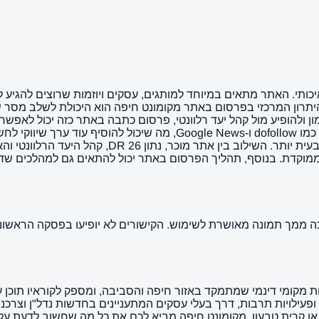
ותי. האתר מתאים במיוחד למותגים, עסקים ויוזמות שרוצים להגיע לקה
יתרון המרכזי בפרסום באתר מקומונט חיפה הוא היכולת לשלב מסר ש
 ולהופיע מול קהל יעד רלוונטי, פרסום כתבה באתר כזה יכול לאפשר 
הדיגיטלית הכוללת של המותג. בנוסף, האתר מציע מאפיינים בולטים כמו ow
חיזוק נוכחות אורגנית, יצירת תדמית איכותית והעברת 
. בנוסף, תהליך הפרסום באתר יכול להתאים גם למהלכים שדורשים קצ
תחת הכתובת kol-haifa.co.il, הוא אתר חדשות מקומי דינמי שמתמקד באזור חיפה והסביבה, ו
פעילויות תרבות, דרך בעלי עסקים המתעניינים בחדשות נדל"ן וצרכ
ם או קרית טבעון, מקומונט חיפה מביא לכם את כל מה שחשוב לדעת ע