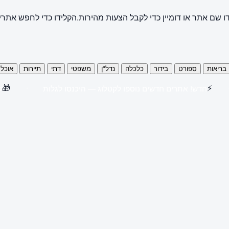
ו שם אתר או דומיין כדי לקבל הצעות מהירות.
הקלידו כדי לחפש אתרי
בריאות
ספורט
בידור
כלכלה
נדל"ן
משפטי
דתי
תיירות
אוכל
🎁
⚡
חדש! אתרים חדשים נוספו לקטלוג — היכנסו לגלות
קנו 3 