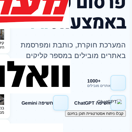
פרסום כתבות
באמצעות
AI
קיד
המערכת חוקרת, כותבת ומפרסמת
היו
באתרים מובילים במספר קליקים
+1000
חשיפה Google
אתרים מובילים
חשיפה ChatGPT
חשיפה Gemini
בני
מנ
קבלו ניתוח אסטרטגיית תוכן בחינם