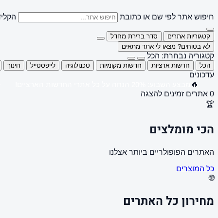
חיפוש אתר לפי שם או כתובת
הקליד
קטגוריות אתרים
סדר ברירת מחדל
לא בטוחים? מצאו לי אתר מתאים
קטגוריה נבחרת: הכל
הכל
חדשות ארציות
חדשות מקומיות
טכנולוגיה
לייפסטייל
חינוך
עדכונים
🔥
מבצע השבוע: 20% הנחה על כל אתרי החדשות הארציים!
0 אתרים זמינים להצגה
🏆
הכי מומלצים
האתרים הפופולריים ביותר אצלנו
כל המוצרים
🌐
מחירון כל האתרים