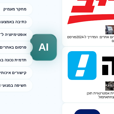
מחקר מעמיק
כתיבה באמצעות I
אופטימיזציה ל־SEO
ום אתרים: המדריך ל-2024
פורסם
ם
AI
פרסום באתרים 
תדמית נכונה ב
קישורים איכותי
חשיפה במנועי AI
ית אסטרטגיית תוכן
צחת
אתמול