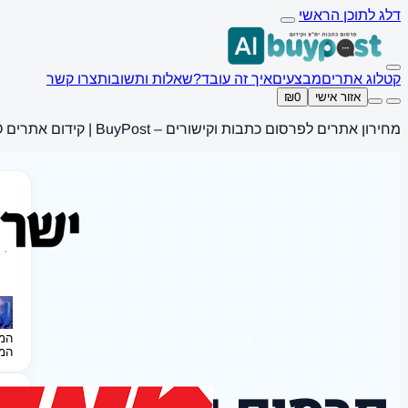
דלג לתוכן הראשי
קטלוג אתרים
מבצעים
איך זה עובד?
שאלות ותשובות
צרו קשר
אזור אישי
₪0
מחירון אתרים לפרסום כתבות וקישורים – BuyPost | קידום אתרים SEO
המ
המ