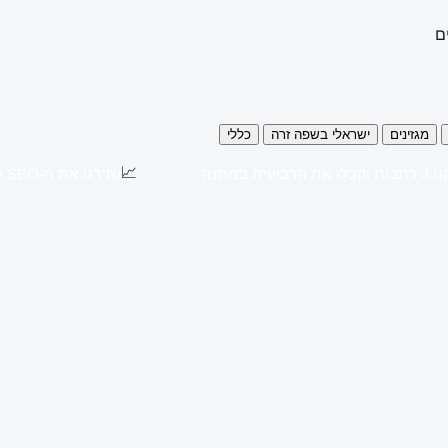
ם
מגזינים
ישראלי בשפה זרה
כללי
📈
כתבות וקבלו את הרביעית במתנה
שדרגו את ה-SEO שלכם עם כתבות יח"צ באתרים מובילים