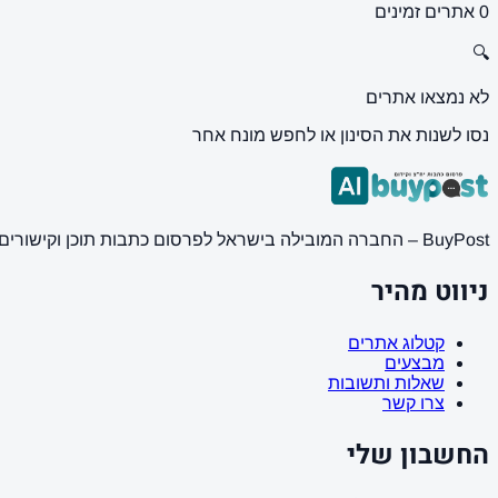
0 אתרים זמינים
🔍
לא נמצאו אתרים
נסו לשנות את הסינון או לחפש מונח אחר
BuyPost – החברה המובילה בישראל לפרסום כתבות תוכן וקישורים באתרי חדשות ותוכן מובילים. מחירון מעודכן, כתיבת AI מתקדמת, קידום אתרים SEO מקצועי. 11 שנות ניסיון ואלפי לקוחות מרוצים.
ניווט מהיר
קטלוג אתרים
מבצעים
שאלות ותשובות
צרו קשר
החשבון שלי