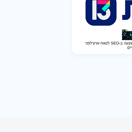
ב-SEO לטווח ארוך
לפני
יים