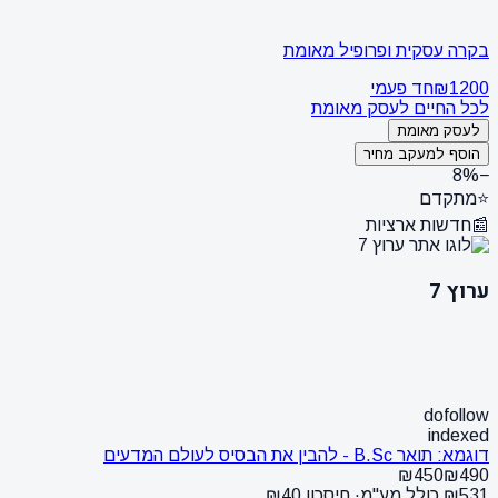
בקרה עסקית ופרופיל מאומת
₪1200
חד פעמי
לכל החיים לעסק מאומת
לעסק מאומת
הוסף למעקב מחיר
−8%
⭐
מתקדם
📰
חדשות ארציות
ערוץ 7
dofollow
indexed
דוגמא: תואר B.Sc - להבין את הבסיס לעולם המדעים
₪450
₪490
₪531 כולל מע"מ
· חיסכון ₪40