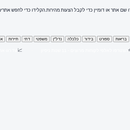
 שם אתר או דומיין כדי לקבל הצעות מהירות.
הקלידו כדי לחפש אתרי
בריאות
ספורט
בידור
כלכלה
נדל"ן
משפטי
דתי
תיירות
או
📈
הצטרפו לאלפי לקוחות מרוצים - 11 שנות ניסיון
שדרגו את