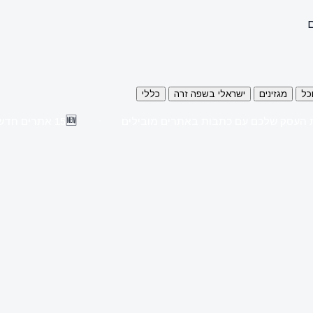
ם
כל
מגזינים
ישראלי בשפה זרה
כללי
🆕
 העסק שלכם עם כתבות באתרים מובילים
15 אתרים חדשים נוספו השבוע לקטלוג!