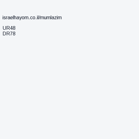
israelhayom.co.il/mumlazim
UR
48
DR
78