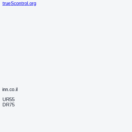
trueScontrol.org
inn.co.il
UR
55
DR
75