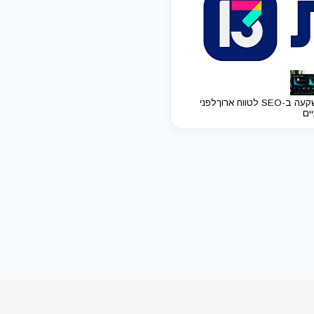
ב-SEO לטווח ארוך
לפני
יים