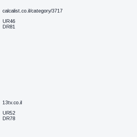
calcalist.co.il/category/3717
UR
46
DR
81
13tv.co.il
UR
52
DR
78