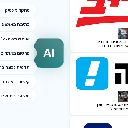
מחקר מעמיק
כתיבה באמצעות I
אופטימיזציה ל־SEO
ום אתרים: המדריך
פורסם היום
AI
פרסום באתרים מ
תדמית נכונה ב
קישורים איכותיי
חשיפה במנועי AI
ית אסטרטגיית תוכן
צחת
אתמול