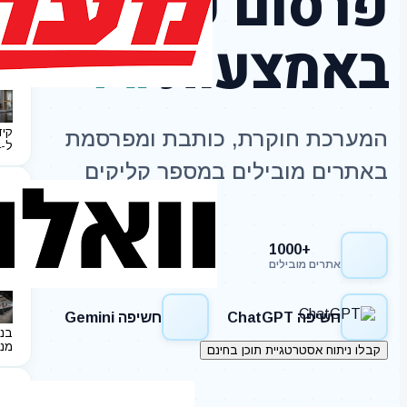
פרסום כתבות
באמצעות
AI
קיד
המערכת חוקרת, כותבת ומפרסמת
ל-2024
באתרים מובילים במספר קליקים
+1000
חשיפה Google
אתרים מובילים
חשיפה ChatGPT
חשיפה Gemini
בני
מנ
קבלו ניתוח אסטרטגיית תוכן בחינם