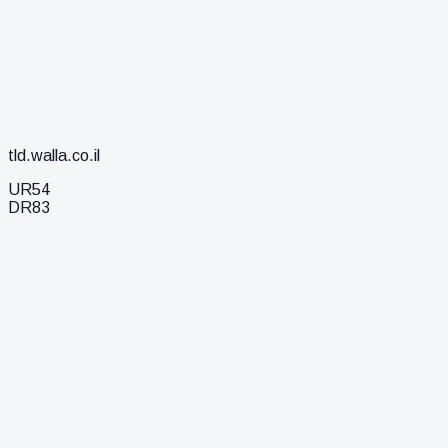
tld.walla.co.il
UR
54
DR
83