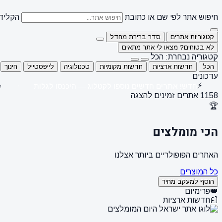
חיפוש אתר לפי שם או כתובת
הקלידו
קטגוריות אתרים
סדר ברירת מחדל
לא בטוחים? מצאו לי אתר מתאים
קטגוריה נבחרת: הכל
הכל
חדשות ארציות
חדשות מקומיות
טכנולוגיה
לייפסטייל
חינוך
עדכונים
⭐
⚡
חדש! אתרים חדשים נוספו לקטלוג — היכנסו לגלות
1158 אתרים זמינים להצגה
🏆
הכי מומלצים
האתרים הפופולריים ביותר אצלנו
כל המוצרים
הוסף למעקב מחיר
👑
פרימיום
📰
חדשות ארציות