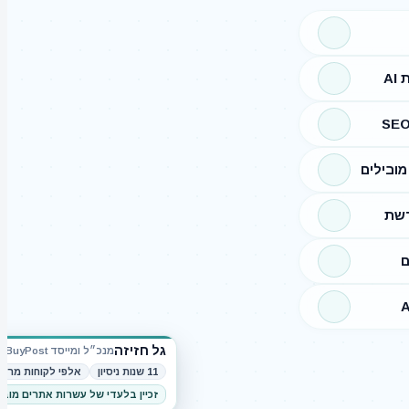
A
ובילים
רשת
ם
גל חזיזה
מנכ״ל ומייסד BuyPost
11 שנות ניסיון
אלפי לקוחות מרוצ
זכיין בלעדי של עשרות אתרים מוב