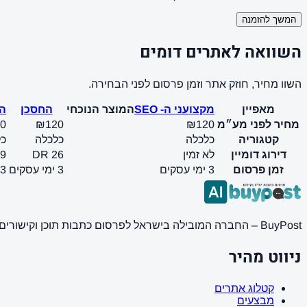
המשך להזמנה
השוואה לאתרים דומים
השוו מחיר, חוזק אתר וזמן פרסום לפני הבחירה.
מאפיין
מקצועני ה- SEO
המוצר הנוכחי
החסכן
ה
מחיר לפני מע״מ
₪120
₪120
0
קטגוריה
כלכלה
כלכלה
כל
דירוג דומיין
לא זמין
DR 26
9
זמן פרסום
3 ימי עסקים
3 ימי עסקים
3 ימי עסקים
BuyPost – החברה המובילה בישראל לפרסום כתבות תוכן וקישורים באתרי חדשות ותוכן מובילים. מחירון מעודכן, כתיבת AI מתקדמת, קידום אתרים SEO מקצועי. 11 שנות ניסיון ואלפי לקוחות מרוצים.
ניווט מהיר
קטלוג אתרים
מבצעים