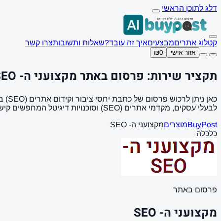
דלג לתוכן הראשי
קטלוג אתרים
מבצעים
איך זה עובד?
שאלות ותשובות
צרו קשר
אזור אישי
₪0
תקציר שירות: פרסום באתר מקצועני ה- SEO
לבעלי עסקים, מקדמי אתרים (SEO) וסוכנויות דיגיטל המחפשים קישורים איכותיים (Backlinks).
BuyPost
מוצרים
מקצועני ה- SEO
כלכלה
פרסום באתר
מקצועני ה- SEO