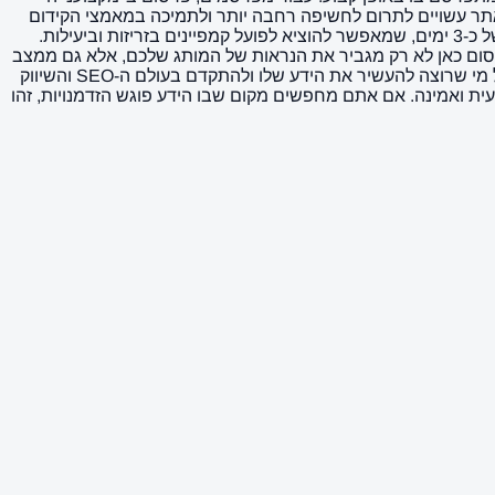
 להגיע לקהל יעד ממוקד ומעוניין בתחומי ה-SEO והשיווק הדיגיטלי. קישורים מסוג dofollow המוצעים באתר עשויים לתרום לחשיפה רחבה יותר ולתמיכה במאמצי הקידום
האורגני של העסק או האתר שלכם, תוך שמירה על סטנדרטים גבוהים של תוכן ואמינות. יתרון נוסף למפרסמים הוא זמן האספקה המהיר של כ-3 ימים, שמאפשר להוציא לפועל קמפיינים בזריזות וביעילות.
פרסום כאן לא רק מגביר את הנראות של המותג שלכם, אלא גם ממצב
אותו כחלק מקהילה פעילה ומתפתחת של מקצוענים בתחום. לסיכום, "מקצועני ה-SEO" הוא לא רק אתר תוכן, אלא גם כלי שימושי עבור כל מי שרוצה להעשיר את הידע שלו ולהתקדם בעולם ה-SEO והשיווק
ית ואמינה. אם אתם מחפשים מקום שבו הידע פוגש הזדמנויות, זהו