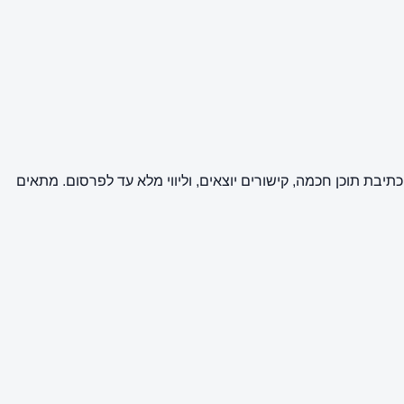
פרסום של כתבת יחסי ציבור וקידום אתרים (SEO) באתר מקצועני ה- SEO. השירות מבוצע על ידי מערכת BuyPost וכולל כתיבת תוכן חכמה, קישורים יוצאים, וליווי מלא עד לפרסום. מתאים