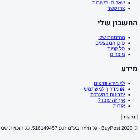
שאלות ותשובות
צרו קשר
החשבון שלי
ההזמנות שלי
סוכן המבצעים
סל קניות
מוצרים
מידע
💡 מידע וטיפים
📖 מדריך למשתמש
יתרונות המערכת
איך זה עובד?
אודות
נגישות
© 2020 BuyPost · גל חזיזה בע"מ ח.פ 516149457. כל הזכויות שמורות.