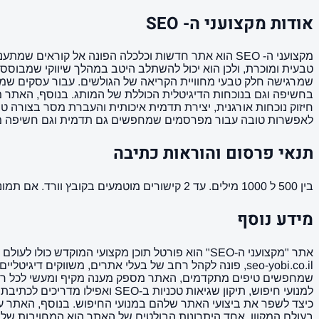
אודות מקצועני ה- SEO
מקצועני ה- SEO הוא אתר חדשות וכלכלה הפונה אל קורא
שמרגישה חלק טבעי מחוויית הקריאה של הגולשים. עבור עסקים שמחפש
לאפשרות טובה עבור מפרסמים שמחפשים גם תדמית וגם חשיפה ממוקדת
תנאי פרסום והוראות כתיבה
בין 500 ל 1000 מילים. עד 2 קישורים מוטמעים בקובץ וורד. אם תמונה ממך תמונה מאושרת לשימוש. הקישורים לא יופיעו בפסקה הראשונה של המאמר ( כותרת המשנה ).
מידע נוסף
אתר "מקצועני ה-SEO" הוא פורטל תוכן מקצועי המו
למנועי חיפוש, תיקון שגיאות ט
כיצד לשפר את ביצועי האתר שלהם במנועי החיפוש. בנוסף, האתר עוסק
בעולם המקוון. אחד היתרונות הבולטים של האתר הוא המחויבות שלו 