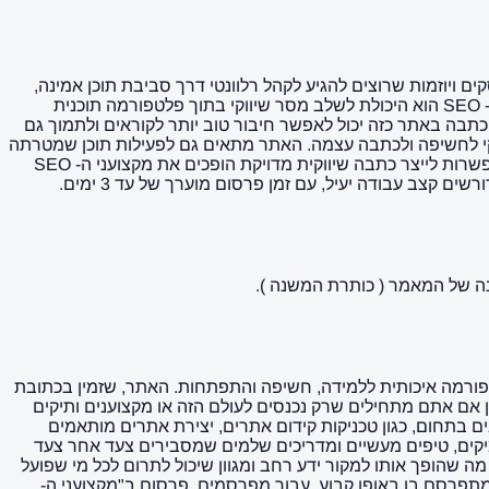
עסקים ויוזמות שרוצים להגיע לקהל רלוונטי דרך סביבת תוכן אמינה,
טבעית ומוכרת, ולכן הוא יכול להשתלב היטב במהלך שיווקי שמבוסס על תוכן ולא רק על מודעות. היתרון המרכזי בפרסום באתר מקצועני ה- SEO הוא היכולת לשלב מסר שיווקי בתוך פלטפורמה תוכנית
כתבה באתר כזה יכול לאפשר חיבור טוב יותר לקוראים ולתמוך גם
מציע מאפיינים בולטים כמו dofollow, מה שיכול להוסיף עוד ערך שיווקי לחשיפה ולכתבה עצמה. האתר מתאים גם לפעילות תוכן שמטרתה
חיזוק נוכחות אורגנית, יצירת תדמית איכותית והעברת מסר בצורה טבעית יותר. השילוב בין אתר מוכר, נתון DR 2, קהל היעד הרלוונטי והאפשרות לייצר כתבה שיווקית מדויקת הופכים את מקצועני ה- SEO
ב עבודה יעיל, עם זמן פרסום מוערך של עד 3 ימים.
 כאחד פלטפורמה איכותית ללמידה, חשיפה והתפתחות. האתר, שזמין בכתובת
seo-y, פונה לקהל רחב של בעלי אתרים, משווקים דיגיטליים, כותבי תוכן וכל מי שמבקש להעמיק את הידע שלו בתחום ה-SEO. בין אם אתם מתחילים שרק נכנסים לעולם הזה או מקצוענים ותיקים
 של ניסיון. התוכן ב"מקצועני ה-SEO" מתמקד במגוון נושאים חשובים בתחום, כגון טכניקות קידום אתרים, יצירת אתרים מותאמים
וא כאן מאמרים מעמיקים, טיפים מעשיים ומדריכים שלמים שמסבירים צעד אחר צעד
ה שהופך אותו למקור ידע רחב ומגוון שיכול לתרום לכל מי שפועל
 שמתפרסם בו באופן קבוע. עבור מפרסמים, פרסום ב"מקצועני ה-