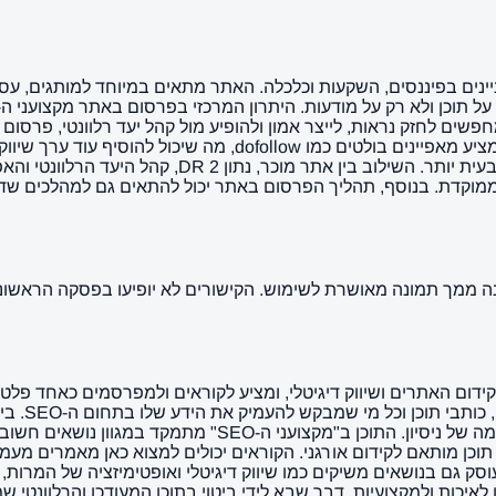
ים שמתעניינים בפיננסים, השקעות וכלכלה. האתר מתאים במיוחד למותגים, 
ים לחזק נראות, לייצר אמון ולהופיע מול קהל יעד רלוונטי, פרסום 
בחשיפה וגם בנוכחות הדיגיטלית הכוללת של המותג. בנוסף, האתר 
. בנוסף, תהליך הפרסום באתר יכול להתאים גם למהלכים שדורשים קצ
קדש כולו לעולם קידום האתרים ושיווק דיגיטלי, ומציע לקוראים ולמפרסמים
obi.co.il
שמחפשים טיפים מתקדמים, האתר מספק מענה מקיף ומעשי לכל רמה
כניות ב-SEO ואפילו מדריכים לכתיבת תוכן מותאם לקידום אורגני. הקוראים יכולים למצ
 גם בנושאים משיקים כמו שיווק דיגיטלי ואופטימיזציה של המרות, מ
לאיכות ולמקצועיות, דבר שבא לידי ביטוי בתוכן המעודכן והרלוונטי