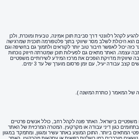
הגיע לקהל רלוונטי דרך סביבת תוכן אמינה, טבעית ומוכרת, ולכן
ם הוא היכולת לשלב מסר שיווקי בתוך פלטפורמה תוכנית שמרגישה
 כזה יכול לאפשר חיבור טוב יותר לקוראים ולתמוך גם בחשיפה וגם
dofo, מה שיכול להוסיף עוד ערך שיווקי לחשיפה ולכתבה עצמה. האתר מתאים גם לפעילות תוכן שמטרתה חיזוק נוכחות
ר מוכר, נתון DR 4, קהל היעד הרלוונטי והאפשרות לייצר כתבה שיווקית מדויקת הופכים את מרכז המידע לשירותיים משפטיים
עבודה יעיל, עם זמן פרסום מוערך של עד 3 ימים.
ייחודית המיועדת לכל מי שזקוק לשירותים משפטיים בישראל. האתר פונה לקהל רחב, כולל אנשים פרטיים
 בתחומים כגון דיני עבודה או מקרקעין. המטרה המרכזית של האתר
טי המתאים ביותר. התוכן המוצע באתר עשיר ומגוון, ומתמקד במגוון
ן נושאים מורכבים כמו רשלנות רפואית או עסקאות מקרקעין. האתר