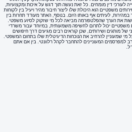
 לעורכי דין מומחים. כל זאת נעשה תוך דגש על איכות ומקצועיות,
תים משפטיים הוא היכולת שלו ליצור חיבור מהיר ויעיל בין לקוחות
 במהירות, לעיתים אף באותו היום. בנוסף, האתר מעודד תחרות בין
מחישות את הערך שהפלטפורמה מביאה לכל מי שזקוק לסיוע משפטי.
 משפטיים יכול לתרום לחשיפה משמעותית, במיוחד עבור משרדי
ני של מותגים ושירותים, שכן קוראים רבים מגיעים דרך חיפושים
רים מסוג dofollow, האתר מהווה פלטפורמה נוחה ויעילה לכל מי שמעוניין להרחיב את הנוכחות הדיגיטלית שלו בתחום המשפטי.
ב למפרסמים המעוניינים להתחבר לקהל רלוונטי. בין אם אתם
ל.