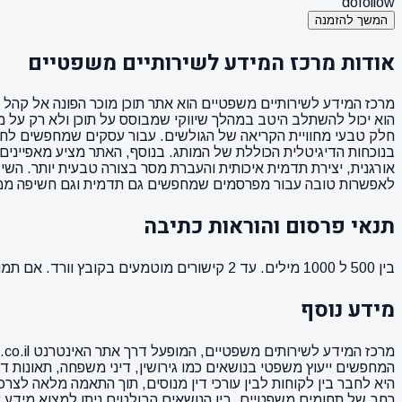
dofollow
המשך להזמנה
אודות מרכז המידע לשירותיים משפטיים
מרכז המידע לשירותיים משפטיים הוא אתר תוכן מוכר הפונה אל קהל מג
הוא יכול להשתלב היטב במהלך שיווקי שמבוסס על תוכן ולא רק על מ
חלק טבעי מחוויית הקריאה של הגולשים. עבור עסקים שמחפשים לחזק נ
לאפשרות טובה עבור מפרסמים שמחפשים גם תדמית וגם חשיפה ממוקדת.
תנאי פרסום והוראות כתיבה
בין 500 ל 1000 מילים. עד 2 קישורים מוטמעים בקובץ וורד. אם תמונה ממך תמונה מאושרת לשימוש. הקישורים לא יופיעו בפסקה הראשונה של המאמר ( כותרת המשנה ).
מידע נוסף
המחפשים ייעוץ משפטי בנושאים כמו גירושין, דיני משפחה, תאונות דר
היא לחבר בין לקוחות לבין עורכי דין מנוסים, תוך התאמה מלאה לצר
רחב של תחומים משפטיים. בין הנושאים הבולטים ניתן למצוא מידע על 