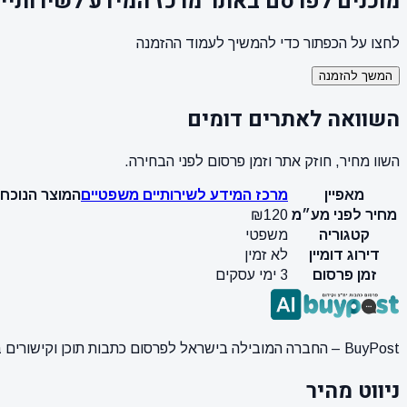
מוכנים לפרסם באתר מרכז המידע לשירותיי
לחצו על הכפתור כדי להמשיך לעמוד ההזמנה
המשך להזמנה
השוואה לאתרים דומים
השוו מחיר, חוזק אתר וזמן פרסום לפני הבחירה.
מאפיין
מרכז המידע לשירותיים משפטיים
המוצר הנוכחי
מחיר לפני מע״מ
₪120
קטגוריה
משפטי
דירוג דומיין
לא זמין
זמן פרסום
3 ימי עסקים
BuyPost – החברה המובילה בישראל לפרסום כתבות תוכן וקישורים באתרי חדשות ותוכן מובילים. מחירון מעודכן, כתיבת AI מתקדמת, קידום אתרים SEO מקצועי. 11 שנות ניסיון ואלפי לקוחות מרוצים.
ניווט מהיר