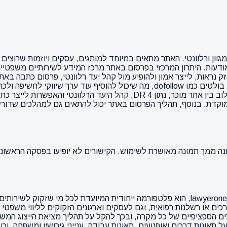
וון ורלוונטי. האתר מתאים במיוחד למותגים, עסקים ויוזמות שרוצים ל
ודעות. היתרון המרכזי בפרסום באתר מרכז המידע לשירותיים משפטיי
ראות, לייצר אמון ולהופיע מול קהל יעד רלוונטי, פרסום כתבה באתר
בנוכחות הדיגיטלית הכוללת של המותג. בנוסף, האתר מציע מאפיינים בולטים כמו llow
אורגנית, יצירת תדמית איכותית והעברת מסר בצורה טבעית יותר. השילוב בין את
 בנוסף, תהליך הפרסום באתר יכול להתאים גם למהלכים שדורשים קצב 
מרכז המידע לשירותים משפטיים, המופעל דרך אתר האינטרנט lawyerone.co.il, הוא פלטפורמה 
כים או רשלנות רפואית, וגם לעסקים וארגונים הזקוקים לליווי משפטי
כים הספציפיים של כל מקרה, ובכך להקל על תהליך מציאת הייצוג המשפ
תאונות דרכים ואופנועים, תאונות עבודה, ענייני גירושין ומשפחה, וכ