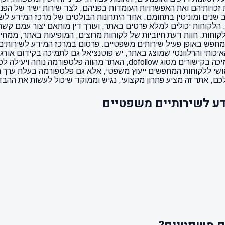
ויותיהם ואת האפשרויות העומדות בפניהם, לצד שירות ישיר של הפנייה
 שנים ומוניטין בתחומם. אחד היתרונות הבולטים של מרכז המידע לשירו
. הלקוחות יכולים למלא פרטים באתר, ועורך דין מותאם יצור עמם קשר
 הלקוחות. חוות דעת חיוביות של לקוחות מרוצים, המופיעות באתר, מ
חפש באופן פעיל שירותים משפטיים. פרסום במרכז המידע לשירותים
האיכותי והרלוונטי שמוצג באתר, יש פוטנציאל גם לתמיכה בקידום אורג
ממוקדים בנושאים משפטיים. עם זמן אספקה מהיר של כ-3 ימים ותמיכה בקישו
ושי ללקוחות המחפשים ייעוץ משפטי, אלא גם פלטפורמה בעלת ערך ר
ם, אתר זה מציע פתרון מקצועי, נגיש וממוקד שיכול לעשות את ההבד
ע לשירותיים משפטיים