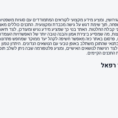
רושין, ומציע מידע מקצועי לקוראים המתמודדים עם סוגיות משפטיות 
חה, תוך שימת דגש על גישה מכבדת ומקצועית. התכנים כוללים מאמרי
 קבלת החלטות. האתר בנוי כך שמציע מידע נגיש ומעודכן, לצד תיאור
ות, מה שמסייע ביצירת אמון והבנה טובה יותר של האפשרויות העומד
 פרסום באתר כזה מאפשר חשיפה לקהל יעד ממוקד שמחפש פתרונות ב
ונטיים, בתנאי שהתוכן משתלב באופן טבעי עם הנושאים הנדונים. היתרון
צד רגישות לנושאים האישיים, ומציע פלטפורמה שבה ניתן לשלב תוכן
התכנים הקיימים.
 רפאל