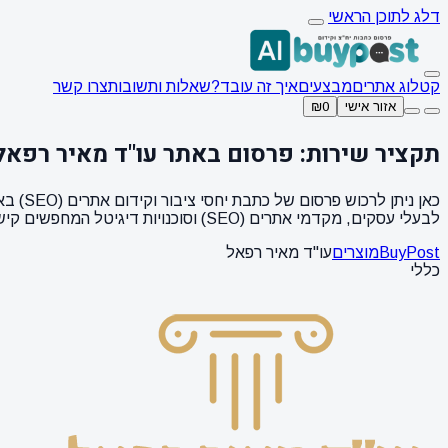
דלג לתוכן הראשי
קטלוג אתרים
מבצעים
איך זה עובד?
שאלות ותשובות
צרו קשר
אזור אישי
₪0
תקציר שירות: פרסום באתר עו"ד מאיר רפאל
לבעלי עסקים, מקדמי אתרים (SEO) וסוכנויות דיגיטל המחפשים קישורים איכותיים (Backlinks).
BuyPost
מוצרים
עו"ד מאיר רפאל
כללי