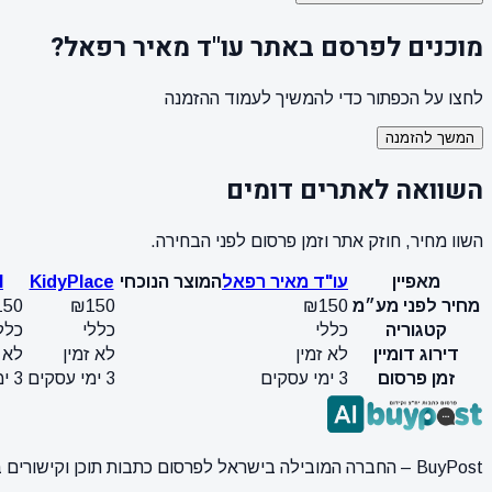
מוכנים לפרסם באתר עו"ד מאיר רפאל?
לחצו על הכפתור כדי להמשיך לעמוד ההזמנה
המשך להזמנה
השוואה לאתרים דומים
השוו מחיר, חוזק אתר וזמן פרסום לפני הבחירה.
מאפיין
עו"ד מאיר רפאל
המוצר הנוכחי
KidyPlace
l
מחיר לפני מע״מ
₪150
₪150
150
קטגוריה
כללי
כללי
כלל
דירוג דומיין
לא זמין
לא זמין
לא ז
זמן פרסום
3 ימי עסקים
3 ימי עסקים
3 ימי עסקים
BuyPost – החברה המובילה בישראל לפרסום כתבות תוכן וקישורים באתרי חדשות ותוכן מובילים. מחירון מעודכן, כתיבת AI מתקדמת, קידום אתרים SEO מקצועי. 11 שנות ניסיון ואלפי לקוחות מרוצים.