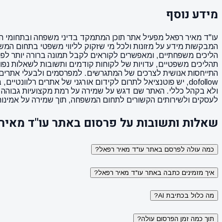
מידע נוסף
עו"ד מאיר רפאל מפעיל אתר תוכן המתמקד בדיני משפחה ובתחומי הגי
המבקשות מידע על מזונות ולכל מי שזקוק לליווי משפטי בתחום המשפ
הליכים משפחתיים, ומאפשרים לקוראים לקבל תמונה ברורה יותר לפני
תהליכים משפטיים, עדויות של לקוחות קודמים ותשובות לשאלות נפוצ
התייחסות אנושית לצרכים של המתגרשים. למפרסמים ולבעלי אתרים,
dofollow, יש פוטנציאל לתרום לקידום אורגני של אתרים רלו
ולא בקהל כללי. האתר שם דגש על שמירה על רמת מקצועיות גבוהה ל
לעסקים ולשירותים הקשורים לתחום המשפחה, תוך שמירה על אמינות 
שאלות ותשובות על פרסום באתר עו"ד מאיר
כמה עולה לפרסם באתר עו"ד מאיר רפאל?
איך מזמינים כתבה באתר עו"ד מאיר רפאל?
מה כלול בכתיבת AI?
תוך כמה זמן הפרסום עולה?