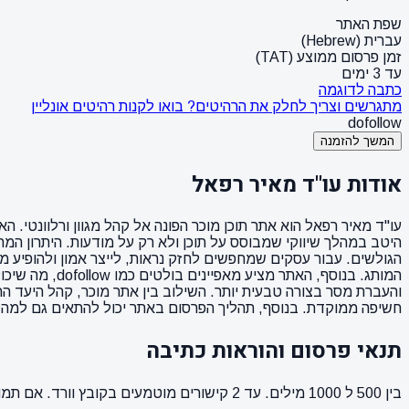
שפת האתר
עברית (Hebrew)
זמן פרסום ממוצע (TAT)
עד 3 ימים
כתבה לדוגמה
מתגרשים וצריך לחלק את הרהיטים? בואו לקנות רהיטים אונליין
dofollow
המשך להזמנה
אודות עו"ד מאיר רפאל
עו"ד מאיר רפאל הוא אתר תוכן מוכר הפונה אל קהל מגוון ורלוונטי. 
היטב במהלך שיווקי שמבוסס על תוכן ולא רק על מודעות. היתרון המ
הגולשים. עבור עסקים שמחפשים לחזק נראות, לייצר אמון ולהופיע מו
המותג. בנוסף,
והעברת מסר בצורה טבעית יותר. השילוב בין אתר מוכר, קהל היעד ה
חשיפה ממוקדת. בנוסף, תהליך הפרסום באתר יכול להתאים גם למהלכים 
תנאי פרסום והוראות כתיבה
בין 500 ל 1000 מילים. עד 2 קישורים מוטמעים בקובץ וורד. אם תמונה ממך תמונה מאושרת לשימוש. הקישורים לא יופיעו בפסקה הראשונה של המאמר ( כותרת המשנה ).