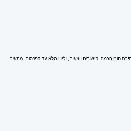
של כתבת יחסי ציבור וקידום אתרים (SEO) באתר עו"ד מאיר רפאל. השירות מבוצע על ידי מערכת BuyPost וכולל כתיבת תוכן חכמה, קישורים יוצאים, וליווי מלא עד לפרסום. מתאים