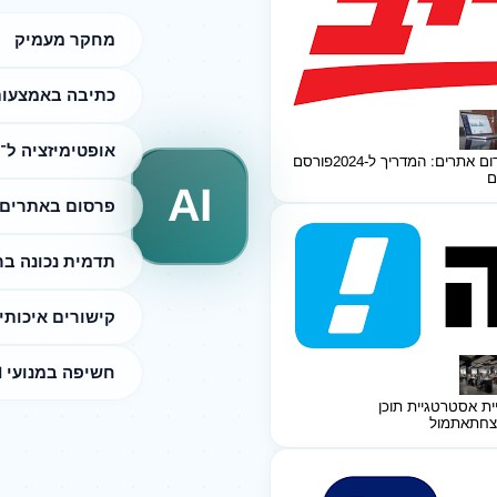
מחקר מעמיק
כתיבה באמצעות I
אופטימיזציה ל־SEO
ום אתרים: המדריך ל-2024
פורסם
ם
AI
פרסום באתרים 
תדמית נכונה ב
קישורים איכותי
חשיפה במנועי AI
ית אסטרטגיית תוכן
צחת
אתמול