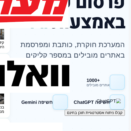
פרסום כתבות
באמצעות
AI
קיד
המערכת חוקרת, כותבת ומפרסמת
היו
באתרים מובילים במספר קליקים
+1000
חשיפה Google
אתרים מובילים
חשיפה ChatGPT
חשיפה Gemini
בני
מנ
קבלו ניתוח אסטרטגיית תוכן בחינם