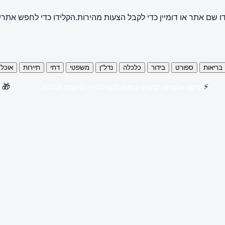
ו שם אתר או דומיין כדי לקבל הצעות מהירות.
הקלידו כדי לחפש אתרי
בריאות
ספורט
בידור
כלכלה
נדל"ן
משפטי
דתי
תיירות
אוכל
🎁
⚡
חדש! אתרים חדשים נוספו לקטלוג — היכנסו לגלות
קנו 3 