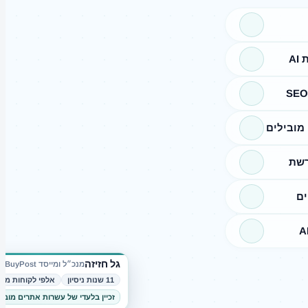
A
מובילים
רשת
ים
גל חזיזה
מנכ״ל ומייסד BuyPost
11 שנות ניסיון
אלפי לקוחות מרו
זכיין בלעדי של עשרות אתרים מובי