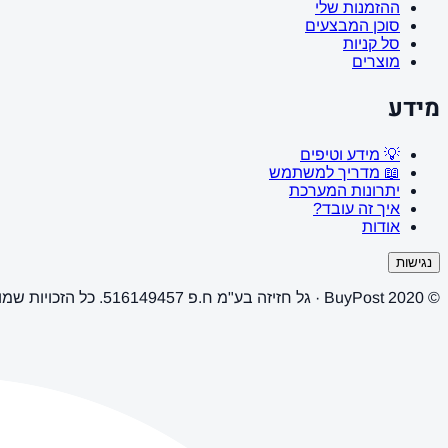
ההזמנות שלי
סוכן המבצעים
סל קניות
מוצרים
מידע
💡 מידע וטיפים
📖 מדריך למשתמש
יתרונות המערכת
איך זה עובד?
אודות
נגישות
© 2020 BuyPost · גל חזיזה בע"מ ח.פ 516149457. כל הזכויות שמורות.