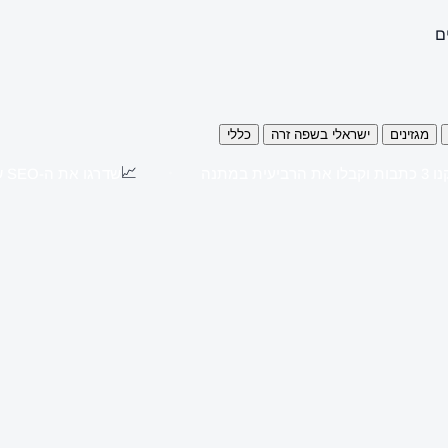
ם
מגזינים
ישראלי בשפה זרה
כללי
📈
כתבות וקבלו את הרביעית במתנה
שדרגו את ה-SEO שלכם עם כתבות יח"צ באתרים מובילים