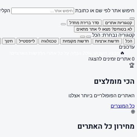
חיפוש אתר לפי שם או כתובת
הקליד
קטגוריות אתרים
סדר ברירת מחדל
לא בטוחים? מצאו לי אתר מתאים
קטגוריה נבחרת: הכל
הכל
חדשות ארציות
חדשות מקומיות
טכנולוגיה
לייפסטייל
חינוך
עדכונים
🔥
מבצע השבוע: 20% הנחה על כל אתרי החדשות הארציים!
0 אתרים זמינים להצגה
🏆
הכי מומלצים
האתרים הפופולריים ביותר אצלנו
כל המוצרים
🌐
מחירון כל האתרים