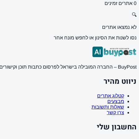
0 אתרים זמינים
🔍
לא נמצאו אתרים
נסו לשנות את הסינון או לחפש מונח אחר
BuyPost – החברה המובילה בישראל לפרסום כתבות תוכן וקישורים באתרי חדשות ותוכן מובילים. מחירון מעודכן, כתיבת AI מתקדמת, קידום אתרים SEO מקצועי. 11 שנות ניסיון ואלפי לקוחות מרוצים.
ניווט מהיר
קטלוג אתרים
מבצעים
שאלות ותשובות
צרו קשר
החשבון שלי