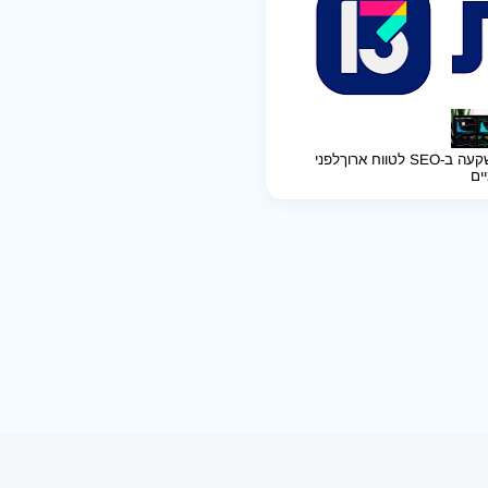
ב-SEO לטווח ארוך
לפני
יים