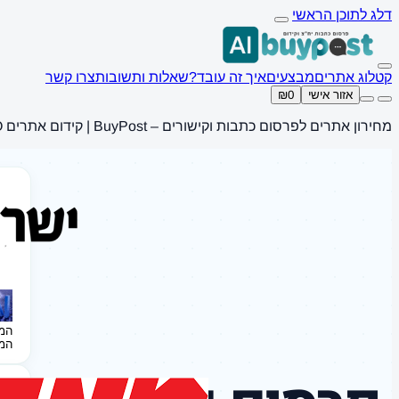
דלג לתוכן הראשי
קטלוג אתרים
מבצעים
איך זה עובד?
שאלות ותשובות
צרו קשר
אזור אישי
₪0
מחירון אתרים לפרסום כתבות וקישורים – BuyPost | קידום אתרים SEO
המ
המ