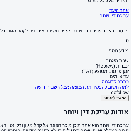
המחיר לא כולל מע"מ
אתר היעד
עריכת דין ויותר
פרסום באתר עריכת דין ויותר מעניק חשיפה איכותית לקהל מגוון ורלו
0
מידע נוסף
שפת האתר
עברית (Hebrew)
זמן פרסום ממוצע (TAT)
עד 3 ימים
כתבה לדוגמה
למה חשוב להפקיד את הצוואה אצל רשם הירושה
dofollow
המשך להזמנה
אודות עריכת דין ויותר
עריכת דין ויותר הוא אתר תוכן מוכר הפונה אל קהל מגוון ורלוונטי. 
היטב במהלך שיווקי שמבוסס על תוכן ולא רק על מודעות. היתרון המ