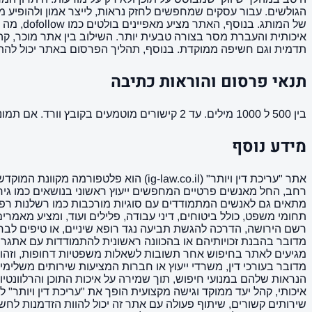
הגולשים. עבור עסקים שמחפשים לחזק נראות, לייצר אמון ולהופיע מו
של המות
איכותית והעברת מסר בצורה טבעית יותר. השילוב בין אתר מוכר, ק
תדמית וגם חשיפה ממוקדת. בנוסף, תהליך הפרסום באתר יכול להתאים 
תנאי פרסום והוראות כתיבה
בין 500 ל 1000 מילים. עד 2 קישורים מוטמעים בקובץ וורד. אם תמונה ממך תמונה מאושרת לשימוש. הקישורים לא יופיעו בפסקה הראשונה של המאמר ( כותרת המשנה ).
מידע נוסף
אתר "עריכת דין ויותר" (ig-law.co.il)
רחב, החל מאנשים פרטיים המחפשים ייעוץ ראשוני בנושאים כמו גירושי
מתאים גם לאנשים המתמודדים עם סוגיות מורכבות כמו רשלנות רפו
תחומי משפט, כולל ביטוחים, דיני עבודה, פלילים ועוד, ומציע מא
רשם הירושה, הדרכה להגשת תביעה נגד רופא שיניים, או טיפים לבח
מדובר בהבנת זכויותיהם או בהכוונה ראשונית להתמודדות עם אתגרים 
מגיעים לאתר בחיפוש אחר תשובות לשאלות משפטיות דחופות, וזהו 
איכותי, קהל יעד ממוקד וגישה מקצועית הופך את "עריכת דין ויות
שירותים קשורים, שיתוף פעולה עם אתר זה יכול להוות הזדמנות לחש