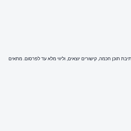
 של כתבת יחסי ציבור וקידום אתרים (SEO) באתר עריכת דין ויותר. השירות מבוצע על ידי מערכת BuyPost וכולל כתיבת תוכן חכמה, קישורים יוצאים, וליווי מלא עד לפרסום. מתאים