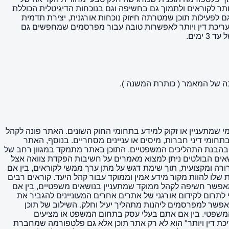
ותר לקוראים ולתמוך גם בחשיפה וגם בנוכחות הדיגיטלית הכוללת
ולכתבה עצמה. האתר מתאים גם לפעילות תוכן שמטרתה חיזוק נוכחות אורגנית, יצירת תדמית
ת עריכת דין ויותר לאפשרות טובה עבור מפרסמים שמחפשים גם
ימים.
ורלוונטי לכל מי שמתעניין או זקוק למידע בתחומי החוק השונים. האתר פונה לקהל
בתחומי דיני חברות, מיסים או עניינים מסחריים. בנוסף, האתר
ע בהבנת התהליכים המשפטיים. התוכן באתר מתמקד במגוון רחב של
ושאים הבולטים ניתן למצוא מאמרים על חשיבות הפקדת צוואה אצל
רה ומקצועית, תוך שימת דגש על מתן ערך ממשי לקוראים, בין אם
 שלו להוות מקור מידע אמין וממוקד עבור קהל היעד. קוראים רבים
אפשר חשיפה לקהל ממוקד שמתעניין בנושאים משפטיים, בין אם
ץ או חברות המציעות שירותים משלימים בתחום. הקישורים המופיעים באתר הם מסוג dofollow, דבר שעשוי לתרום לקידום אורגני של אתרים אחרים המעוניינים להגביר את
ירה על איכות התוכן והרלוונטיות. בנוסף, האתר מתחייב לזמני אספקה מהירים של כ-3 ימים, מה שמאפשר למפרסמים ליהנות מתהליך יעיל וחלק. השילוב של תוכן
 המשפטי. בין אם אתם בעלי עסק בתחום המשפט או מציעים
ריכת דין ויותר" הוא לא רק אתר תוכן אלא גם פלטפורמה שמחברת