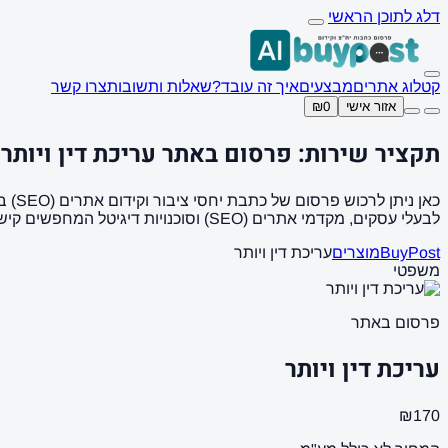
דלג לתוכן הראשי
קטלוג אתרים
מבצעים
איך זה עובד?
שאלות ותשובות
צרו קשר
אזור אישי
₪0
תקציר שירות: פרסום באתר עריכת דין ויותר
לבעלי עסקים, מקדמי אתרים (SEO) וסוכנויות דיגיטל המחפשים קישורים איכותיים (Backlinks).
BuyPost
מוצרים
עריכת דין ויותר
משפטי
פרסום באתר
עריכת דין ויותר
₪170