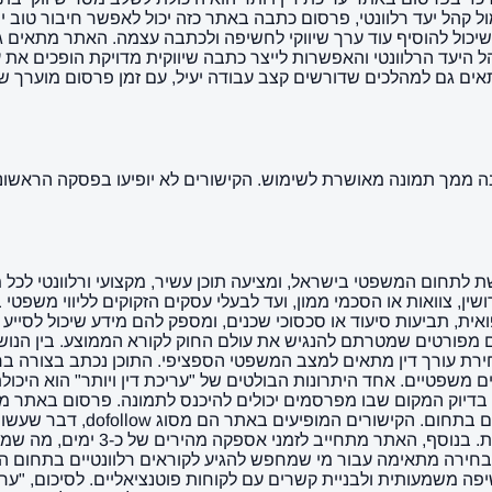
ל קהל יעד רלוונטי, פרסום כתבה באתר כזה יכול לאפשר חיבור טוב י
ג. בנוסף, האתר מציע מאפיינים בולטים כמו dofollow, מה שיכול להוסיף עוד ערך שיווקי לחשיפה 
הל היעד הרלוונטי והאפשרות לייצר כתבה שיווקית מדויקת הופכים א
גם למהלכים שדורשים קצב עבודה יעיל, עם זמן פרסום מוערך של עד 3 
 הוא פלטפורמה מקוונת המוקדשת לתחום המשפטי בישראל, ומציעה תוכן עשיר, מקצועי 
ן, צוואות או הסכמי ממון, ועד לבעלי עסקים הזקוקים לליווי משפטי 
אית, תביעות סיעוד או סכסוכי שכנים, ומספק להם מידע שיכול לסיי
מרים מפורטים שמטרתם להנגיש את עולם החוק לקורא הממוצע. בין הנ
ירת עורך דין מתאים למצב המשפטי הספציפי. התוכן נכתב בצורה ברו
משפטיים. אחד היתרונות הבולטים של "עריכת דין ויותר" הוא היכולת
בדיוק המקום שבו מפרסמים יכולים להיכנס לתמונה. פרסום באתר מ
מדובר בעורכי דין, משרדי ייעו
הנראות שלהם במנועי חיפוש, תוך שמ
ר" לבחירה מתאימה עבור מי שמחפש להגיע לקוראים רלוונטיים בתחום
יפה משמעותית ולבניית קשרים עם לקוחות פוטנציאליים. לסיכום, "ע