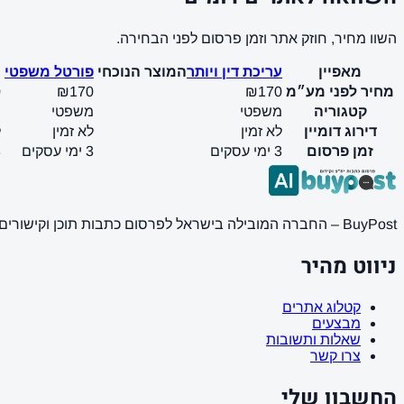
השוו מחיר, חוזק אתר וזמן פרסום לפני הבחירה.
מאפיין
עריכת דין ויותר
המוצר הנוכחי
פורטל משפטי
מחיר לפני מע״מ
₪170
₪170
0
קטגוריה
משפטי
משפטי
מ
דירוג דומיין
לא זמין
לא זמין
ל
זמן פרסום
3 ימי עסקים
3 ימי עסקים
3 
BuyPost – החברה המובילה בישראל לפרסום כתבות תוכן וקישורים באתרי חדשות ותוכן מובילים. מחירון מעודכן, כתיבת AI מתקדמת, קידום אתרים SEO מקצועי. 11 שנות ניסיון ואלפי לקוחות מרוצים.
ניווט מהיר
קטלוג אתרים
מבצעים
שאלות ותשובות
צרו קשר
החשבון שלי