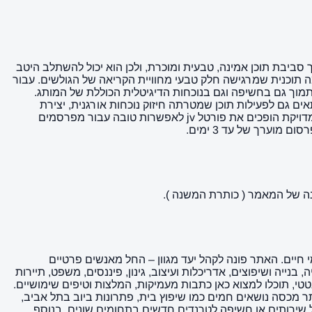
 דרך סביבת תוכן אמינה, טבעית ומוכרת, ולכן הוא יכול להשתלב היטב
ורטל jv הוא היכולת לשלב מסר שיווקי בתוך פלטפורמה תוכנית שמרגישה חלק טבעי מחוויית הקריאה של הגולשים. עבור
לתמוך גם בחשיפה וגם בנוכחות הדיגיטלית הכוללת של המותג.
חשיפה ולכתבה עצמה. האתר מתאים גם לפעילות תוכן שמטרתה חיזוק נוכחות אורגנית, יצירת
תדמית איכותית והעברת מסר בצורה טבעית יותר. השילוב בין אתר מוכר, נתון DR 1, קהל היעד הרלוונטי והאפשרות לייצר כתבה שיווקית מדויקת הופכים את פורטל jv לאפשרות טובה עבור מפרסמים
וערך של עד 3 ימים.
קצוע ותחומי חיים. האתר פונה לקהל יעד מגוון – החל מאנשים פרטיים
בנייה ושיפוצים, אדריכלות ועיצוב, גינון, פיננסים, משפט, תיירות
טטי, תוכלו למצוא כאן כתבות מעמיקות, המלצות וטיפים שימושיים.
 האתר מכסה נושאים חמים כמו שיפוץ בית, פתרונות ביוב בתל אביב,
ל שירותים או חשיפה לטרנדים חדשים בתחומים שונים. בנוסף,