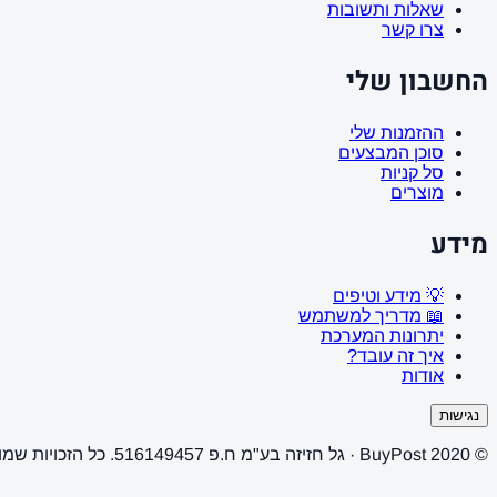
שאלות ותשובות
צרו קשר
החשבון שלי
ההזמנות שלי
סוכן המבצעים
סל קניות
מוצרים
מידע
💡 מידע וטיפים
📖 מדריך למשתמש
יתרונות המערכת
איך זה עובד?
אודות
נגישות
© 2020 BuyPost · גל חזיזה בע"מ ח.פ 516149457. כל הזכויות שמורות.