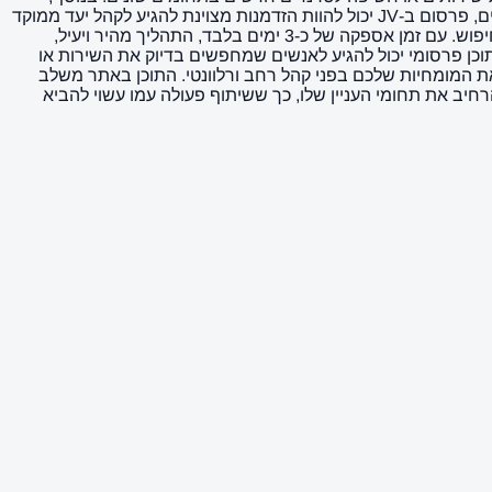
הפורטל מעדכן באופן שוטף תכנים חדשים, כך שהקוראים תמיד יכולים למצוא מידע רלוונטי ועדכני שמתאים לצרכים שלהם. עבור מפרסמים, פרסום ב-JV יכול להוות הזדמנות מצוינת להגיע לקהל יעד ממוקד
ומעוניין. האתר מציע אפשרות לפרסם תוכן עם קישורים מסוג dofollow, דבר שעשוי לתרום לקידום אורגני של אתרים ועסקים בתוצאות החיפוש. עם זמן אספקה של כ-3 ימים בלבד, התהליך מהיר ויעיל,
כן פרסומי יכול להגיע לאנשים שמחפשים בדיוק את השירות או
, עורכי דין, מעצבי פנים או ספקי שירותים אחרים, פרסום ב-JV מאפשר לכם להציג את המומחיות שלכם בפני קהל רחב ורלוונטי. התוכן באתר משלב
חיב את תחומי העניין שלו, כך ששיתוף פעולה עמו עשוי להביא