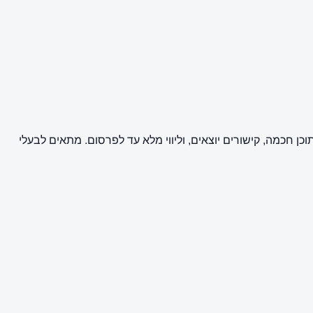
י ציבור וקידום אתרים (SEO) באתר פורטל jv. השירות מבוצע על ידי מערכת BuyPost וכולל כתיבת תוכן חכמה, קישורים יוצאים, וליווי מלא עד לפרסום. מתאים לבעלי