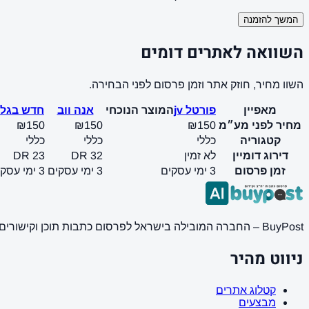
המשך להזמנה
השוואה לאתרים דומים
השוו מחיר, חוזק אתר וזמן פרסום לפני הבחירה.
מאפיין
פורטל jv
המוצר הנוכחי
אנה ווב
חדש בגלי
מחיר לפני מע״מ
₪150
₪150
₪150
קטגוריה
כללי
כללי
כללי
דירוג דומיין
לא זמין
DR 32
DR 23
זמן פרסום
3 ימי עסקים
3 ימי עסקים
3 ימי עסקים
BuyPost – החברה המובילה בישראל לפרסום כתבות תוכן וקישורים באתרי חדשות ותוכן מובילים. מחירון מעודכן, כתיבת AI מתקדמת, קידום אתרים SEO מקצועי. 11 שנות ניסיון ואלפי לקוחות מרוצים.
ניווט מהיר
קטלוג אתרים
מבצעים