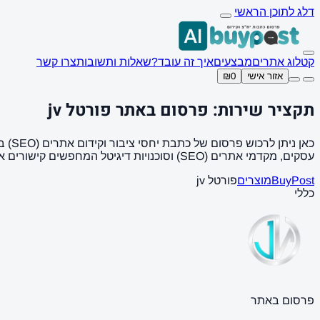
דלג לתוכן הראשי
קטלוג אתרים
מבצעים
איך זה עובד?
שאלות ותשובות
צרו קשר
אזור אישי
₪0
תקציר שירות: פרסום באתר פורטל jv
עסקים, מקדמי אתרים (SEO) וסוכנויות דיגיטל המחפשים קישורים איכותיים (Backlinks).
BuyPost
מוצרים
פורטל jv
כללי
פרסום באתר