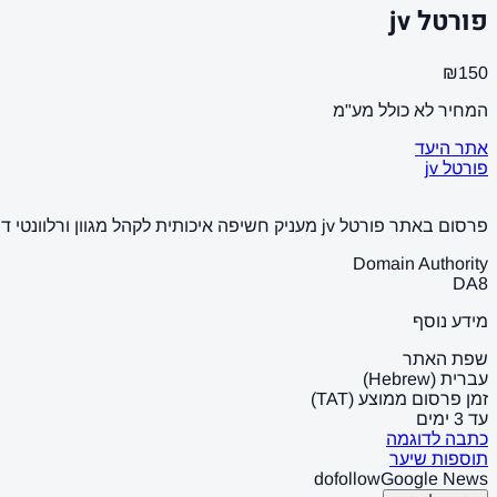
פורטל jv
₪150
המחיר לא כולל מע"מ
אתר היעד
פורטל jv
פרסום באתר פורטל jv מעניק חשיפה איכותית לקהל מגוון ורלוונטי דרך אתר תוכן מוכר מוכר עם תוכן איכותי וסביבה תוכנית טבעית שמתאימה למותגים, עסקים ויוזמות שרוצים נוכחות דיגיטלית חזקה.
Domain Authority
DA
8
מידע נוסף
שפת האתר
עברית (Hebrew)
זמן פרסום ממוצע (TAT)
עד 3 ימים
כתבה לדוגמה
תוספות שיער
dofollow
Google News