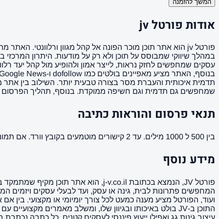
המשך להזמנה
אודות פורטל jv
פורטל jv הוא אתר תוכן מוכר הפונה אל קהל מגוון ורלוונטי. ה
עסקים שמחפשים לחזק נראות, לייצר אמון ולהופיע מול קהל יעד רלו
שמחפשים גם תדמית וגם חשיפה ממוקדת. בנוסף, תהליך הפרסום באתר 
תנאי פרסום והוראות כתיבה
בין 500 ל 1000 מילים. עד 2 קישורים מוטמעים בקובץ וורד. אם תמונה ממך תמונה מאושרת לשימוש. הקישורים לא יופיעו בפסקה הראשונה של המאמר ( כותרת המשנה ).
מידע נוסף
פורטל JV, הנמצא בכתובת j-v.co.il, ה
המחפשים פתרונות לבית, גינה או עסק, ועד לבעלי עסקים ויזמים המעוני
ועוד, הפורטל מציע מענה כמעט לכל צורך יומיומי או מקצועי. בין א
התוכן ב-JV בולט באיכותו ובגיוון שלו, ומשלב מאמרים מקצ
עיצוב גינות גג ואפילו ייעוץ פיננסי לעסקים קטנים. כל כתבה נכת