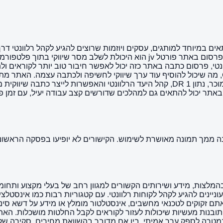
אתר מתאים במיוחד למותגים, עסקים ויוזמות שרוצים להגיע לקהל רלוונטי
במהלך שיווקי שמבוסס על תוכן ולא רק על מודעות. היתרון המרכזי בפרסום באתר פ
ונטי, פרסום כתבה באתר כזה יכול לאפשר חיבור טוב יותר לקוראים ו
בנוסף, האתר מציע מאפיינים בולטים כמו dofollow ו-Google News, מה שיכול להוסיף עוד ערך שיווקי ל
יכול להתאים גם למהלכים שדורשים קצב עבודה יעיל, עם זמן פרסום מ
וא אתר תוכן מקיף שמתמקד בהמלצות, מידע ושירותים הקשורים למגוון רחב של בעלי מ
ינים להגיע לקהל לקוחות רלוונטי. עם קטגוריות רבות כמו אינסטלציה, 
ם אתם זקוקים לטכנאי מחשבים, אינסטלטור מומלץ או מידע על דשא סינ
ועיים עם תובנות מעשיות שיכולות לעזור לקוראים לקבל החלטות מושכלות.
בת במטרה לספק ערך אמיתי, בין אם מדובר בהשוואת מחירים, סקירה ש